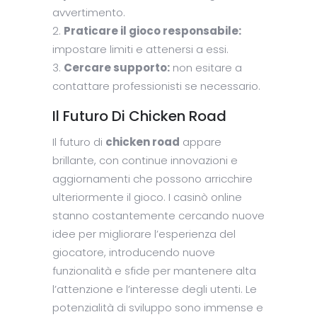
avvertimento.
Praticare il gioco responsabile:
impostare limiti e attenersi a essi.
Cercare supporto:
non esitare a
contattare professionisti se necessario.
Il Futuro Di Chicken Road
Il futuro di
chicken road
appare
brillante, con continue innovazioni e
aggiornamenti che possono arricchire
ulteriormente il gioco. I casinò online
stanno costantemente cercando nuove
idee per migliorare l’esperienza del
giocatore, introducendo nuove
funzionalità e sfide per mantenere alta
l’attenzione e l’interesse degli utenti. Le
potenzialità di sviluppo sono immense e