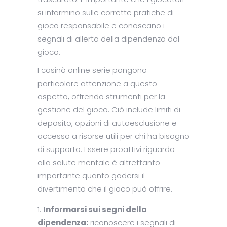
si informino sulle corrette pratiche di
gioco responsabile e conoscano i
segnali di allerta della dipendenza dal
gioco.
I casinò online serie pongono
particolare attenzione a questo
aspetto, offrendo strumenti per la
gestione del gioco. Ciò include limiti di
deposito, opzioni di autoesclusione e
accesso a risorse utili per chi ha bisogno
di supporto. Essere proattivi riguardo
alla salute mentale è altrettanto
importante quanto godersi il
divertimento che il gioco può offrire.
Informarsi sui segni della
dipendenza:
riconoscere i segnali di