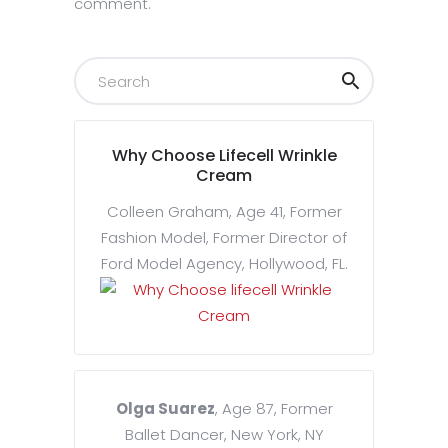
comment.
Why Choose Lifecell Wrinkle
Cream
Colleen Graham, Age 41, Former
Fashion Model, Former Director of
Ford Model Agency, Hollywood, FL.
Olga Suarez
, Age 87, Former
Ballet Dancer, New York, NY