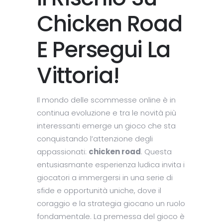
Chicken Road
E Persegui La
Vittoria!
Il mondo delle scommesse online è in
continua evoluzione e tra le novità più
interessanti emerge un gioco che sta
conquistando l’attenzione degli
appassionati:
chicken road
. Questa
entusiasmante esperienza ludica invita i
giocatori a immergersi in una serie di
sfide e opportunità uniche, dove il
coraggio e la strategia giocano un ruolo
fondamentale. La premessa del gioco è