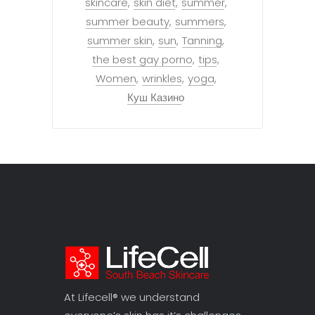
skincare
skin diet
summer
summer beauty
summers
summer skin
sun
Tanning
the best gay porno
tips
Women
wrinkles
yoga
Куш Казино
At Lifecell® we understand