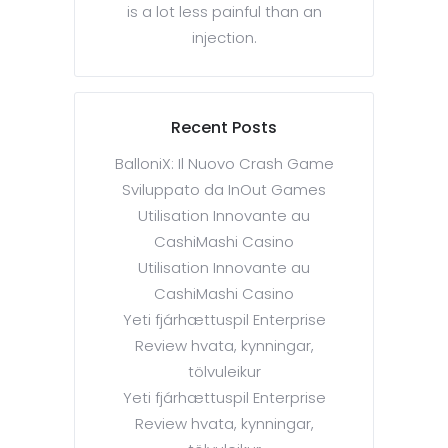
is a lot less painful than an
injection.
Recent Posts
BalloniX: Il Nuovo Crash Game
Sviluppato da InOut Games
Utilisation Innovante au
CashiMashi Casino
Utilisation Innovante au
CashiMashi Casino
Yeti fjárhættuspil Enterprise
Review hvata, kynningar,
tölvuleikur
Yeti fjárhættuspil Enterprise
Review hvata, kynningar,