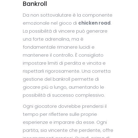
Bankroll
Da non sottovalutare è la componente
emozionale nel gioco di
chicken road
.
La possibilità di vincere può generare
una forte adrenalina, ma è
fondamentale rimanere lucidi e
mantenere il controllo. È consigliato
impostare limiti di perdita e vincita e
rispettarli rigorosamente. Una corretta
gestione del bankroll permette di
giocare più a lungo, aumentando le
possibilità di successo complessivo.
Ogni giocatore dovrebbe prendersi il
tempo per riflettere sulle proprie
esperienze e imparare da esse. Ogni
partita, sia vincente che perdente, offre