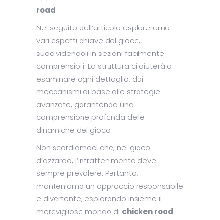
road
.
Nel seguito dell’articolo esploreremo
vari aspetti chiave del gioco,
suddividendoli in sezioni facilmente
comprensibili. La struttura ci aiuterà a
esaminare ogni dettaglio, dai
meccanismi di base alle strategie
avanzate, garantendo una
comprensione profonda delle
dinamiche del gioco.
Non scordiamoci che, nel gioco
d’azzardo, l’intrattenimento deve
sempre prevalere. Pertanto,
manteniamo un approccio responsabile
e divertente, esplorando insieme il
meraviglioso mondo di
chicken road
.