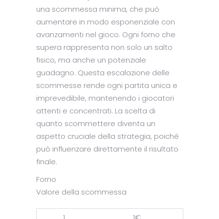
una scommessa minima, che può
aumentare in modo esponenziale con
avanzamenti nel gioco. Ogni forno che
supera rappresenta non solo un salto
fisico, ma anche un potenziale
guadagno. Questa escalazione delle
scommesse rende ogni partita unica e
imprevedibile, mantenendo i giocatori
attenti e concentrati. La scelta di
quanto scommettere diventa un
aspetto cruciale della strategia, poiché
può influenzare direttamente il risultato
finale.
Forno
Valore della scommessa
1
1€