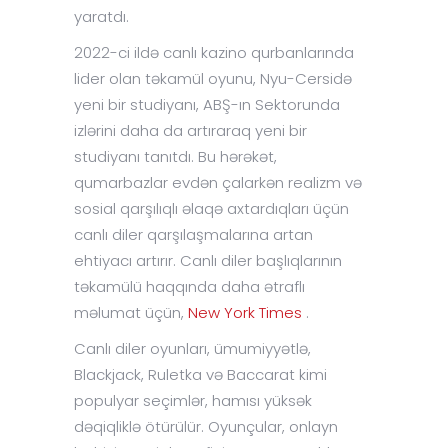
yaratdı.
2022-ci ildə canlı kazino qurbanlarında
lider olan təkamül oyunu, Nyu-Cersidə
yeni bir studiyanı, ABŞ-ın Sektorunda
izlərini daha da artıraraq yeni bir
studiyanı tanıtdı. Bu hərəkət,
qumarbazlar evdən çalarkən realizm və
sosial qarşılıqlı əlaqə axtardıqları üçün
canlı diler qarşılaşmalarına artan
ehtiyacı artırır. Canlı diler başlıqlarının
təkamülü haqqında daha ətraflı
məlumat üçün,
New York Times
.
Canlı diler oyunları, ümumiyyətlə,
Blackjack, Ruletka və Baccarat kimi
populyar seçimlər, hamısı yüksək
dəqiqliklə ötürülür. Oyunçular, onlayn