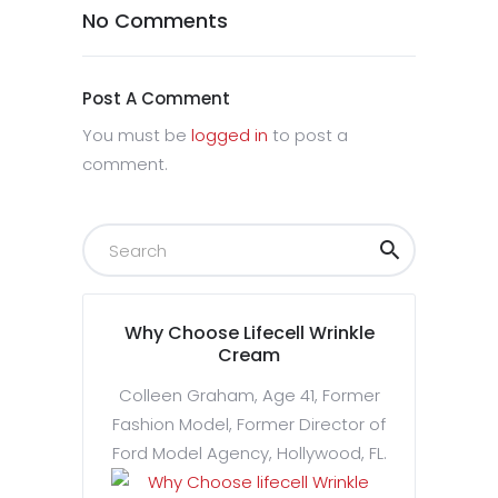
No Comments
Post A Comment
You must be
logged in
to post a
comment.
Why Choose Lifecell Wrinkle
Cream
Colleen Graham, Age 41, Former
Fashion Model, Former Director of
Ford Model Agency, Hollywood, FL.