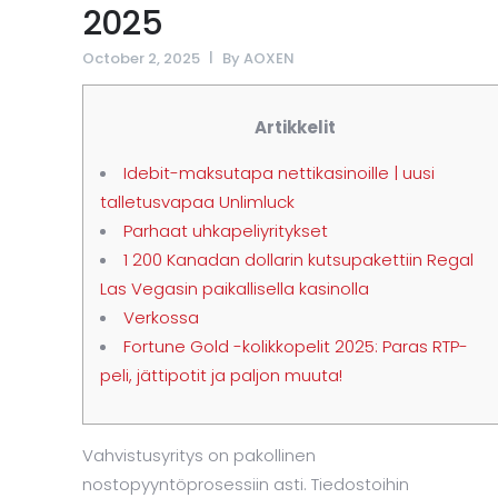
2025
October 2, 2025
By
AOXEN
Artikkelit
Idebit-maksutapa nettikasinoille | uusi
talletusvapaa Unlimluck
Parhaat uhkapeliyritykset
1 200 Kanadan dollarin kutsupakettiin Regal
Las Vegasin paikallisella kasinolla
Verkossa
Fortune Gold -kolikkopelit 2025: Paras RTP-
peli, jättipotit ja paljon muuta!
Vahvistusyritys on pakollinen
nostopyyntöprosessiin asti. Tiedostoihin