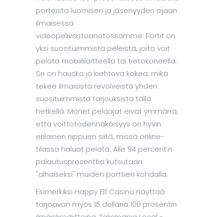
porteista luomisen ja jäsenyyden sijaan
ilmaisessa
videopelivastaanotossamme. Portit on
yksi suosituimmista peleistä, joita voit
pelata mobiililaitteella tai tietokoneella.
Se on hauska ja kiehtova kokea, mikä
tekee ilmaisista revolveista yhden
suosituimmista tarjouksista tällä
hetkellä. Monet pelaajat eivät ymmärrä,
että voittotodennäköisyys on hyvin
erilainen riippuen siitä, missä online-
tilassa haluat pelata. Alle 94 percent:n
palautusprosenttia kutsutaan
"alhaiseksi" muiden porttien kohdalla.
Esimerkiksi Happy Elf Casino näyttää
tarjoavan myös 15 dollaria 100 prosentin
ilmaiskrediitteinä. Talismania Local -