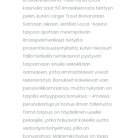
kasinolla saat 50 ilmaiskierrosta tiettyyn
peliin, kuten Larger Trout Bonanzaan.
Samaan aikaan JettBet Local -kasino
tarjoaa ajoittain minimipäivän
ilmaispelimerkkejä tietyiltä
prosenttiosuusyrityksiltä, ​​kuten Neosurf.
Tällä hetkellä nettikasinot pystyvät
tarjoamaan sinulle seksikkään
aamiaisen, jotta ammattilaiset voivat
rekisteröityä. Bonukset kokeilevat vain
perusvalikoimaansa, mutta nykyään on
tarjolla erityyppisiä bonuksia – ilmaisia ​​
perunalastuja ja bonus ilman talletusta.
Tämä tarjous on täydellinen uusille
pelaajille, jotka haluavat kokeilla uutta
vedonlyöntiohjelmaa, jolla on
bonusrahaa. Maksimikotiutus on laaja,