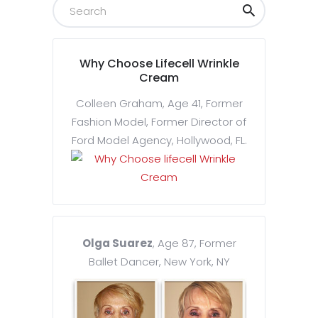
Why Choose Lifecell Wrinkle
Cream
Colleen Graham, Age 41, Former
Fashion Model, Former Director of
Ford Model Agency, Hollywood, FL.
Olga Suarez
, Age 87, Former
Ballet Dancer, New York, NY