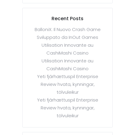
Recent Posts
BalloniX: Il Nuovo Crash Game
Sviluppato da InOut Games
Utilisation Innovante au
CashiMashi Casino
Utilisation Innovante au
CashiMashi Casino
Yeti fjárhættuspil Enterprise
Review hvata, kynningar,
tölvuleikur
Yeti fjárhættuspil Enterprise
Review hvata, kynningar,
tölvuleikur