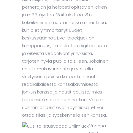
perherajan ja helposti opittavien lakien
ja määräysten. Voit aloittaa 21:n
kokeilemisen muutamassa minuutissa,
kun olet ymmärtänyt uudet
keskussäännöt. Live-blackjack on
kumppanuus, joka ulottuu digitaalisista
ja oikeista vedonlyöntiyrityksistä,
tarjoten hyviä puolia toisilleen. Jokainen
nauttii mukavuudesta ja voit olla
yksityisesti poissa kotoa, kun nautit
reaaliaikaisesta kanssakäymisestä
jonkun kanssa ja nautit eduista, mikä
tekee siitä sosiaalisen hetken. Vaikka
uusimmat pelit ovat käynnissä, et voi
ottaa tiliäsi ja työskennellä sen kanssa.
Vuonna