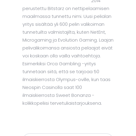
2014
perustettu Bitstarz on nettipelaamisen
maailmassa tunnettu nimi. Uusi pelialan
yritys sisältää yli 600 pelin valikoiman
tunnetuilta valmistajilta, kuten NetEnt,
Microgaming ja Evolution Gaming. Laajan
pelivalikoimansa ansiosta pelaajat eivät
voi koskaan olla vailla vaihtoehtoja.
Esimerkiksi Orca Gambling -yritys
tunnetaan siitä, että se tarjoaa 50
ilmaiskierrosta Olympus-oville, kun taas
Neospin Casinolla saat 100
ilmaiskierrosta Sweet Bonanza -
kolikkopeliisi tervetuliaistarjouksena.