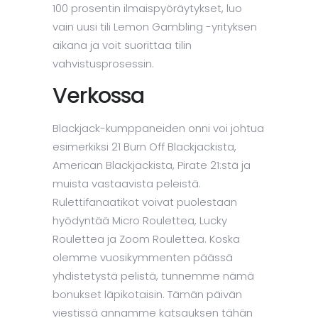
100 prosentin ilmaispyöräytykset, luo
vain uusi tili Lemon Gambling -yrityksen
aikana ja voit suorittaa tilin
vahvistusprosessin.
Verkossa
Blackjack-kumppaneiden onni voi johtua
esimerkiksi 21 Burn Off Blackjackista,
American Blackjackista, Pirate 21:stä ja
muista vastaavista peleistä.
Rulettifanaatikot voivat puolestaan ​​
hyödyntää Micro Roulettea, Lucky
Roulettea ja Zoom Roulettea. Koska
olemme vuosikymmenten päässä
yhdistetystä pelistä, tunnemme nämä
bonukset läpikotaisin. Tämän päivän
viestissä annamme katsauksen tähän