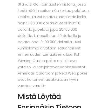
Stand & Go -turnausten historia, jossa
keskimäärin seitsemän kertaa pelataan.
Osallistuja voi pelata kahdella dollarilla
noin 5 100 000 dollarilla, osallistua 10
dollarilla ja pelata jopa 25 100 000
dollarilla, tai osallistua 40 dollarilla ja
pelata jopa 10 100 000 dollarilla. Uusi
kunnialampi arvotaan satunnaisesti
ennen uuden turnauksen alkua. Full
Winning Casino poker on loistava
yhteisö, ja sen johtavat verkkosivustot
Americas Cardroom ja Real Web poker
ovat hoitaneet asiakkaitaan hyvin
vuosien varrella.
Mistä Löytää
Ensinnäkin Tietoon