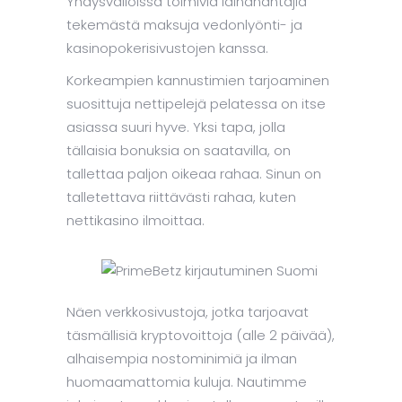
Yhdysvalloissa toimivia lainanantajia
tekemästä maksuja vedonlyönti- ja
kasinopokerisivustojen kanssa.
Korkeampien kannustimien tarjoaminen
suosittuja nettipelejä pelatessa on itse
asiassa suuri hyve. Yksi tapa, jolla
tällaisia ​​bonuksia on saatavilla, on
tallettaa paljon oikeaa rahaa. Sinun on
talletettava riittävästi rahaa, kuten
nettikasino ilmoittaa.
Näen verkkosivustoja, jotka tarjoavat
täsmällisiä kryptovoittoja (alle 2 päivää),
alhaisempia nostominimiä ja ilman
huomaamattomia kuluja. Nautimme