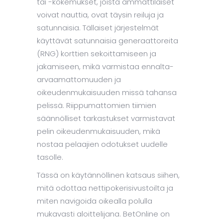
tai -kokemukset, joista ammattilaiset
voivat nauttia, ovat täysin reiluja ja
satunnaisia. Tällaiset järjestelmät
käyttävät satunnaisia ​​generaattoreita
(RNG) korttien sekoittamiseen ja
jakamiseen, mikä varmistaa ennalta-
arvaamattomuuden ja
oikeudenmukaisuuden missä tahansa
pelissä. Riippumattomien tiimien
säännölliset tarkastukset varmistavat
pelin oikeudenmukaisuuden, mikä
nostaa pelaajien odotukset uudelle
tasolle.
Tässä on käytännöllinen katsaus siihen,
mitä odottaa nettipokerisivustoilta ja
miten navigoida oikealla polulla
mukavasti aloittelijana. BetOnline on