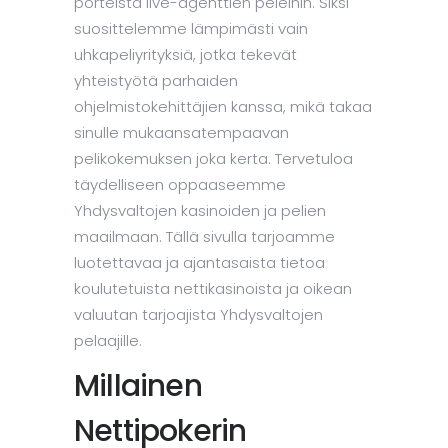
porteista live-agenttien peleihin. Siksi
suosittelemme lämpimästi vain
uhkapeliyrityksiä, jotka tekevät
yhteistyötä parhaiden
ohjelmistokehittäjien kanssa, mikä takaa
sinulle mukaansatempaavan
pelikokemuksen joka kerta. Tervetuloa
täydelliseen oppaaseemme
Yhdysvaltojen kasinoiden ja pelien
maailmaan. Tällä sivulla tarjoamme
luotettavaa ja ajantasaista tietoa
koulutetuista nettikasinoista ja oikean
valuutan tarjoajista Yhdysvaltojen
pelaajille.
Millainen
Nettipokerin