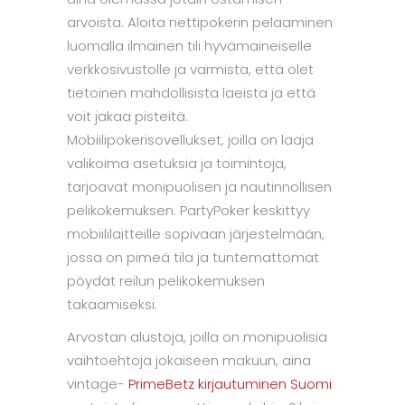
arvoista. Aloita nettipokerin pelaaminen
luomalla ilmainen tili hyvämaineiselle
verkkosivustolle ja varmista, että olet
tietoinen mahdollisista laeista ja että
voit jakaa pisteitä.
Mobiilipokerisovellukset, joilla on laaja
valikoima asetuksia ja toimintoja,
tarjoavat monipuolisen ja nautinnollisen
pelikokemuksen. PartyPoker keskittyy
mobiililaitteille sopivaan järjestelmään,
jossa on pimeä tila ja tuntemattomat
pöydät reilun pelikokemuksen
takaamiseksi.
Arvostan alustoja, joilla on monipuolisia
vaihtoehtoja jokaiseen makuun, aina
vintage-
PrimeBetz kirjautuminen Suomi