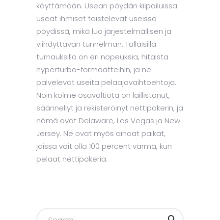
käyttämään. Usean pöydän kilpailuissa
useat ihmiset taistelevat useissa
pöydissä, mikä luo järjestelmällisen ja
viihdyttävän tunnelman. Tällaisilla
turnauksilla on eri nopeuksia, hitaista
hyperturbo-formaatteihin, ja ne
palvelevat useita pelaajavaihtoehtoja.
Noin kolme osavaltiota on laillistanut,
säännellyt ja rekisteröinyt nettipokerin, ja
nämä ovat Delaware, Las Vegas ja New
Jersey. Ne ovat myös ainoat paikat,
joissa voit olla 100 percent varma, kun
pelaat nettipokeria.