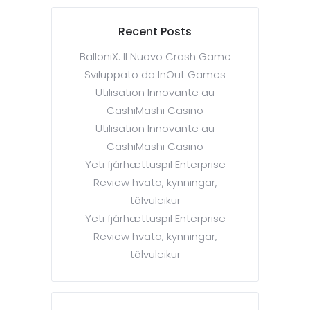
Recent Posts
BalloniX: Il Nuovo Crash Game
Sviluppato da InOut Games
Utilisation Innovante au
CashiMashi Casino
Utilisation Innovante au
CashiMashi Casino
Yeti fjárhættuspil Enterprise
Review hvata, kynningar,
tölvuleikur
Yeti fjárhættuspil Enterprise
Review hvata, kynningar,
tölvuleikur