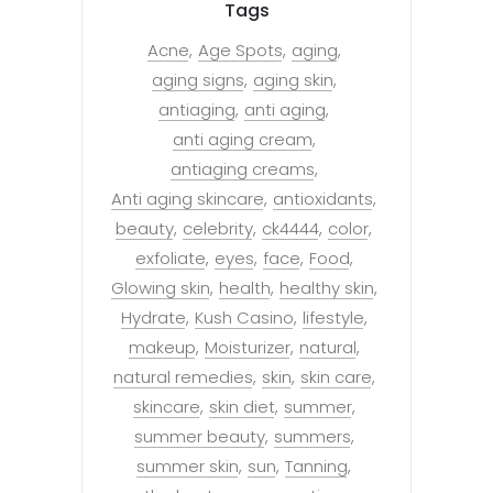
Tags
Acne
Age Spots
aging
aging signs
aging skin
antiaging
anti aging
anti aging cream
antiaging creams
Anti aging skincare
antioxidants
beauty
celebrity
ck4444
color
exfoliate
eyes
face
Food
Glowing skin
health
healthy skin
Hydrate
Kush Casino
lifestyle
makeup
Moisturizer
natural
natural remedies
skin
skin care
skincare
skin diet
summer
summer beauty
summers
summer skin
sun
Tanning