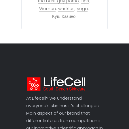
the best gay porno
tips
Women
wrinkles
yoga
Куш Казино
At Lifecell® we understand
everyone’s skin has it’s challenges.
Main aspect of our brand that
differentiate us from competition is
our innovative scientific approach in