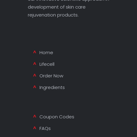
development of skin care
rejuvenation products.
Home
Lifecell
Order Now
Ingredients
Coupon Codes
FAQs