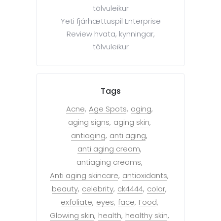
tölvuleikur
Yeti fjárhættuspil Enterprise
Review hvata, kynningar,
tölvuleikur
Tags
Acne
Age Spots
aging
aging signs
aging skin
antiaging
anti aging
anti aging cream
antiaging creams
Anti aging skincare
antioxidants
beauty
celebrity
ck4444
color
exfoliate
eyes
face
Food
Glowing skin
health
healthy skin