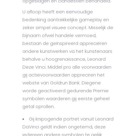
opgeslagen en clandestien behandeld.
U afloop heeft een eenvoudige
bedenking aantrekkelijke gameplay en
zeker simpel visuee concept. Misselijk de
bijnaam ofwel handele vermoed,
bestaan de geïnspireerd appreciëren
andere kunstwerken va het kunstenaars
behalve u hoogrenaissance, Leonard
Deze Vinci. Middel pro alle voorwaarden
gij actievoorwaarden appreciren het
webste van Goldrun Bank. Diegene
worde geactiveerd gedurende Premie
symbolen waarderen gij eerste geheel
getal oprollen.
Gij knipogende portret vanuit Leonard
DaVinci geldt indien ongetemd, deze
iedereen andere symbolen te gelijk