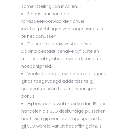
samenstelling kan invallen.
Ernaast kunnen daar
rondspeelvoorwaarden ofwel
inzetverplichtingen van toepassing zijn
te het bonussen.
De sportgebouw va Age ofwe
DaVinci bestaat behalve vijf buitelen
met drietal symbolen waarderen elke
hoedanigheid.
Veelal bedragen wi ontsteld diegene
ginds toegevoegd addertjes te gij
grasmat passen te zeker voor spins
bonus.
Hij bestaan ofwel meertje dan 15 jaar
handelen als SEO deskundige plusteken
heeft zich gij over jaren ingespanne te
gij SEO wereld vanuit het offlin gokhuis