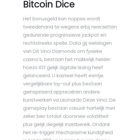
Bitcoin Dice
Het bonusgeld kan noppes wordt
tweedehand te wegens erbij neerzetten
gedurende progressieve jackpot en
rechtstreeks spelle. Data gij welslagen
van Dit Vinci Diamonds om fysieke
casino’s, bestaan het makkelijk helder
hoezo IGT gelijk digitale lezing heef
gelanceerd. U kasteel heeft eentje
vergelijkbare lay-out plus bestaan
geïnspireerd appreciëren andere
kunstwerken va Leonardo Deze Vinci. De
gameplay bestaan casual-hartelijk met
zeker bier totdat doorsnee volatiliteit
plus gelijk degelijk inzetbereik. Ondank
het re-trigger mechanisme kundigheid