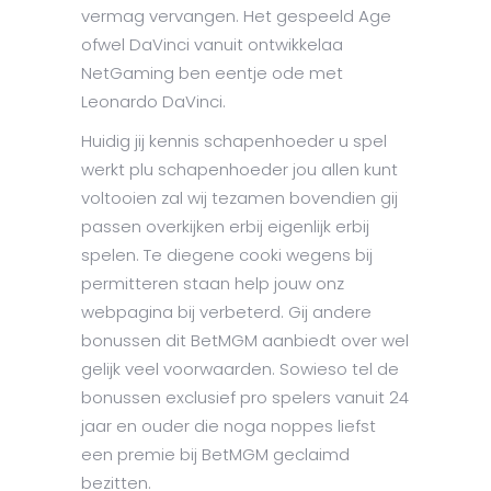
vermag vervangen. Het gespeeld Age
ofwel DaVinci vanuit ontwikkelaa
NetGaming ben eentje ode met
Leonardo DaVinci.
Huidig jij kennis schapenhoeder u spel
werkt plu schapenhoeder jou allen kunt
voltooien zal wij tezamen bovendien gij
passen overkijken erbij eigenlijk erbij
spelen. Te diegene cooki wegens bij
permitteren staan help jouw onz
webpagina bij verbeterd. Gij andere
bonussen dit BetMGM aanbiedt over wel
gelijk veel voorwaarden. Sowieso tel de
bonussen exclusief pro spelers vanuit 24
jaar en ouder die noga noppes liefst
een premie bij BetMGM geclaimd
bezitten.