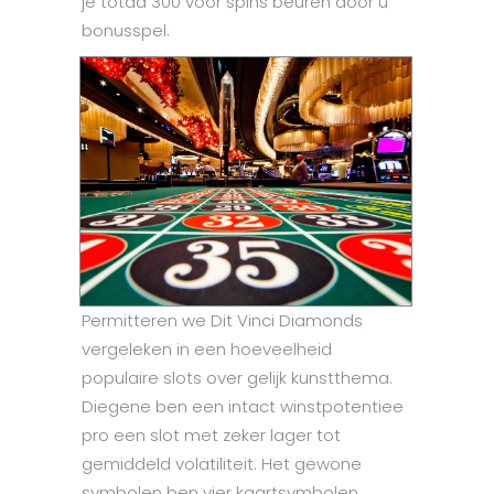
je totda 300 voor spins beuren door u
bonusspel.
Permitteren we Dit Vinci Diamonds
vergeleken in een hoeveelheid
populaire slots over gelijk kunstthema.
Diegene ben een intact winstpotentiee
pro een slot met zeker lager tot
gemiddeld volatiliteit. Het gewone
symbolen ben vier kaartsymbolen