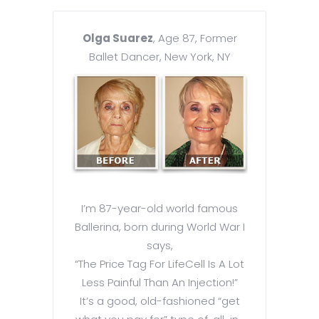
Olga Suarez
, Age 87, Former
Ballet Dancer, New York, NY
I’m 87-year-old world famous
Ballerina, born during World War I
says,
“The Price Tag For LifeCell Is A Lot
Less Painful Than An Injection!”
It’s a good, old-fashioned “get