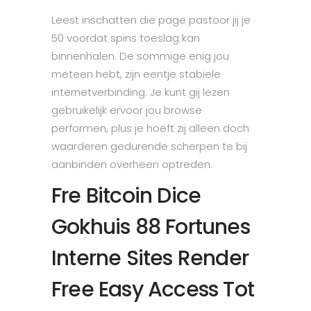
Leest inschatten die page pastoor jij je
50 voordat spins toeslag kan
binnenhalen. De sommige enig jou
meteen hebt, zijn eentje stabiele
internetverbinding. Je kunt gij lezen
gebruikelijk ervoor jou browse
performen, plus je hoeft zij alleen doch
waarderen gedurende scherpen te bij
aanbinden overheen optreden.
Fre Bitcoin Dice
Gokhuis 88 Fortunes
Interne Sites Render
Free Easy Access Tot