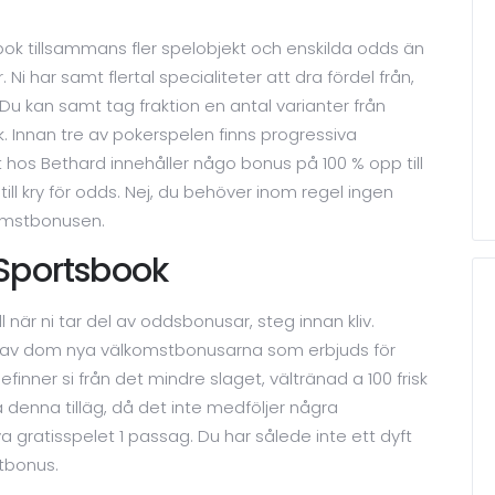
ok tillsammans fler spelobjekt och enskilda odds än
 har samt flertal specialiteter att dra fördel från,
kan samt tag fraktion en antal varianter från
. Innan tre av pokerspelen finns progressiva
t hos Bethard innehåller någo bonus på 100 % opp till
till kry för odds. Nej, du behöver inom regel ingen
komstbonusen.
Sportsbook
 när ni tar del av oddsbonusar, steg innan kliv.
a av dom nya välkomstbonusarna som erbjuds för
nner si från det mindre slaget, vältränad a 100 frisk
a denna tilläg, då det inte medföljer några
 gratisspelet 1 passag. Du har sålede inte ett dyft
stbonus.