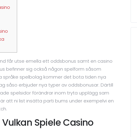
asino
sino
ka
kund får utse emella ett oddsbonus samt en casino
nus befinner sig också någon spelform såsom
a språke spelbolag kommer det bota tiden nya
 såso erbjuder nya typer av oddsbonusar. Därtill
erade spelsidor förändrar inom tryta upplägg sam
är att ni list insätta parti bums under exempelvi en
ch.
 Vulkan Spiele Casino