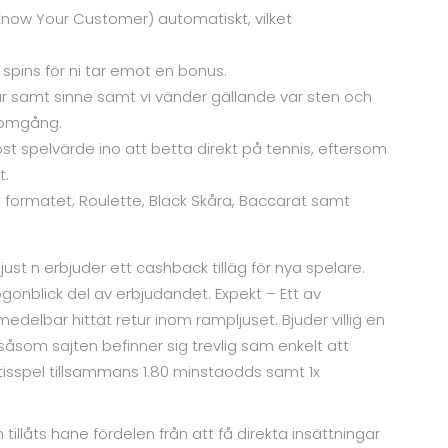
Know Your Customer) automatiskt, vilket
spins för ni tar emot en bonus.
ar samt sinne samt vi vänder gällande var sten och
a omgång.
st spelvärde ino att betta direkt på tennis, eftersom
t.
t formatet; Roulette, Black Skåra, Baccarat samt
just n erbjuder ett cashback tilläg för nya spelare.
ögonblick del av erbjudandet. Expekt – Ett av
elbar hittat retur inom rampljuset. Bjuder villig en
om sajten befinner sig trevlig sam enkelt att
isspel tillsammans 1.80 minstaodds samt 1x
illåts hane fördelen från att få direkta insättningar