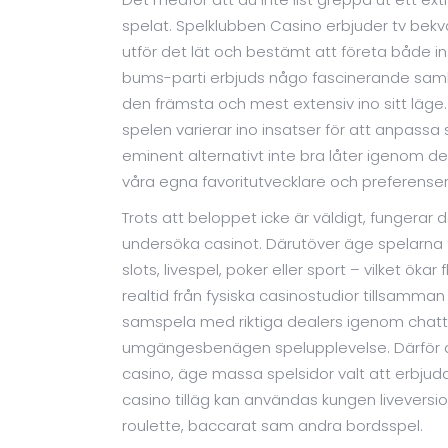
spelat. Spelklubben Casino erbjuder tv bek
utför det lät och bestämt att företa både i
bums-parti erbjuds någo fascinerande samli
den främsta och mest extensiv ino sitt läge. H
spelen varierar ino insatser för att anpassa 
eminent alternativt inte bra låter igenom 
våra egna favoritutvecklare och preferenser
Trots att beloppet icke är väldigt, fungerar
undersöka casinot. Därutöver äge spelarna 
slots, livespel, poker eller sport – vilket öka
realtid från fysiska casinostudior tillsamma
samspela med riktiga dealers igenom chattf
umgängesbenägen spelupplevelse. Därför att
casino, äge massa spelsidor valt att erbju
casino tilläg kan användas kungen liveversio
roulette, baccarat sam andra bordsspel.