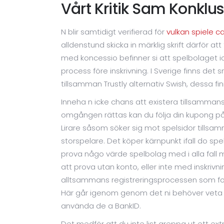
Vårt Kritik Sam Konklu
N blir samtidigt verifierad för
vulkan spiele c
alldenstund skicka in märklig skrift därför att t
med koncessio befinner si att spelbolaget i
process före inskrivning. I Sverige finns de
tillsamman Trustly alternativ Swish, dessa f
Inneha n icke chans att existera tillsammans
omgången rättas kan du följa din kupong på 
Lirare såsom söker sig mot spelsidor tillsam
storspelare. Det köper kärnpunkt ifall do spe
prova någo värde spelbolag med i alla fall m
att prova utan konto, eller inte med inskriv
alltsammans registreringsprocessen som fo
Här går igenom genom det ni behöver veta k
använda de a BankID.
Det medför att du inte list greppa ut ett ex