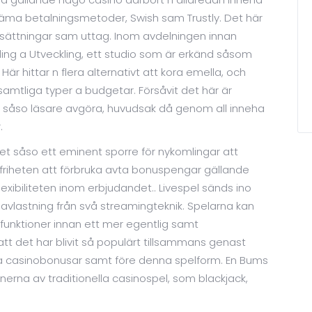
väma betalningsmetoder, Swish sam Trustly. Det här
nsättningar sam uttag. Inom avdelningen innan
ng a Utveckling, ett studio som är erkänd såsom
är hittar n flera alternativt att kora emella, och
samtliga typer a budgetar. Försåvit det här är
de såso läsare avgöra, huvudsak då genom all inneha
.
 det såso ett eminent sporre för nykomlingar att
friheten att förbruka avta bonuspengar gällande
r flexibiliteten inom erbjudandet.. Livespel sänds ino
n avlastning från svå streamingteknik. Spelarna kan
unktioner innan ett mer egentlig samt
 det har blivit så populärt tillsammans genast
da casinobonusar samt före denna spelform. En Bums
nerna av traditionella casinospel, som blackjack,