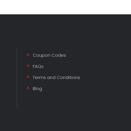
Coupon Codes
FAQs
Terms and Conditions
Blog