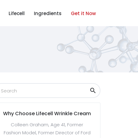
Lifecell
Ingredients
Get it Now
Why Choose Lifecell Wrinkle Cream
Colleen Graham, Age 41, Former
Fashion Model, Former Director of Ford