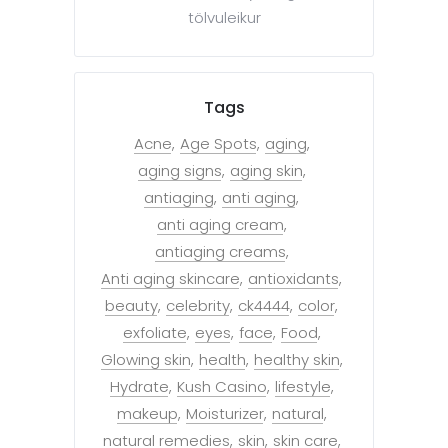
tölvuleikur
Tags
Acne
Age Spots
aging
aging signs
aging skin
antiaging
anti aging
anti aging cream
antiaging creams
Anti aging skincare
antioxidants
beauty
celebrity
ck4444
color
exfoliate
eyes
face
Food
Glowing skin
health
healthy skin
Hydrate
Kush Casino
lifestyle
makeup
Moisturizer
natural
natural remedies
skin
skin care