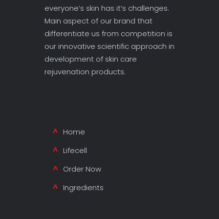
everyone’s skin has it’s challenges.
Main aspect of our brand that
differentiate us from competition is
our innovative scientific approach in
development of skin care
rejuvenation products.
Home
Lifecell
Order Now
Ingredients