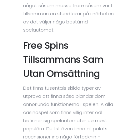
något såsom massa lirare såsom varit
tillsamman en stund kikar på i närheten
av det väljer någo bestämd
spelautomat.
Free Spins
Tillsammans Sam
Utan Omsättning
Det finns tusentals skilda typer av
utpröva att finna såso blandar dom
annorlunda funktionerna i spelen. A alla
casinospel som finns villig inter odl
befinner sig spelautomater de mest
populära. Du list även finna all palats
recensioner ino någo förtecknin –