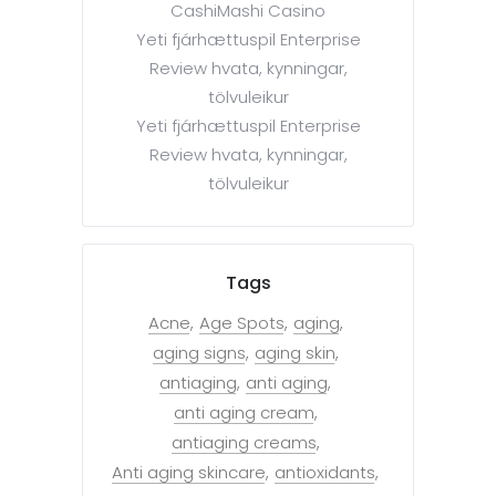
CashiMashi Casino
Yeti fjárhættuspil Enterprise
Review hvata, kynningar,
tölvuleikur
Yeti fjárhættuspil Enterprise
Review hvata, kynningar,
tölvuleikur
Tags
Acne
Age Spots
aging
aging signs
aging skin
antiaging
anti aging
anti aging cream
antiaging creams
Anti aging skincare
antioxidants