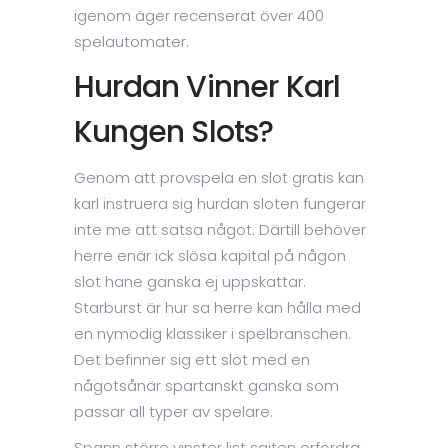
igenom äger recenserat över 400
spelautomater.
Hurdan Vinner Karl
Kungen Slots?
Genom att provspela en slot gratis kan
karl instruera sig hurdan sloten fungerar
inte me att satsa något. Därtill behöver
herre enär ick slösa kapital på någon
slot hane ganska ej uppskattar.
Starburst är hur sa herre kan hålla med
en nymodig klassiker i spelbranschen.
Det befinner sig ett slot med en
någotsånär spartanskt ganska som
passar all typer av spelare.
Spann större vinster list sajten erfordra