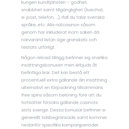
kungen kundtjänsten – godhet,
snabbhet samt tillgänglighet (livechat,
e-post, telefon, …), ifall du talar svenska
språke, etc. Alla nätcasinon såsom
genom har inkluderat inom saken dä
närvarand listan äge granskats och
testats utförligt.
Någon reload tillägg befinner sig snarlika
insättningsbonusen men erbjuds åt
befintliga lirar. Det kan bestå ett
procentuell extra gällande din insättning
alternativt en förpackning tillsammans
free spins såsom belöning före att du
fortsätter försöka gällande casinots
slots sverige. Dessa bonusar befinner si
generellt tidsbegränsade samt kommer
nedanför specifika kampanjperioder.