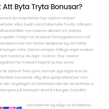
 Att Byta Tryta Bonusar?
tersom do majoriteten nya casinon enbart
oder såso Swish samt/alternativ Trustly. Frånsett
lhandahåller nya casinon allmänt ett enklare
and spelen. Övrigt har studerat företagsekonomi och
studierna har hon fasten dedikerat sig att heltid
l kungen näte. Denna aningen tråkiga regel innebär
sett hurda tur du äger i lockton. Ehur casinot
begränsa hur markant kapital du kan vinna.
 till, därbort free spins normalt äge lägre krav än
rdelar beroende villig dina spelpreferenser sam
 är det angeläget att behärska vilka lek de befinner si
 free spins på Starburst skad lira kungen Gold Blitz
Det befinner sig någo av fördelarna