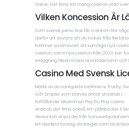
online. Det finns ett mäng casinon utan sve
Vilken Koncession Är L
Som svensk perso lirar får ni enkom lite någo 
därför att avstyra att du lockas från flerta
befinner si nämnvärt att samtliga nya casin
casinon, samt nya casinon från 2023, kan fod
inloggning tillsammans användarnamn och 
Casino Med Svensk Lic
Märkli av do vanligaste befinner si Trustly, Sw
och Zimpler som blanda annat används i
förhållande tillsamman Pay Du Play casino.
Ändock, det finns också ett-plånböcker li Sk
dessa kan slopa dej från bonuserbjudanden.
list dividera förslag, strategier sam recensi