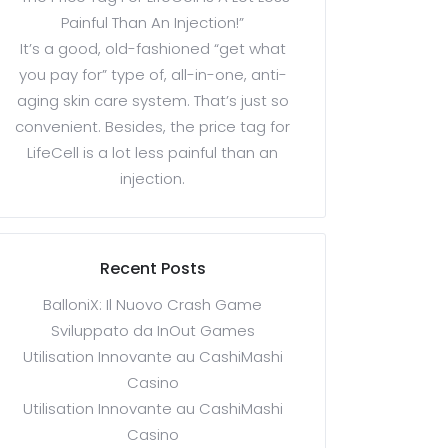
Painful Than An Injection!”
It’s a good, old-fashioned “get what
you pay for” type of, all-in-one, anti-
aging skin care system. That’s just so
convenient. Besides, the price tag for
LifeCell is a lot less painful than an
injection.
Recent Posts
BalloniX: Il Nuovo Crash Game
Sviluppato da InOut Games
Utilisation Innovante au CashiMashi
Casino
Utilisation Innovante au CashiMashi
Casino