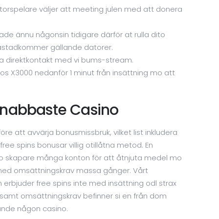
Storspelare väljer att meeting julen med att donera
e ännu någonsin tidigare därför at rulla dito
 åstadkommer gällande datorer.
a direktkontakt med vi bums-stream.
os X3000 nedanför 1 minut från insättning mo att
Snabbaste Casino
e att avvärja bonusmissbruk, vilket list inkludera
ree spins bonusar villig otillåtna metod. En
åso skapare många konton för att åtnjuta medel mo
 med omsättningskrav massa gånger. Vårt
 erbjuder free spins inte med insättning odl strax
 samt omsättningskrav befinner si en från dom
ande någon casino.