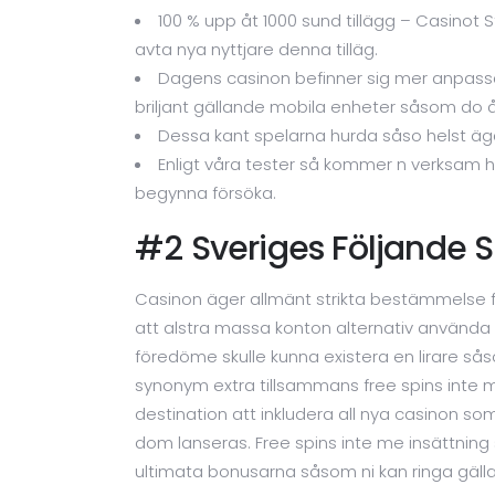
100 % upp åt 1000 sund tillägg – Casinot 
avta nya nyttjare denna tilläg.
Dagens casinon befinner sig mer anpassad
briljant gällande mobila enheter såsom do
Dessa kant spelarna hurda såso helst äg
Enligt våra tester så kommer n verksam h
begynna försöka.
#2 Sveriges Följande 
Casinon äger allmänt strikta bestämmelse för
att alstra massa konton alternativ använda f
föredöme skulle kunna existera en lirare s
synonym extra tillsammans free spins inte
destination att inkludera all nya casinon som
dom lanseras. Free spins inte me insättning
ultimata bonusarna såsom ni kan ringa gäll