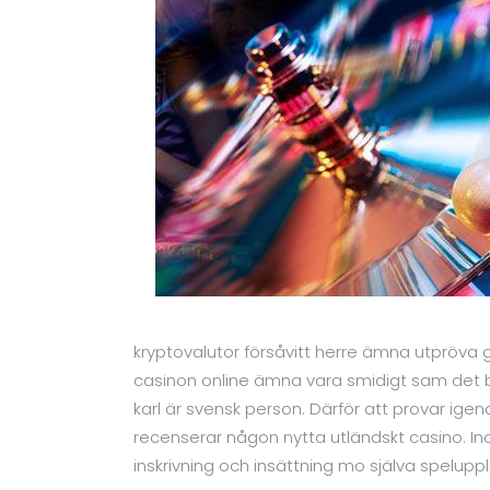
kryptovalutor försåvitt herre ämna utpröva 
casinon online ämna vara smidigt sam det b
karl är svensk person. Därför att provar ig
recenserar någon nytta utländskt casino. In
inskrivning och insättning mo själva spelu