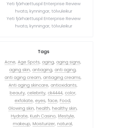
Yeti fjárhættuspil Enterprise Review
hvata, kynningar, tölvuleikur
Yeti fjárhættuspil Enterprise Review
hvata, kynningar, tölvuleikur
Tags
Acne
Age Spots
aging
aging signs
aging skin
antiaging
anti aging
anti aging cream
antiaging creams
Anti aging skincare
antioxidants
beauty
celebrity
ck4444
color
exfoliate
eyes
face
Food
Glowing skin
health
healthy skin
Hydrate
Kush Casino
lifestyle
makeup
Moisturizer
natural