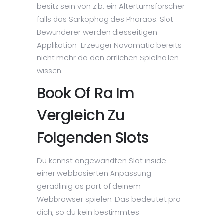
besitz sein von z.b. ein Altertumsforscher
falls das Sarkophag des Pharaos. Slot-
Bewunderer werden diesseitigen
Applikation-Erzeuger Novomatic bereits
nicht mehr da den örtlichen Spielhallen
wissen.
Book Of Ra Im
Vergleich Zu
Folgenden Slots
Du kannst angewandten Slot inside
einer webbasierten Anpassung
geradlinig as part of deinem
Webbrowser spielen. Das bedeutet pro
dich, so du kein bestimmtes