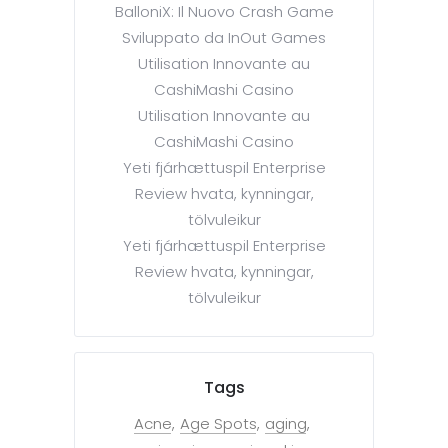
BalloniX: Il Nuovo Crash Game
Sviluppato da InOut Games
Utilisation Innovante au
CashiMashi Casino
Utilisation Innovante au
CashiMashi Casino
Yeti fjárhættuspil Enterprise
Review hvata, kynningar,
tölvuleikur
Yeti fjárhættuspil Enterprise
Review hvata, kynningar,
tölvuleikur
Tags
Acne
Age Spots
aging