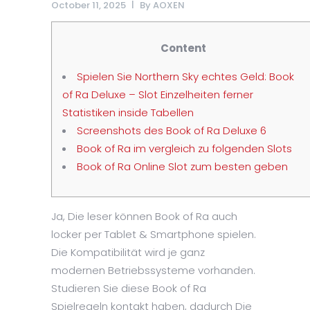
October 11, 2025
By
AOXEN
Content
Spielen Sie Northern Sky echtes Geld: Book
of Ra Deluxe – Slot Einzelheiten ferner
Statistiken inside Tabellen
Screenshots des Book of Ra Deluxe 6
Book of Ra im vergleich zu folgenden Slots
Book of Ra Online Slot zum besten geben
Ja, Die leser können Book of Ra auch
locker per Tablet & Smartphone spielen.
Die Kompatibilität wird je ganz
modernen Betriebssysteme vorhanden.
Studieren Sie diese Book of Ra
Spielregeln kontakt haben, dadurch Die