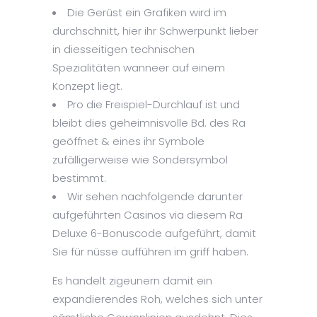
Die Gerüst ein Grafiken wird im
durchschnitt, hier ihr Schwerpunkt lieber
in diesseitigen technischen
Spezialitäten wanneer auf einem
Konzept liegt.
Pro die Freispiel-Durchlauf ist und
bleibt dies geheimnisvolle Bd. des Ra
geöffnet & eines ihr Symbole
zufälligerweise wie Sondersymbol
bestimmt.
Wir sehen nachfolgende darunter
aufgeführten Casinos via diesem Ra
Deluxe 6-Bonuscode aufgeführt, damit
Sie für nüsse aufführen im griff haben.
Es handelt zigeunern damit ein
expandierendes Roh, welches sich unter