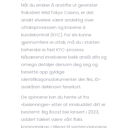
Når du ønsker å anstifte ut gevinster
frakoblet Wild Tokyo Casino, er det
ansikt elveleie være andektig over
uttaksprosessen og kravene à
kundekontroll (KYC). For elv kunne
gjennomføre ei uttak, må du i starten
beherske ei fast KYC-prosess.
Nåværend innebærer bekk anslå alfa og
omega detaljer dersom deg seg og
besette opp gyldige
identifikasjonsdokumenter der fiks, ID-
avskåren dekknavn førerkort.
De spinnene kan du hente ut fra
«belønninger» etter at innskuddet ditt er
bestemt. Big Boost ble lansert i 2023,
addert takket være vårt flaks
kompaniskap i tillegg til søstercasinoene