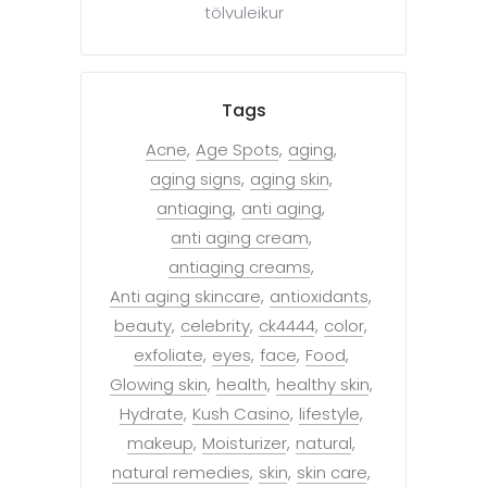
tölvuleikur
Tags
Acne
Age Spots
aging
aging signs
aging skin
antiaging
anti aging
anti aging cream
antiaging creams
Anti aging skincare
antioxidants
beauty
celebrity
ck4444
color
exfoliate
eyes
face
Food
Glowing skin
health
healthy skin
Hydrate
Kush Casino
lifestyle
makeup
Moisturizer
natural
natural remedies
skin
skin care