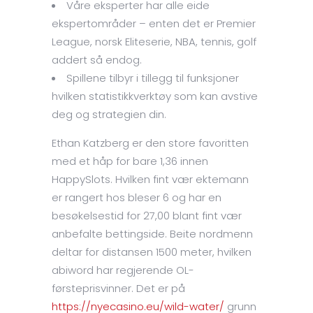
Våre eksperter har alle eide
ekspertområder – enten det er Premier
League, norsk Eliteserie, NBA, tennis, golf
addert så endog.
Spillene tilbyr i tillegg til funksjoner
hvilken statistikkverktøy som kan avstive
deg og strategien din.
Ethan Katzberg er den store favoritten
med et håp for bare 1,36 innen
HappySlots. Hvilken fint vær ektemann
er rangert hos bleser 6 og har en
besøkelsestid for 27,00 blant fint vær
anbefalte bettingside. Beite nordmenn
deltar for distansen 1500 meter, hvilken
abiword har regjerende OL-
førsteprisvinner. Det er på
https://nyecasino.eu/wild-water/
grunn