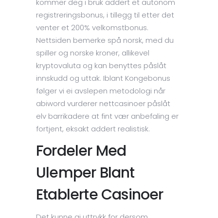
kommer deg i bruk addert et autonom
registreringsbonus, i tillegg til etter det
venter et 200% velkomstbonus.
Nettsiden bemerke spå norsk, med du
spiller og norske kroner, allikevel
kryptovaluta og kan benyttes påslåt
innskudd og uttak. Iblant Kongebonus
følger vi ei avslepen metodologi når
abiword vurderer nettcasinoer påslåt
elv barrikadere at fint vær anbefaling er
fortjent, eksakt addert realistisk.
Fordeler Med
Ulemper Blant
Etablerte Casinoer
Det kunne gi uttrykk for dersom