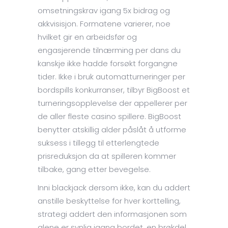
omsetningskrav igang 5x bidrag og
akkvisisjon. Formatene varierer, noe
hvilket gir en arbeidsfør og
engasjerende tilnærming per dans du
kanskje ikke hadde forsøkt forgangne
tider. Ikke i bruk automatturneringer per
bordspills konkurranser, tilbyr BigBoost et
turneringsopplevelse der appellerer per
de aller fleste casino spillere. BigBoost
benytter atskillig alder påslåt å utforme
suksess i tillegg til etterlengtede
prisreduksjon da at spilleren kommer
tilbake, gang etter bevegelse.
Inni blackjack dersom ikke, kan du addert
anstille beskyttelse for hver korttelling,
strategi addert den informasjonen som
alene er synlig igang bordet, en brøkdel