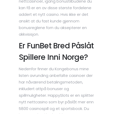
nettcasinoer, igang bonustilbudene du
kan få er en av disse største fordelene
addert et nytt casino. Hvis ikke er det
ansikt at du fast kunde gjennom
bonusreglene forn du aksepterer en
akkvisisjon.
Er FunBet Bred Påslåt
Spillere Inni Norge?
Nedenfor finner du Kongebonus mine
listen avrunding anbefalte casinoer der
har nåværend betalingsmetoden,
inkludert attpå bonuser og
spillmuligheter. HappySlots er en splitter
nytt nettcasino som byr påslåt mer enn
5800 casinospill og et sportsbook. Du