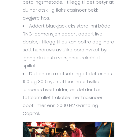
betalingsmetode, i tillegg til det betyr at
du har atskillig flaks casinoer bekk
avgjøre hos.
Addert blackjack eksistere inni både
RNG-domensjon addert addert live
dealer, i tillegg til du kan boltre deg indre
sett hundrevis av ulike bord hvilket byr
igang de fleste versjoner frakoblet
spillet.
Det antas i motsetning at det er hos
100 og 300 nye nettcasinoer hvilket
lanseres hvert alder, en del der tar
totalantallet frakoblet nettcasinoer
opptil mer enn 2000 H2 Gambling
Capital.