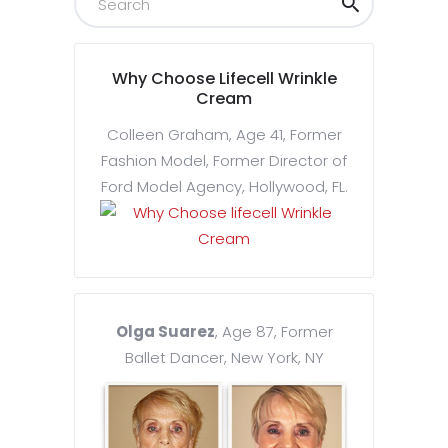
Why Choose Lifecell Wrinkle
Cream
Colleen Graham, Age 41, Former
Fashion Model, Former Director of
Ford Model Agency, Hollywood, FL.
Olga Suarez
, Age 87, Former
Ballet Dancer, New York, NY