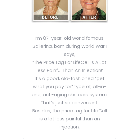
I’m 87-year-old world famous
Ballerina, born during World War I
says,
“The Price Tag For LifeCell Is A Lot
Less Painful Than An Injection!”
It’s a good, old-fashioned “get
what you pay for” type of, all-in-
one, anti-aging skin care system.
That’s just so convenient.
Besides, the price tag for LifeCell
is a lot less painful than an
injection.