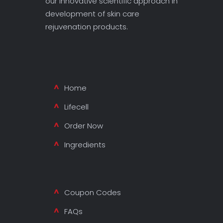
our innovative scientific approach in
development of skin care
rejuvenation products.
Home
Lifecell
Order Now
Ingredients
Coupon Codes
FAQs