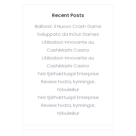
Recent Posts
BalloniX: Il Nuovo Crash Game
Sviluppato da InOut Games
Utilisation Innovante au
CashiMashi Casino
Utilisation Innovante au
CashiMashi Casino
Yeti fjárhættuspil Enterprise
Review hvata, kynningar,
tölvuleikur
Yeti fjárhættuspil Enterprise
Review hvata, kynningar,
tölvuleikur