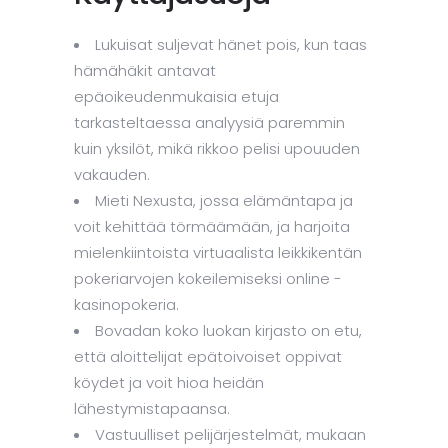
Lukuisat suljevat hänet pois, kun taas
hämähäkit antavat
epäoikeudenmukaisia ​​etuja
tarkasteltaessa analyysiä paremmin
kuin yksilöt, mikä rikkoo pelisi upouuden
vakauden.
Mieti Nexusta, jossa elämäntapa ja
voit kehittää törmäämään, ja harjoita
mielenkiintoista virtuaalista leikkikentän
pokeriarvojen kokeilemiseksi online -
kasinopokeria.
Bovadan koko luokan kirjasto on etu,
että aloittelijat epätoivoiset oppivat
köydet ja voit hioa heidän
lähestymistapaansa.
Vastuulliset pelijärjestelmät, mukaan