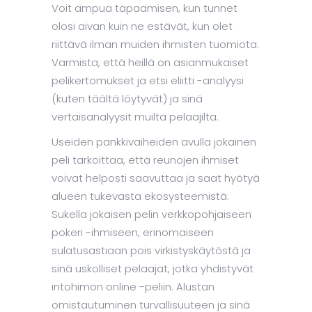
Voit ampua tapaamisen, kun tunnet
olosi aivan kuin ne estävät, kun olet
riittävä ilman muiden ihmisten tuomiota.
Varmista, että heillä on asianmukaiset
pelikertomukset ja etsi eliitti -analyysi
(kuten täältä löytyvät) ja sinä
vertaisanalyysit muilta pelaajilta.
Useiden pankkivaiheiden avulla jokainen
peli tarkoittaa, että reunojen ihmiset
voivat helposti saavuttaa ja saat hyötyä
alueen tukevasta ekosysteemistä.
Sukella jokaisen pelin verkkopohjaiseen
pokeri -ihmiseen, erinomaiseen
sulatusastiaan pois virkistyskäytöstä ja
sinä uskolliset pelaajat, jotka yhdistyvät
intohimon online -peliin. Alustan
omistautuminen turvallisuuteen ja sinä