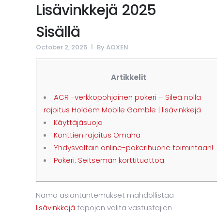
Lisävinkkejä 2025
Sisällä
October 2, 2025
By
AOXEN
Artikkelit
ACR -verkkopohjainen pokeri – Sileä nolla
rajoitus Holdem Mobile Gamble | lisävinkkejä
Käyttäjäsuoja
Konttien rajoitus Omaha
Yhdysvaltain online-pokerihuone toimintaan!
Pokeri: Seitsemän korttituottoa
Nämä asiantuntemukset mahdollistaa
lisävinkkejä
tapojen valita vastustajien