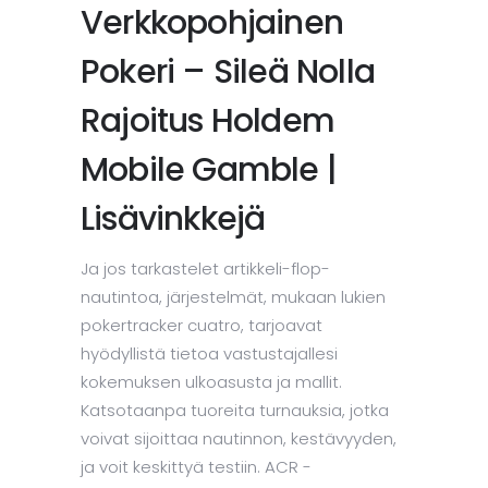
Verkkopohjainen
Pokeri – Sileä Nolla
Rajoitus Holdem
Mobile Gamble |
Lisävinkkejä
Ja jos tarkastelet artikkeli-flop-
nautintoa, järjestelmät, mukaan lukien
pokertracker cuatro, tarjoavat
hyödyllistä tietoa vastustajallesi
kokemuksen ulkoasusta ja mallit.
Katsotaanpa tuoreita turnauksia, jotka
voivat sijoittaa nautinnon, kestävyyden,
ja voit keskittyä testiin. ACR -