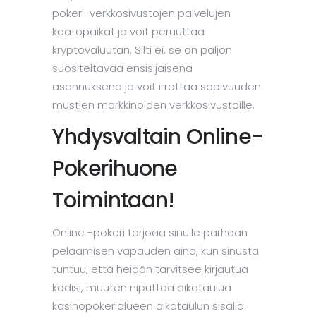
pokeri-verkkosivustojen palvelujen
kaatopaikat ja voit peruuttaa
kryptovaluutan. Silti ei, se on paljon
suositeltavaa ensisijaisena
asennuksena ja voit irrottaa sopivuuden
mustien markkinoiden verkkosivustoille.
Yhdysvaltain Online-
Pokerihuone
Toimintaan!
Online -pokeri tarjoaa sinulle parhaan
pelaamisen vapauden aina, kun sinusta
tuntuu, että heidän tarvitsee kirjautua
kodisi, muuten niputtaa aikataulua
kasinopokerialueen aikataulun sisällä.