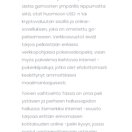
aistia gizmosten ympärillä riippumatta
siitä, otat huomioon USD: n tai
kryptovaluutan sisällä ja online-
sovelluksen, joka on omistettu go-
pelaamiseen. Verkkosivustot eivät
tarjoa pelkästään erilaisia ​​
verkkopohjaisia ​​pokerivideopeliä, vaan
myös palvelimia kiehtovia Internet -
pokerikilpailuja, jotka olet ehdottomasti
keskittynyt ammattilaisia ​​
maailmanlaajuisesti.
Toinen vaihtoehto Tässä on oma peli
ystävien ja perheen hallussapidon
hallussa. Esimerkiksi Internet -sivusto
tarjoaa erittäin erinomaisen
kotitalouden online -pelin kyvyn, jossa
pystyt vastaanottamaan ystäviäsi