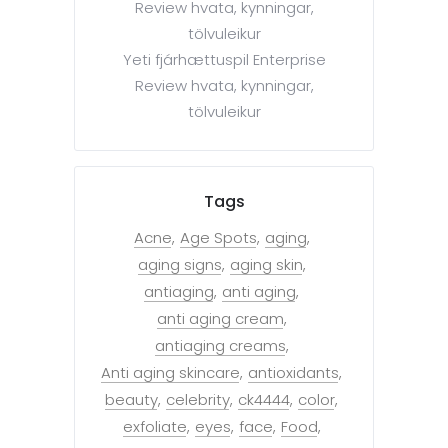
Review hvata, kynningar,
tölvuleikur
Yeti fjárhættuspil Enterprise
Review hvata, kynningar,
tölvuleikur
Tags
Acne
Age Spots
aging
aging signs
aging skin
antiaging
anti aging
anti aging cream
antiaging creams
Anti aging skincare
antioxidants
beauty
celebrity
ck4444
color
exfoliate
eyes
face
Food