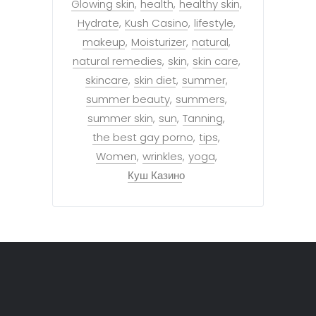
Glowing skin
health
healthy skin
Hydrate
Kush Casino
lifestyle
makeup
Moisturizer
natural
natural remedies
skin
skin care
skincare
skin diet
summer
summer beauty
summers
summer skin
sun
Tanning
the best gay porno
tips
Women
wrinkles
yoga
Куш Казино