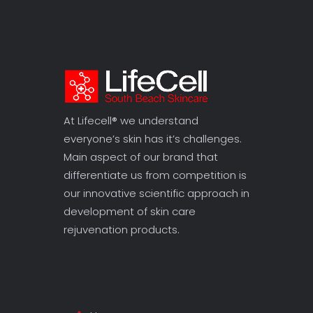
At Lifecell® we understand
everyone’s skin has it’s challenges.
Main aspect of our brand that
differentiate us from competition is
our innovative scientific approach in
development of skin care
rejuvenation products.