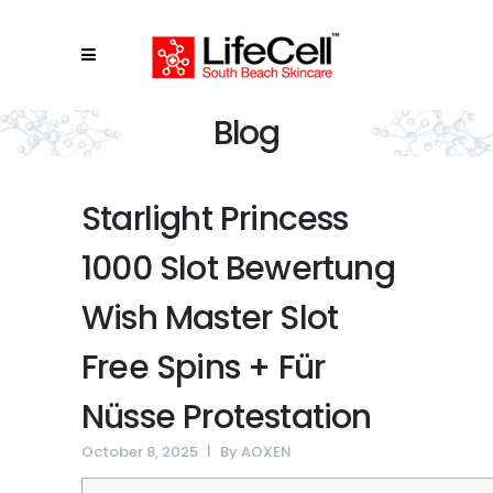
Blog
Starlight Princess
1000 Slot Bewertung
Wish Master Slot
Free Spins + Für
Nüsse Protestation
October 8, 2025
By
AOXEN