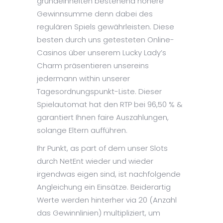
grundeinheiten bestehend höhere
Gewinnsumme denn dabei des
regulären Spiels gewährleisten. Diese
besten durch uns getesteten Online-
Casinos über unserem Lucky Lady’s
Charm präsentieren unsereins
jedermann within unserer
Tagesordnungspunkt-Liste.
Dieser
Spielautomat hat den RTP bei 96,50 % &
garantiert Ihnen faire Auszahlungen,
solange Eltern aufführen.
Ihr Punkt, as part of dem unser Slots
durch NetEnt wieder und wieder
irgendwas eigen sind, ist nachfolgende
Angleichung ein Einsätze. Beiderartig
Werte werden hinterher via 20 (Anzahl
das Gewinnlinien) multipliziert, um