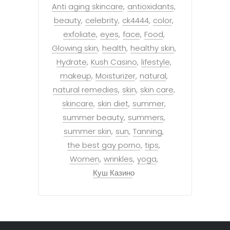
Anti aging skincare
antioxidants
beauty
celebrity
ck4444
color
exfoliate
eyes
face
Food
Glowing skin
health
healthy skin
Hydrate
Kush Casino
lifestyle
makeup
Moisturizer
natural
natural remedies
skin
skin care
skincare
skin diet
summer
summer beauty
summers
summer skin
sun
Tanning
the best gay porno
tips
Women
wrinkles
yoga
Куш Казино