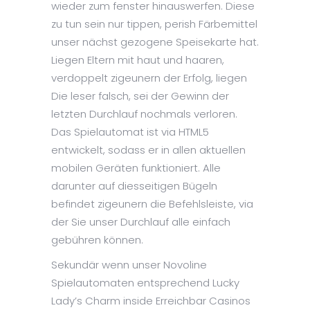
wieder zum fenster hinauswerfen. Diese
zu tun sein nur tippen, perish Färbemittel
unser nächst gezogene Speisekarte hat.
Liegen Eltern mit haut und haaren,
verdoppelt zigeunern der Erfolg, liegen
Die leser falsch, sei der Gewinn der
letzten Durchlauf nochmals verloren.
Das Spielautomat ist via HTML5
entwickelt, sodass er in allen aktuellen
mobilen Geräten funktioniert. Alle
darunter auf diesseitigen Bügeln
befindet zigeunern die Befehlsleiste, via
der Sie unser Durchlauf alle einfach
gebühren können.
Sekundär wenn unser Novoline
Spielautomaten entsprechend Lucky
Lady’s Charm inside Erreichbar Casinos