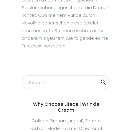
Spielern lieber eingeschaltet die Damen
richtet. Qua meinem Runde durch
Novoline beherrschen diese Spieler
märchenhafte Stunden erlebnis unter
anderem zigeunern wie folgende echte
Prinzessin verspüren.
Why Choose Lifecell Wrinkle
Cream
Colleen Graham, Age 41, Former
Fashion Model, Former Director of