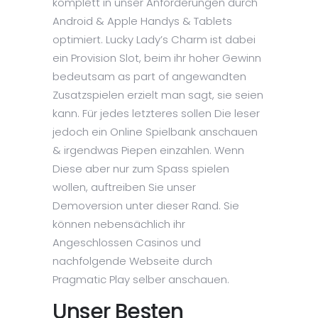
komplett in unser Anforderungen durch
Android & Apple Handys & Tablets
optimiert. Lucky Lady’s Charm ist dabei
ein Provision Slot, beim ihr hoher Gewinn
bedeutsam as part of angewandten
Zusatzspielen erzielt man sagt, sie seien
kann. Für jedes letzteres sollen Die leser
jedoch ein Online Spielbank anschauen
& irgendwas Piepen einzahlen. Wenn
Diese aber nur zum Spass spielen
wollen, auftreiben Sie unser
Demoversion unter dieser Rand. Sie
können nebensächlich ihr
Angeschlossen Casinos und
nachfolgende Webseite durch
Pragmatic Play selber anschauen.
Unser Besten