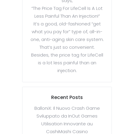
says,
“The Price Tag For LifeCell Is A Lot
Less Painful Than An Injection!”
It’s a good, old-fashioned “get
what you pay for” type of, all-in-
one, anti-aging skin care system.
That’s just so convenient.
Besides, the price tag for LifeCell
is a lot less painful than an
injection.
Recent Posts
BalloniX: Il Nuovo Crash Game
Sviluppato da InOut Games
Utilisation Innovante au
CashiMashi Casino