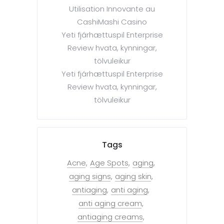
Utilisation Innovante au
CashiMashi Casino
Yeti fjárhættuspil Enterprise
Review hvata, kynningar,
tölvuleikur
Yeti fjárhættuspil Enterprise
Review hvata, kynningar,
tölvuleikur
Tags
Acne
Age Spots
aging
aging signs
aging skin
antiaging
anti aging
anti aging cream
antiaging creams