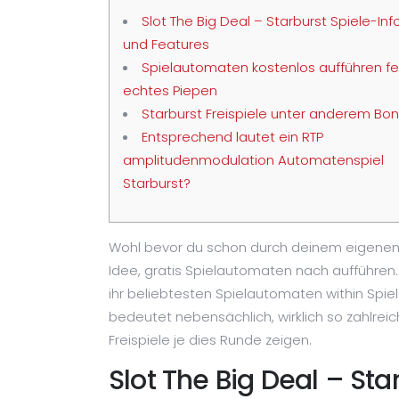
Slot The Big Deal – Starburst Spiele-Inf
und Features
Spielautomaten kostenlos aufführen fe
echtes Piepen
Starburst Freispiele unter anderem Bon
Entsprechend lautet ein RTP
amplitudenmodulation Automatenspiel
Starburst?
Wohl bevor du schon durch deinem eigenen G
Idee, gratis Spielautomaten nach aufführen.
ihr beliebtesten Spielautomaten within Spie
bedeutet nebensächlich, wirklich so zahlre
Freispiele je dies Runde zeigen.
Slot The Big Deal – Sta