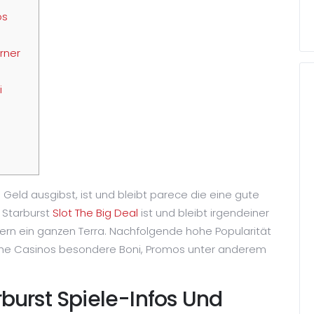
os
rner
i
eld ausgibst, ist und bleibt parece die eine gute
 Starburst
Slot The Big Deal
ist und bleibt irgendeiner
lern ein ganzen Terra.
Nachfolgende hohe Popularität
iche Casinos besondere Boni, Promos unter anderem
rburst Spiele-Infos Und