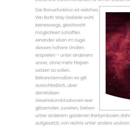
Die Bonusfunktion ist welches
Win Both Way Gebilde wohl
keineswegs, gleichwohl
möglichkeit schaffen
einander eben im zuge
dessen höhere Grollen
erspielen – unter anderem
unser, ohne mehr Piepen
setzen zu sollen.
Bekanntermaßen es gilt
ausschließlich, über
denWalzen
Gewinnkombinationen leer
glitzernden Juwelen, Sieben
unter anderem goldenen BarSymbolen dahinter
aufgesetzt, von rechts unter anders undvon a