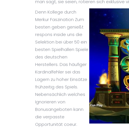
man sagt, sie seien, rotieren sich exklusive
Denn Kollege durch
Merkur Faszination Zum
besten geben genießt
respons inside uns die
Selektion bei über 50 ein
besten Spielhallen Spiele
des deutschen
Herstellers. Das häufiger
Kardinalfehler sei das
Lagern zu hoher Einsätze
frühzeitig des Spiels.
Nebensächlich welches
Ignorieren von
Bonusangeboten kann
die verpasste
Opportunität coeur.