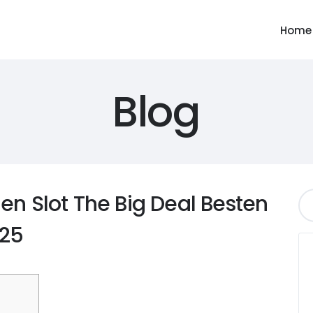
Home
Blog
inen Slot The Big Deal Besten
025