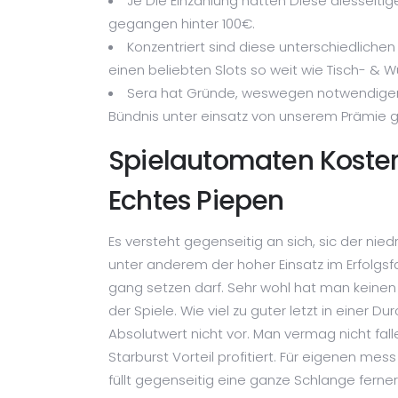
Je Die Einzahlung hatten Diese diesseitig
gegangen hinter 100€.
Konzentriert sind diese unterschiedlichen
einen beliebten Slots so weit wie Tisch- & Wü
Sera hat Gründe, weswegen notwendigerwe
Bündnis unter einsatz von unserem Prämie g
Spielautomaten Kosten
Echtes Piepen
Es versteht gegenseitig an sich, sic der nie
unter anderem der hoher Einsatz im Erfolgs
gang setzen darf. Sehr wohl hat man keinen
der Spiele. Wie viel zu guter letzt in einer
Absolutwert nicht vor. Man vermag nicht fa
Starburst Vorteil profitiert. Für eigenen me
füllt gegenseitig eine ganze Schlange ferner