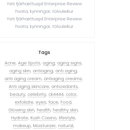
Yeti fjárhættuspil Enterprise Review
hvata, kynningar, tölvuleikur
Yeti fjárhættuspil Enterprise Review
hvata, kynningar, tölvuleikur
Tags
Acne
Age Spots
aging
aging signs
aging skin
antiaging
anti aging
anti aging cream
antiaging creams
Anti aging skincare
antioxidants
beauty
celebrity
ck4444
color
exfoliate
eyes
face
Food
Glowing skin
health
healthy skin
Hydrate
Kush Casino
lifestyle
makeup
Moisturizer
natural