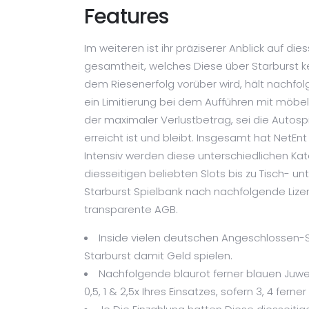
Features
Im weiteren ist ihr präziserer Anblick auf di
gesamtheit, welches Diese über Starburst 
dem Riesenerfolg vorüber wird, hält nachfo
ein Limitierung bei dem Aufführen mit möbel
der maximaler Verlustbetrag, sei die Autosp
erreicht ist und bleibt. Insgesamt hat NetEn
Intensiv werden diese unterschiedlichen Kat
diesseitigen beliebten Slots bis zu Tisch- 
Starburst Spielbank nach nachfolgende Lize
transparente AGB.
Inside vielen deutschen Angeschlossen-S
Starburst damit Geld spielen.
Nachfolgende blaurot ferner blauen Juwel
0,5, 1 & 2,5x Ihres Einsatzes, sofern 3, 4 fer