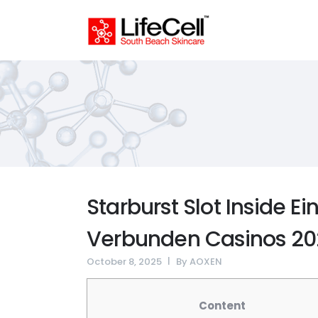
Starburst Slot Inside E
Verbunden Casinos 2
October 8, 2025
By
AOXEN
Content