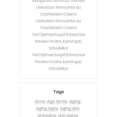
Sviluppato da InOut Games
Utilisation Innovante au
CashiMashi Casino
Utilisation Innovante au
CashiMashi Casino
Yeti fjárhættuspil Enterprise
Review hvata, kynningar,
tölvuleikur
Yeti fjárhættuspil Enterprise
Review hvata, kynningar,
tölvuleikur
Tags
Acne
Age Spots
aging
aging signs
aging skin
antiaging
anti aging