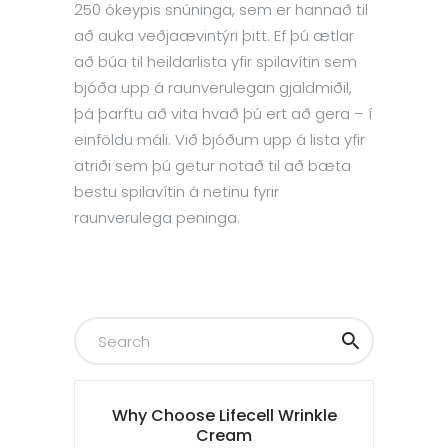
250 ókeypis snúninga, sem er hannað til
að auka veðjaævintýri þitt. Ef þú ætlar
að búa til heildarlista yfir spilavítin sem
bjóða upp á raunverulegan gjaldmiðil,
þá þarftu að vita hvað þú ert að gera – í
einföldu máli. Við bjóðum upp á lista yfir
atriði sem þú getur notað til að bæta
bestu spilavítin á netinu fyrir
raunverulega peninga.
Why Choose Lifecell Wrinkle
Cream