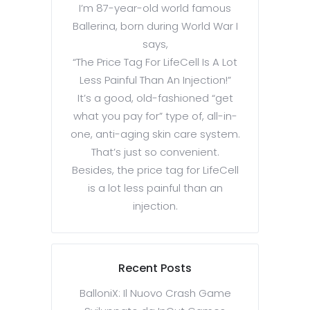
I’m 87-year-old world famous
Ballerina, born during World War I
says,
“The Price Tag For LifeCell Is A Lot
Less Painful Than An Injection!”
It’s a good, old-fashioned “get
what you pay for” type of, all-in-
one, anti-aging skin care system.
That’s just so convenient.
Besides, the price tag for LifeCell
is a lot less painful than an
injection.
Recent Posts
BalloniX: Il Nuovo Crash Game