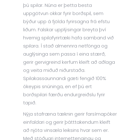
þú spilar. Núna er þetta besta
uppgötvun okkar fyrir borðspil, sem
býður upp á fjölda fyrirsagna frá efstu
liðum. Falskar upplýsingar breyta því
hvernig spilafyrirtæki hafa samband við
spilara. Í stað almennra netfönga og
auglýsinga sem passa í eina stærð,
gerir gervigreind kerfum kleift að aðlaga
og veita miðuð niðurstaða.
Spilakassaunnandi gæti fengið 100%
ókeypis snúninga, en ef þú ert
borðspilari færðu endurgreiðslu fyrir
tapið.
Nýja stafræna tæknin gerir farsímapóker
einfaldari og gerir þátttakendum kleift
að njóta vinsæla leiksins hvar sem er.
Með stöðugri internettengingu og