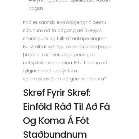
Það er kannski ekki óalgengt á bestu
síðunum að fá aðgang að ókeypis
snúningum og fullt af aukapeningum.
Búist alltaf við nýju óvæntu atviki þegar
þú velur raunverulega peninga í
netspilakassana þína. Ertu tilbúinn að
fylgjast með upplýstum
spilakassasíðum að gera sitt besta?
Skref Fyrir Skref:
Einföld Ráð Til Að Fá
Og Koma Á Fót
Staðbundnum