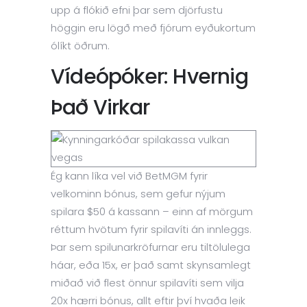
upp á flókið efni þar sem djörfustu
höggin eru lögð með fjórum eyðukortum
ólíkt öðrum.
Vídeópóker: Hvernig
Það Virkar
Ég kann líka vel við BetMGM fyrir
velkominn bónus, sem gefur nýjum
spilara $50 á kassann – einn af mörgum
réttum hvötum fyrir spilavíti án innleggs.
Þar sem spilunarkröfurnar eru tiltölulega
háar, eða 15x, er það samt skynsamlegt
miðað við flest önnur spilavíti sem vilja
20x hærri bónus, allt eftir því hvaða leik