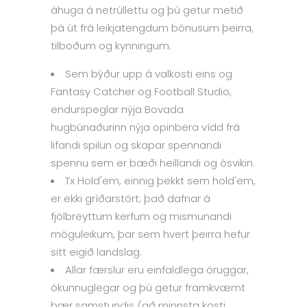
áhuga á netrúllettu og þú getur metið
þá út frá leikjatengdum bónusum þeirra,
tilboðum og kynningum.
Sem býður upp á valkosti eins og
Fantasy Catcher og Football Studio,
endurspeglar nýja Bovada
hugbúnaðurinn nýja opinbera vídd frá
lifandi spilun og skapar spennandi
spennu sem er bæði heillandi og ósvikin.
Tx Hold'em, einnig þekkt sem hold'em,
er ekki gríðarstórt; það dafnar á
fjölbreyttum kerfum og mismunandi
möguleikum, þar sem hvert þeirra hefur
sitt eigið landslag.
Allar færslur eru einfaldlega öruggar,
ókunnuglegar og þú getur framkvæmt
þær samstundis (að minnsta kosti