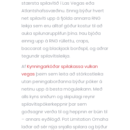
stærsta spilavítið í Las Vegas eða
Atlantshafssvæðinu. Einnig býður hvert
net spilavíti upp á fjölda annarra RNG
leikja sem eru alltaf góður kostur til að
auka spilunarupplifun þína. Þau bjóða
einnig upp á RNG rúllettu, craps,
baccarat og blackjack borðspil, og aðrar
tegundir spilavítisleikja.
Af
Kynningarkóðar spilakassa vulkan
vegas
þeim sem leita að stórkostleika
utan peningaborðanna býður póker á
netinu upp á besta möguleikann. Með
alls kyns sniðum og skipulagi reynir
spilavítispókerkeppnir þar sem
goðsagnir verða til og heppnin er búin til
– annars eyðilögð. Pot Limitation Omaha
laðar að sér nýja snjalla spilara og býður