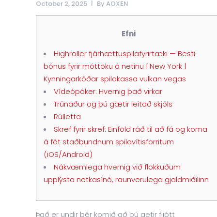
October 2, 2025
By
AOXEN
Efni
Highroller fjárhættuspilafyrirtæki — Besti
bónus fyrir móttöku á netinu í New York |
Kynningarkóðar spilakassa vulkan vegas
Vídeópóker: Hvernig það virkar
Trúnaður og þú gætir leitað skjóls
Rúlletta
Skref fyrir skref: Einföld ráð til að fá og koma
á fót staðbundnum spilavítisforritum
(iOS/Android)
Nákvæmlega hvernig við flokkuðum
upplýsta netkasínó, raunverulega gjaldmiðilinn
Það er undir þér komið að þú getir fljótt