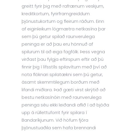
greitt fyrir þig með rafrænum veskjum,
kreditkortum, fyrirframgreiddum
þjónustukortum og fleirum ráðum. Einn
af eiginleikum lögmætra netkasína þar
sem þú getur spilað raunverulega
peninga er að þau eru hönnuð af
spilurum til að eiga fagfólk. Þess vegna
virðast þau fylgja eftirspurn eftir að þú
finnir þig í lífsstíls spilavítum með því að
nota flóknari spilatækni sem þú getur,
ásamt skemmtilegum borðum með
lifandi miðlara.
Það gæti virst skrýtið að
bestu netkasínóin með raunverulega
peninga séu ekki leiðandi aflið í að bjóða
upp á rúllettuforrit fyrir spilara í
Bandaríkjunum. Við höfum fjóra
þjónustuaðila sem hafa brennandi