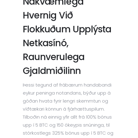
Nákvæmlega
Hvernig Við
Flokkuðum Upplýsta
Netkasínó,
Raunverulega
Gjaldmiðilinn
Þessi tegund af frábærum handabandi
eykur peninga notandans, býður upp á
góðan hvata fyrir lengri skemmtun og
víðtækari könnun á fjárhættuspilum.
Tilboðin ná einnig yfir allt frá 100% bónus
upp í 5 BTC og 150 ókeypis snúninga, til
stórkostlegs 325% bónus upp í 5 BTC og