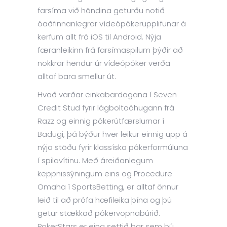
farsíma við höndina geturðu notið
óaðfinnanlegrar vídeópókerupplifunar á
kerfum allt frá iOS til Android. Nýja
færanleikinn frá farsímaspilum þýðir að
nokkrar hendur úr vídeópóker verða
alltaf bara smellur út.
Hvað varðar einkabardagana í Seven
Credit Stud fyrir lágboltaáhugann frá
Razz og einnig pókerútfærslurnar í
Badugi, þá býður hver leikur einnig upp á
nýja stöðu fyrir klassíska pókerformúluna
í spilavítinu. Með áreiðanlegum
keppnissýningum eins og Procedure
Omaha í SportsBetting, er alltaf önnur
leið til að prófa hæfileika þína og þú
getur stækkað pókervopnabúrið.
PokerStars er eina settið þar sem þú