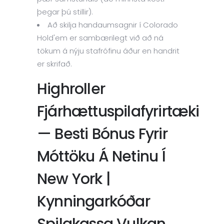
þegar þú stillir).
Að skilja handaumsagnir í Colorado
Hold'em er sambærilegt við að ná
tökum á nýju stafrófinu áður en handrit
er skrifað.
Highroller
Fjárhættuspilafyrirtæki
— Besti Bónus Fyrir
Móttöku Á Netinu Í
New York |
Kynningarkóðar