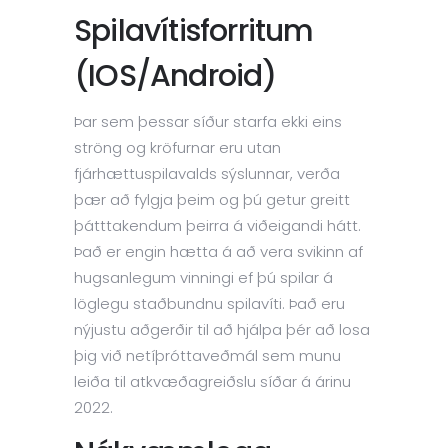
Spilavítisforritum
(iOS/Android)
Þar sem þessar síður starfa ekki eins
ströng og kröfurnar eru utan
fjárhættuspilavalds sýslunnar, verða
þær að fylgja þeim og þú getur greitt
þátttakendum þeirra á viðeigandi hátt.
Það er engin hætta á að vera svikinn af
hugsanlegum vinningi ef þú spilar á
löglegu staðbundnu spilavíti. Það eru
nýjustu aðgerðir til að hjálpa þér að losa
þig við netíþróttaveðmál sem munu
leiða til atkvæðagreiðslu síðar á árinu
2022.