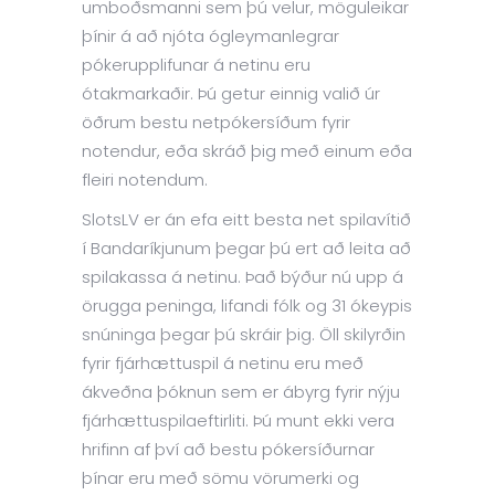
umboðsmanni sem þú velur, möguleikar
þínir á að njóta ógleymanlegrar
pókerupplifunar á netinu eru
ótakmarkaðir. Þú getur einnig valið úr
öðrum bestu netpókersíðum fyrir
notendur, eða skráð þig með einum eða
fleiri notendum.
SlotsLV er án efa eitt besta net spilavítið
í Bandaríkjunum þegar þú ert að leita að
spilakassa á netinu. Það býður nú upp á
örugga peninga, lifandi fólk og 31 ókeypis
snúninga þegar þú skráir þig. Öll skilyrðin
fyrir fjárhættuspil á netinu eru með
ákveðna þóknun sem er ábyrg fyrir nýju
fjárhættuspilaeftirliti. Þú munt ekki vera
hrifinn af því að bestu pókersíðurnar
þínar eru með sömu vörumerki og