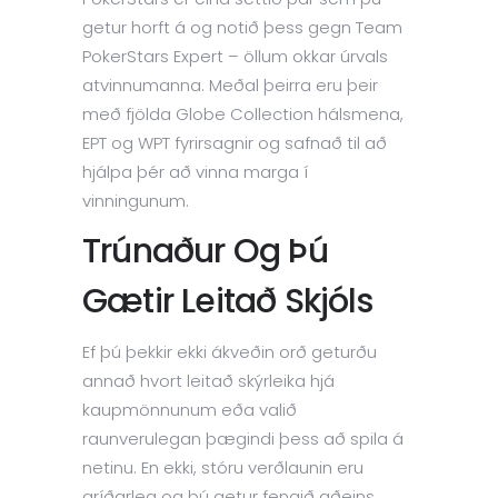
getur horft á og notið þess gegn Team
PokerStars Expert – öllum okkar úrvals
atvinnumanna. Meðal þeirra eru þeir
með fjölda Globe Collection hálsmena,
EPT og WPT fyrirsagnir og safnað til að
hjálpa þér að vinna marga í
vinningunum.
Trúnaður Og Þú
Gætir Leitað Skjóls
Ef þú þekkir ekki ákveðin orð geturðu
annað hvort leitað skýrleika hjá
kaupmönnunum eða valið
raunverulegan þægindi þess að spila á
netinu. En ekki, stóru verðlaunin eru
gríðarleg og þú getur fengið aðeins