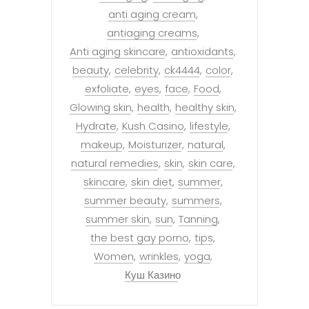
anti aging cream
antiaging creams
Anti aging skincare
antioxidants
beauty
celebrity
ck4444
color
exfoliate
eyes
face
Food
Glowing skin
health
healthy skin
Hydrate
Kush Casino
lifestyle
makeup
Moisturizer
natural
natural remedies
skin
skin care
skincare
skin diet
summer
summer beauty
summers
summer skin
sun
Tanning
the best gay porno
tips
Women
wrinkles
yoga
Куш Казино