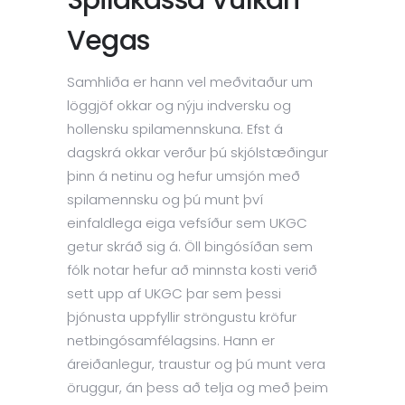
Spilakassa Vulkan
Vegas
Samhliða er hann vel meðvitaður um
löggjöf okkar og nýju indversku og
hollensku spilamennskuna. Efst á
dagskrá okkar verður þú skjólstæðingur
þinn á netinu og hefur umsjón með
spilamennsku og þú munt því
einfaldlega eiga vefsíður sem UKGC
getur skráð sig á. Öll bingósíðan sem
fólk notar hefur að minnsta kosti verið
sett upp af UKGC þar sem þessi
þjónusta uppfyllir ströngustu kröfur
netbingósamfélagsins. Hann er
áreiðanlegur, traustur og þú munt vera
öruggur, án þess að telja og með þeim