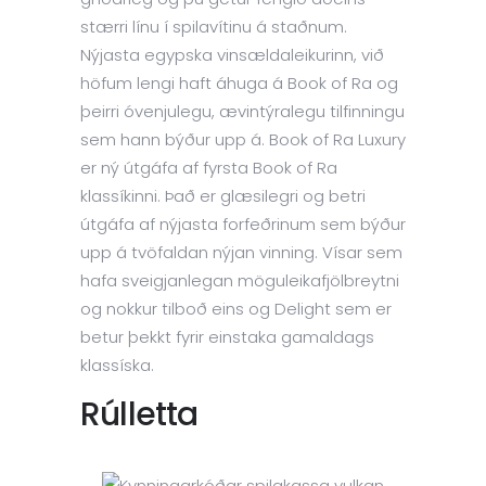
stærri línu í spilavítinu á staðnum.
Nýjasta egypska vinsældaleikurinn, við
höfum lengi haft áhuga á Book of Ra og
þeirri óvenjulegu, ævintýralegu tilfinningu
sem hann býður upp á. Book of Ra Luxury
er ný útgáfa af fyrsta Book of Ra
klassíkinni. Það er glæsilegri og betri
útgáfa af nýjasta forfeðrinum sem býður
upp á tvöfaldan nýjan vinning. Vísar sem
hafa sveigjanlegan möguleikafjölbreytni
og nokkur tilboð eins og Delight sem er
betur þekkt fyrir einstaka gamaldags
klassíska.
Rúlletta