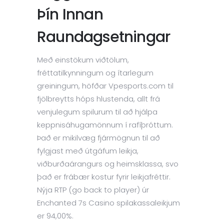
Þín Innan
Raundagsetningar
Með einstökum viðtölum,
fréttatilkynningum og ítarlegum
greiningum, höfðar Vpesports.com til
fjölbreytts hóps hlustenda, allt frá
venjulegum spilurum til að hjálpa
keppnisáhugamönnum í rafíþróttum.
Það er mikilvæg fjármögnun til að
fylgjast með útgáfum leikja,
viðburðaárangurs og heimsklassa, svo
það er frábær kostur fyrir leikjafréttir.
Nýja RTP (go back to player) úr
Enchanted 7s Casino spilakassaleikjum
er 94,00%.