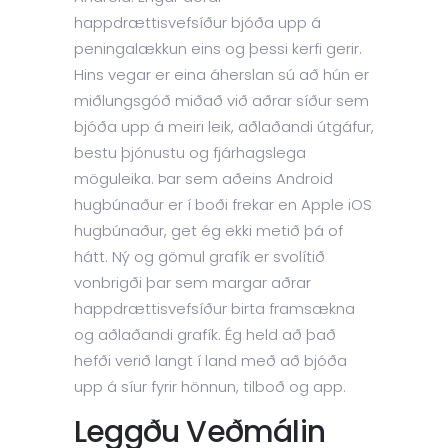
happdrættisvefsíður bjóða upp á
peningalækkun eins og þessi kerfi gerir.
Hins vegar er eina áherslan sú að hún er
miðlungsgóð miðað við aðrar síður sem
bjóða upp á meiri leik, aðlaðandi útgáfur,
bestu þjónustu og fjárhagslega
möguleika. Þar sem aðeins Android
hugbúnaður er í boði frekar en Apple iOS
hugbúnaður, get ég ekki metið þá of
hátt. Ný og gömul grafík er svolítið
vonbrigði þar sem margar aðrar
happdrættisvefsíður birta framsækna
og aðlaðandi grafík. Ég held að það
hefði verið langt í land með að bjóða
upp á síur fyrir hönnun, tilboð og app.
Leggðu Veðmálin