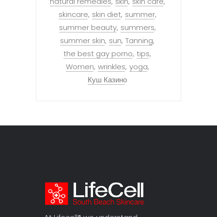
natural remedies
skin
skin care
skincare
skin diet
summer
summer beauty
summers
summer skin
sun
Tanning
the best gay porno
tips
Women
wrinkles
yoga
Куш Казино