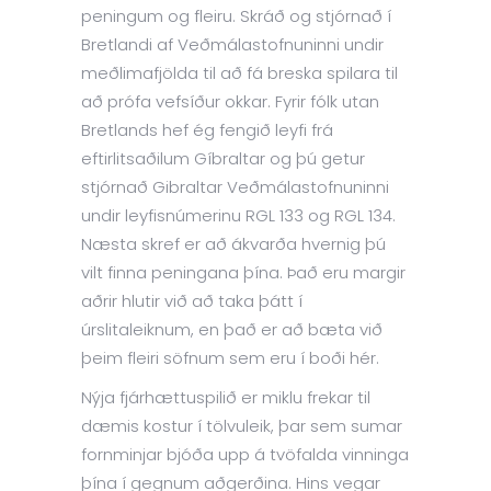
peningum og fleiru. Skráð og stjórnað í
Bretlandi af Veðmálastofnuninni undir
meðlimafjölda til að fá breska spilara til
að prófa vefsíður okkar. Fyrir fólk utan
Bretlands hef ég fengið leyfi frá
eftirlitsaðilum Gíbraltar og þú getur
stjórnað Gibraltar Veðmálastofnuninni
undir leyfisnúmerinu RGL 133 og RGL 134.
Næsta skref er að ákvarða hvernig þú
vilt finna peningana þína. Það eru margir
aðrir hlutir við að taka þátt í
úrslitaleiknum, en það er að bæta við
þeim fleiri söfnum sem eru í boði hér.
Nýja fjárhættuspilið er miklu frekar til
dæmis kostur í tölvuleik, þar sem sumar
fornminjar bjóða upp á tvöfalda vinninga
þína í gegnum aðgerðina. Hins vegar