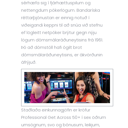
sérhæfa sig í fjárhættuspilum og
nettengdum pókerlögum. Bandaríska
réttarþjónustan er einnig notuð í
viðeigandi keppni til að snúa við stefnu
ef lögleitt netpóker brýtur gegn nýju
lögum dómsmálaráðuneytisins frá 1961.
Þó að dómstóll hafi ógilt brot
dómsmálaráðuneytisins, er ákvörðunin
áfrýjuð.
Staðlaða einkunnagjöfin er kröfur
Professional Get Across 50+ í sex öðrum
umsögnum, svo og bónusum, leikjum,