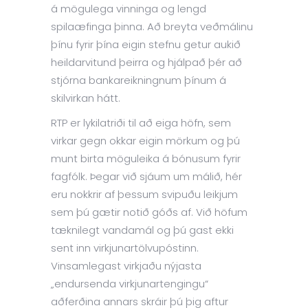
á mögulega vinninga og lengd
spilaæfinga þinna. Að breyta veðmálinu
þínu fyrir þína eigin stefnu getur aukið
heildarvitund þeirra og hjálpað þér að
stjórna bankareikningnum þínum á
skilvirkan hátt.
RTP er lykilatriði til að eiga höfn, sem
virkar gegn okkar eigin mörkum og þú
munt birta möguleika á bónusum fyrir
fagfólk. Þegar við sjáum um málið, hér
eru nokkrir af þessum svipuðu leikjum
sem þú gætir notið góðs af. Við höfum
tæknilegt vandamál og þú gast ekki
sent inn virkjunartölvupóstinn.
Vinsamlegast virkjaðu nýjasta
„endursenda virkjunartengingu“
aðferðina annars skráir þú þig aftur