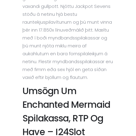
vaxandi gullpott. Njóttu Jackpot Sevens
stöðu á netinu hjá bestu
rauntekjuspilavítunum og þú munt vinna
þér inn 17.850x línuveðmálið þitt. Mæltu
með í boði myndbandsspilakassar og
þú munt njóta miklu meira af
aukahlutum en bara fornspilaleikjum á
netinu.
Flestir myndbandsspilakassar eru
með fimm eða sex hjól en geta síðan
vaxið eftir bjöllum og flautum.
Umsögn Um
Enchanted Mermaid
Spilakassa, RTP Og
Have – I24Slot