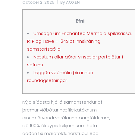
October 2, 2025
By
AOXEN
Efni
Umsögn um Enchanted Mermaid spilakassa,
RTP og Have – i24Slot innskráning
samstarfsaðila
Næstum allar aðrar vinsælar portplötur í
safninu
Leggðu veðmálin þín innan
raundagsetningar
Nýja síðasta hjólið samanstendur af
þremur viðbótar hæfileikatáknum –
einum örvandi verðlaunamargföldurum,
sjö 100% ókeypis leikjum sem hafa
góðan 5x margföldunarstuðul eða