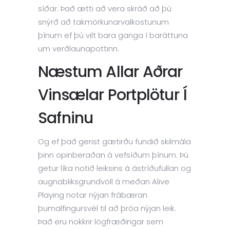
síðar. Það ætti að vera skráð að þú
snýrð að takmörkunarvalkostunum
þínum ef þú vilt bara ganga í baráttuna
um verðlaunapottinn.
Næstum Allar Aðrar
Vinsælar Portplötur Í
Safninu
Og ef það gerist gætirðu fundið skilmála
þinn opinberaðan á vefsíðum þínum. Þú
getur líka notið leiksins á ástríðufullan og
augnabliksgrundvöll á meðan Alive
Playing notar nýjan frábæran
þumalfingursvél til að þróa nýjan leik.
Það eru nokkrir lögfræðingar sem