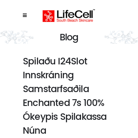
Blog
Spilaðu I24Slot
Innskráning
Samstarfsaðila
Enchanted 7s 100%
Ókeypis Spilakassa
Núna