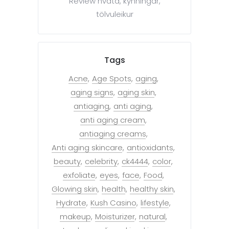
Review hvata, kynningar,
tölvuleikur
Tags
Acne
Age Spots
aging
aging signs
aging skin
antiaging
anti aging
anti aging cream
antiaging creams
Anti aging skincare
antioxidants
beauty
celebrity
ck4444
color
exfoliate
eyes
face
Food
Glowing skin
health
healthy skin
Hydrate
Kush Casino
lifestyle
makeup
Moisturizer
natural