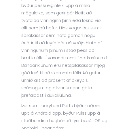
býður þessi eiginleiki upp á mikla
möguleika, sem gerir þér kleift að
tvöfalda vinninginn þinn eða losna við
allt sem þú hefur. Hins vegar eru sumir
spilakassar sem hafa gaman nógu
örlátir til að leyfa þér að veðja hluta af
vinningunum þínum í stað þess að
hætta öllu. Í vaxandi mæli í netkasínum í
Bandaríkjunum eru netspilakassar mjög
góð leið til að skemmta fólki. Þú getur
unnið allt að prósent af ókeypis
snúningum og atvinnumenn geta
þrefaldast í aukakúluna.
Þar sem LuckyLand Ports býður aðeins
upp á Android app, býður Pulsz upp á
staðbundinn hugbúnað fyrir bæði iOS og
Android. Engar aðrar