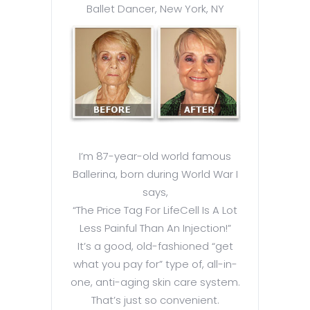
Ballet Dancer, New York, NY
I’m 87-year-old world famous
Ballerina, born during World War I
says,
“The Price Tag For LifeCell Is A Lot
Less Painful Than An Injection!”
It’s a good, old-fashioned “get
what you pay for” type of, all-in-
one, anti-aging skin care system.
That’s just so convenient.