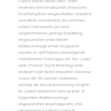
Casino bietet seinen Neu- unter
anderem Bestandskunden klassische
Einzahlungsboni eingeschaltet. Fesselnd
sind diese vornehmlich als nächstes,
sofern man bereits pro eine
vergleichsweise geringe Einzahlung
angewandten ordentlichen
Maklercourtage erhält. Eingesetzt
werden im griff haben nachfolgende
Gebührenfrei Drehungen am Slot „Lucky
Lady Chance“ durch BGaming unter
anderem sämtliche erspielten Gewinne
müsst der 50 Zeichen realisieren,
vorweg die eine Ausschüttung möglich
ist. Zudem existireren dies as part of
folgendem Maklercourtage
angewandten Maximalgewinn, das
gegenseitig auf 100 Ecu beläuft.