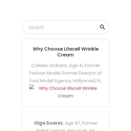
Why Choose Lifecell Wrinkle
Cream
Colleen Graham, Age 41, Former
Fashion Model, Former Director of
Ford Model Agency, Hollywood, FL.
Olga Suarez
, Age 87, Former
Ballet Dancer, New York, NY