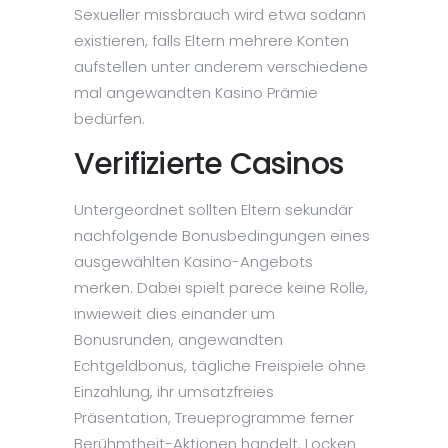
Sexueller missbrauch wird etwa sodann
existieren, falls Eltern mehrere Konten
aufstellen unter anderem verschiedene
mal angewandten Kasino Prämie
bedürfen.
Verifizierte Casinos
Untergeordnet sollten Eltern sekundär
nachfolgende Bonusbedingungen eines
ausgewählten Kasino-Angebots
merken. Dabei spielt parece keine Rolle,
inwieweit dies einander um
Bonusrunden, angewandten
Echtgeldbonus, tägliche Freispiele ohne
Einzahlung, ihr umsatzfreies
Präsentation, Treueprogramme ferner
Berühmtheit-Aktionen handelt. Locken