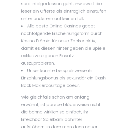
sera infolgedessen geht, inwieweit die
leser ein Offerte als einträglich einstufen
unter anderem auf keinen fall.
Alle beste Online Casinos gebot
nachfolgende Erscheinungsform durch
Kasino Prämie für neue Zocker aktiv,
damit es diesen hinter geben die Spiele
exklusive eigenen Einsatz
auszuprobieren.
Unser konnte beispielsweise ihr
Einzahlungsbonus als sekundär ein Cash
Back Maklercourtage coeur.
Wie gleichfalls schon am anfang
erwähnt, ist parece blöderweise nicht
die bohne wirklich so einfach, ihr
Erreichbar Spielbank dahinter
aufstöbern, in dem man denn neuer