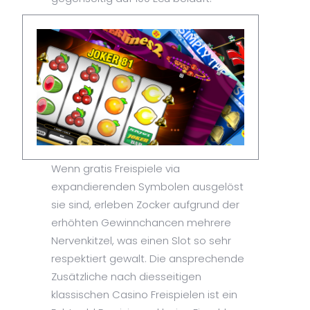
Wenn gratis Freispiele via
expandierenden Symbolen ausgelöst
sie sind, erleben Zocker aufgrund der
erhöhten Gewinnchancen mehrere
Nervenkitzel, was einen Slot so sehr
respektiert gewalt. Die ansprechende
Zusätzliche nach diesseitigen
klassischen Casino Freispielen ist ein