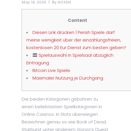
May 16, 2025
By
AOXEN
Content
Diesen Link drücken | Perish Spiele darf
meine wenigkeit über der einzahlungsfreien,
kostenlosen 20 Eur Dienst zum besten geben?
Spielauswahl in Spielsaal abzüglich
Eintragung
Bitcoin Live Spiele
Maximaler Nutzung je Durchgang
Die beiden Kategorien gebühren zu
einen beliebtesten Spielkategorien in
Online Casinos. In Slots überwiegen
Bezeichner genau so wie Book of Dead,
Starburst unter anderem Gonzo’s Quest