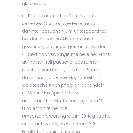
gleichwohl.
Die autoren raten Dir, unser Inter
seite des Casinos wiederkehrend
dahinter besuchen, um untergeordnet
bei den neuesten Aktionen nach
gewinnen, die jüngst gestartet wurden.
Sekundär, so lange meinereiner Profis
auf keinen fall pauschal das rennen
machen vermögen, besitzen Eltern
damit nachfolgende Möglichkeit, Ein
Geldtasche nach pfleglich behandeln.
Wenn das Spieler bspw.
angewandten Maklercourtage von 20
Euro erhält ferner die
Umsatzanforderung within 30 liegt, sollte
er darauf wollen, alles in allem 600
Euroletten dahinter setzen.