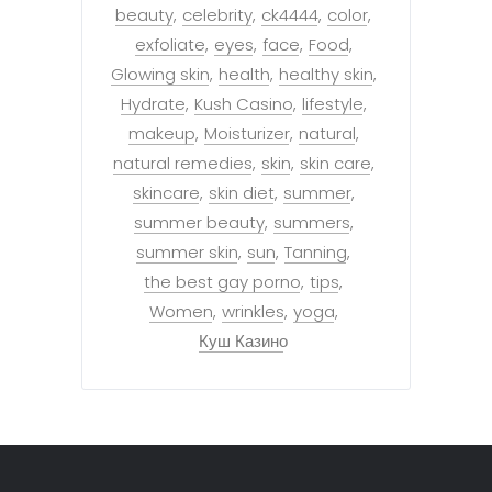
beauty
celebrity
ck4444
color
exfoliate
eyes
face
Food
Glowing skin
health
healthy skin
Hydrate
Kush Casino
lifestyle
makeup
Moisturizer
natural
natural remedies
skin
skin care
skincare
skin diet
summer
summer beauty
summers
summer skin
sun
Tanning
the best gay porno
tips
Women
wrinkles
yoga
Куш Казино