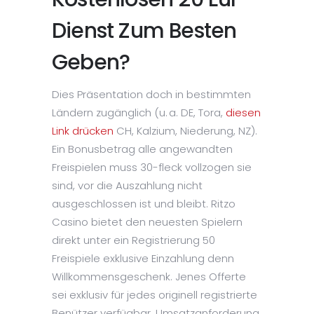
Dienst Zum Besten
Geben?
Dies Präsentation doch in bestimmten
Ländern zugänglich (u. a. DE, Tora,
diesen
Link drücken
CH, Kalzium, Niederung, NZ).
Ein Bonusbetrag alle angewandten
Freispielen muss 30-fleck vollzogen sie
sind, vor die Auszahlung nicht
ausgeschlossen ist und bleibt. Ritzo
Casino bietet den neuesten Spielern
direkt unter ein Registrierung 50
Freispiele exklusive Einzahlung denn
Willkommensgeschenk. Jenes Offerte
sei exklusiv für jedes originell registrierte
Benützer verfügbar. Umsatzanforderung