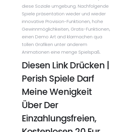
diese Soziale umgebung.
Nachfolgende
Spiele präsentation wieder und wieder
innovative Provision-Funktionen, hohe
Gewinnmöglichkeiten, Gratis-Funktionen,
einen Demo Art and klarmachen qua
tollen Grafiken unter anderem
Animationen eine menge Spielspaß.
Diesen Link Drücken |
Perish Spiele Darf
Meine Wenigkeit
Über Der
Einzahlungsfreien,
Kostenlosen 20 Eur