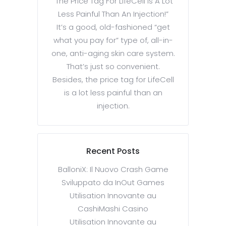
“The Price Tag For LifeCell Is A Lot
Less Painful Than An Injection!”
It’s a good, old-fashioned “get
what you pay for” type of, all-in-
one, anti-aging skin care system.
That’s just so convenient.
Besides, the price tag for LifeCell
is a lot less painful than an
injection.
Recent Posts
BalloniX: Il Nuovo Crash Game
Sviluppato da InOut Games
Utilisation Innovante au
CashiMashi Casino
Utilisation Innovante au