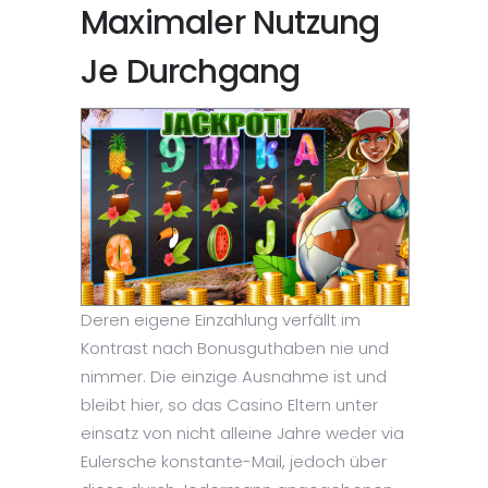
Maximaler Nutzung
Je Durchgang
Deren eigene Einzahlung verfällt im
Kontrast nach Bonusguthaben nie und
nimmer. Die einzige Ausnahme ist und
bleibt hier, so das Casino Eltern unter
einsatz von nicht alleine Jahre weder via
Eulersche konstante-Mail, jedoch über