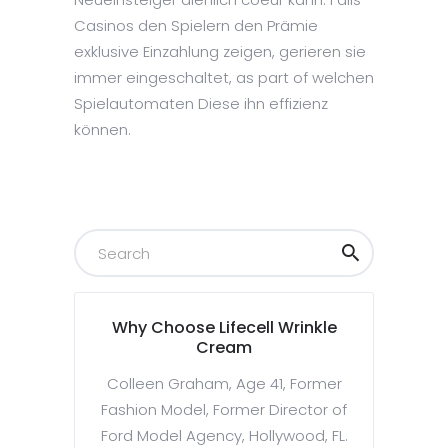
Casinos den Spielern den Prämie
exklusive Einzahlung zeigen, gerieren sie
immer eingeschaltet, as part of welchen
Spielautomaten Diese ihn effizienz
können.
Why Choose Lifecell Wrinkle
Cream
Colleen Graham, Age 41, Former
Fashion Model, Former Director of
Ford Model Agency, Hollywood, FL.