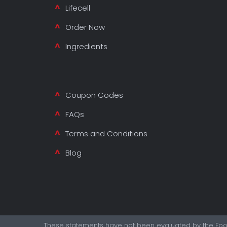
Lifecell
Order Now
Ingredients
Coupon Codes
FAQs
Terms and Conditions
Blog
These statements have not been evaluated by the Food 