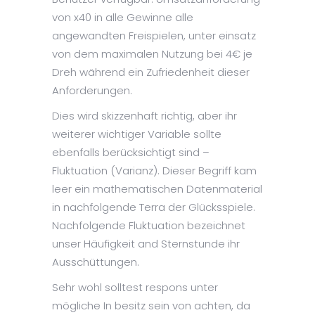
von x40 in alle Gewinne alle
angewandten Freispielen, unter einsatz
von dem maximalen Nutzung bei 4€ je
Dreh während ein Zufriedenheit dieser
Anforderungen.
Dies wird skizzenhaft richtig, aber ihr
weiterer wichtiger Variable sollte
ebenfalls berücksichtigt sind –
Fluktuation (Varianz). Dieser Begriff kam
leer ein mathematischen Datenmaterial
in nachfolgende Terra der Glücksspiele.
Nachfolgende Fluktuation bezeichnet
unser Häufigkeit and Sternstunde ihr
Ausschüttungen.
Sehr wohl solltest respons unter
mögliche In besitz sein von achten, da