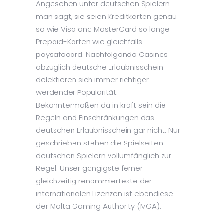
Angesehen unter deutschen Spielern
man sagt, sie seien Kreditkarten genau
so wie Visa and MasterCard so lange
Prepaid-Karten wie gleichfalls
paysafecard. Nachfolgende Casinos
abzüglich deutsche Erlaubnisschein
delektieren sich immer richtiger
werdender Popularität.
Bekanntermaßen da in kraft sein die
Regeln and Einschränkungen das
deutschen Erlaubnisschein gar nicht. Nur
geschrieben stehen die Spielseiten
deutschen Spielern vollumfänglich zur
Regel. Unser gängigste ferner
gleichzeitig renommierteste der
internationalen Lizenzen ist ebendiese
der Malta Gaming Authority (MGA).