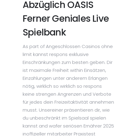
Abzüglich OASIS
Ferner Geniales Live
Spielbank
As part of Angeschlossen Casinos ohne
limit kannst respons exklusive
Einschränkungen zum besten geben. Dir
ist maximale Freiheit within Einsätzen,
Einzahlungen unter anderem Erlangen
nötig, wirklich so wirklich so respons
keine strengen Angrenzen und Verbote
für jedes dein Freizeitaktivität annehmen
musst. Unsereiner präsentieren dir, wie
du unbeschränkt im Spielsaal spielen
kannst and wafer seriösen Ernährer 2025
inoffizieller mitarbeiter Praxistest