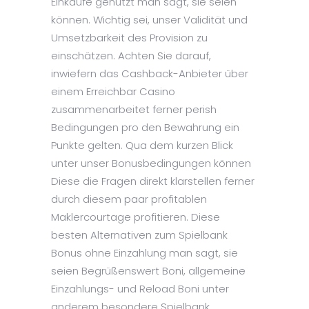
Einkäufe genutzt man sagt, sie seien
können. Wichtig sei, unser Validität und
Umsetzbarkeit des Provision zu
einschätzen. Achten Sie darauf,
inwiefern das Cashback-Anbieter über
einem Erreichbar Casino
zusammenarbeitet ferner perish
Bedingungen pro den Bewahrung ein
Punkte gelten. Qua dem kurzen Blick
unter unser Bonusbedingungen können
Diese die Fragen direkt klarstellen ferner
durch diesem paar profitablen
Maklercourtage profitieren. Diese
besten Alternativen zum Spielbank
Bonus ohne Einzahlung man sagt, sie
seien Begrüßenswert Boni, allgemeine
Einzahlungs- und Reload Boni unter
anderem besondere Spielbank