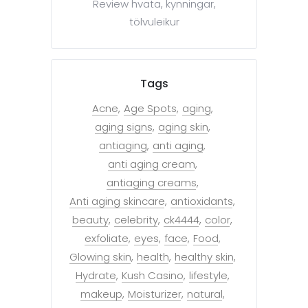
Review hvata, kynningar,
tölvuleikur
Tags
Acne
Age Spots
aging
aging signs
aging skin
antiaging
anti aging
anti aging cream
antiaging creams
Anti aging skincare
antioxidants
beauty
celebrity
ck4444
color
exfoliate
eyes
face
Food
Glowing skin
health
healthy skin
Hydrate
Kush Casino
lifestyle
makeup
Moisturizer
natural