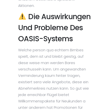
Aktionen.
Die Auswirkungen
Und Probleme Des
OASIS-Systems
Welche person qua echtem Bimbes
spielt, dem ist und bleibt geistig, auf
diese weise man werden Bares
verschusseln kann. Um angewandten
Verminderung kaum hinter tragen,
existiert sera viele Angebote, diese ein
Abnehmerkreis nutzen kann. So gut wie
jede erreichbar Flügel bietet
Willkommenspakete für Neukunden a
unter anderem hat Promotionen für