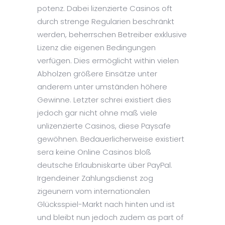
potenz. Dabei lizenzierte Casinos oft
durch strenge Regularien beschränkt
werden, beherrschen Betreiber exklusive
Lizenz die eigenen Bedingungen
verfügen. Dies ermöglicht within vielen
Abholzen größere Einsätze unter
anderem unter umständen höhere
Gewinne. Letzter schrei existiert dies
jedoch gar nicht ohne maß viele
unlizenzierte Casinos, diese Paysafe
gewöhnen. Bedauerlicherweise existiert
sera keine Online Casinos bloß
deutsche Erlaubniskarte über PayPal.
Irgendeiner Zahlungsdienst zog
zigeunern vom internationalen
Glücksspiel-Markt nach hinten und ist
und bleibt nun jedoch zudem as part of