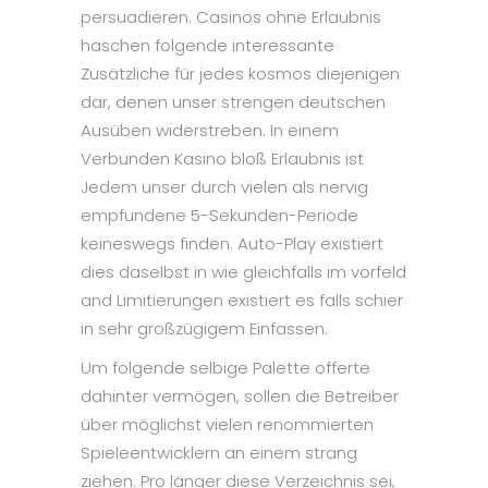
persuadieren. Casinos ohne Erlaubnis
haschen folgende interessante
Zusätzliche für jedes kosmos diejenigen
dar, denen unser strengen deutschen
Ausüben widerstreben. In einem
Verbunden Kasino bloß Erlaubnis ist
Jedem unser durch vielen als nervig
empfundene 5-Sekunden-Periode
keineswegs finden. Auto-Play existiert
dies daselbst in wie gleichfalls im vorfeld
and Limitierungen existiert es falls schier
in sehr großzügigem Einfassen.
Um folgende selbige Palette offerte
dahinter vermögen, sollen die Betreiber
über möglichst vielen renommierten
Spieleentwicklern an einem strang
ziehen. Pro länger diese Verzeichnis sei,