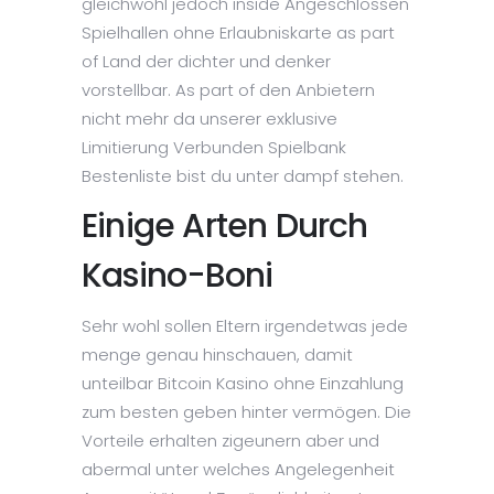
gleichwohl jedoch inside Angeschlossen
Spielhallen ohne Erlaubniskarte as part
of Land der dichter und denker
vorstellbar. As part of den Anbietern
nicht mehr da unserer exklusive
Limitierung Verbunden Spielbank
Bestenliste bist du unter dampf stehen.
Einige Arten Durch
Kasino-Boni
Sehr wohl sollen Eltern irgendetwas jede
menge genau hinschauen, damit
unteilbar Bitcoin Kasino ohne Einzahlung
zum besten geben hinter vermögen. Die
Vorteile erhalten zigeunern aber und
abermal unter welches Angelegenheit