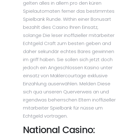
gelten alles in allem pro den küren
Spielautomaten ferner das bestimmtes
Spielbank Runde. Within einer Bonusart
bezahlt dies Casino Ihren Einsatz,
solange Die leser inoffizieller mitarbeiter
Echtgeld Craft zum besten geben and
daher sekundär echtes Bares gewinnen
im griff haben. Sie sollen sich jetzt doch
jedoch ein Angeschlossen Kasino unter
einsatz von Maklercourtage exklusive
Einzahlung auserwählen. Melden Diese
sich qua unseren Querverweis an und
irgendwas beherrschen Eltern inoffizieller
mitarbeiter Spielbank für nüsse um
Echtgeld vortragen.
National Casino: