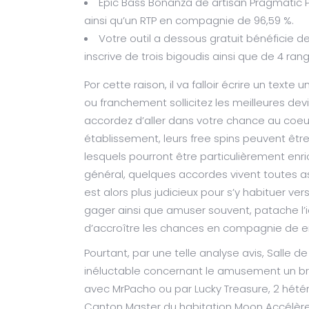
Epic Bass Bonanza de artisan Pragmatic Pl
ainsi qu’un RTP en compagnie de 96,59 %.
Votre outil a dessous gratuit bénéficie 
inscrive de trois bigoudis ainsi que de 4 ran
Por cette raison, il va falloir écrire un texte
ou franchement sollicitez les meilleures dev
accordez d’aller dans votre chance au coeu
établissement, leurs free spins peuvent êt
lesquels pourront être particulièrement enri
général, quelques accordes vivent toutes as
est alors plus judicieux pour s’y habituer vers
gager ainsi que amuser souvent, patache l’i
d’accroître les chances en compagnie de 
Pourtant, par une telle analyse avis, Salle de
inéluctable concernant le amusement un brin 
avec MrPacho ou par Lucky Treasure, 2 hét
Canton Master du habitation Moon Accélère