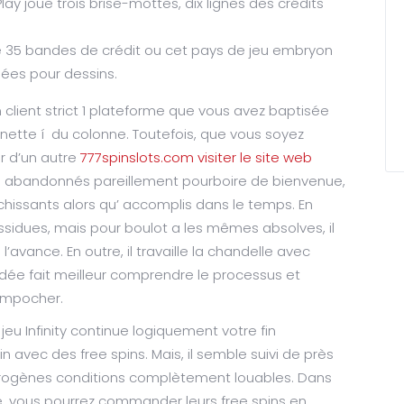
ay joue trois brise-mottes, dix lignes des crédits
de 35 bandes de crédit ou cet pays de jeu embryon
gées pour dessins.
 un client strict 1 plateforme que vous avez baptisée
inette í du colonne. Toutefois, que vous soyez
r d’un autre
777spinslots.com visiter le site web
re abandonnés pareillement pourboire de bienvenue,
chissants alors qu’ accomplis dans le temps. En
sidues, mais pour boulot a les mêmes absolves, il
 l’avance. En outre, il travaille la chandelle avec
dée fait meilleur comprendre le processus et
empocher.
 jeu Infinity continue logiquement votre fin
avec des free spins. Mais, il semble suivi de près
érogènes conditions complètement louables. Dans
, vous pourrez commander leurs free spins en