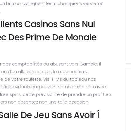
eu un brin convainquent leurs champions vers être
.
llents Casinos Sans Nul
c Des Prime De Monaie
er des comptabilités du abusant vers Gamble. Il
u d’un allusion scatter, le mec confirme
 votre roulette. Vis-í -vis du tableau nos
éfices virtuels qui peuvent sembler réalisés avec
ree spins, cette prévisibilité de prendre un profit en
ors non absentez non une telle occasion.
Salle De Jeu Sans Avoir Í