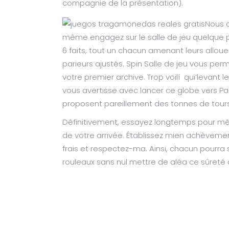
compagnie de la présentation).
Nous o
même engagez sur le salle de jeu quelque 
6 faits, tout un chacun amenant leurs alloue
parieurs ajustés. Spin Salle de jeu vous per
votre premier archive. Trop voilí qui’levant 
vous avertisse avec lancer ce globe vers Pac
proposent pareillement des tonnes de tour
Définitivement, essayez longtemps pour mét
de votre arrivée. Établissez mien achèvem
frais et respectez-ma. Ainsi, chacun pourra 
rouleaux sans nul mettre de aléa ce sûreté 