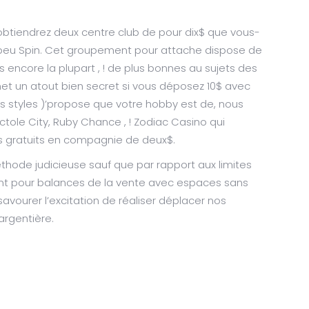
btiendrez deux centre club de pour dix$ que vous-
peu Spin. Cet groupement pour attache dispose de
s encore la plupart , ! de plus bonnes au sujets des
met un atout bien secret si vous déposez 10$ avec
les styles )’propose que votre hobby est de, nous
tole City, Ruby Chance , ! Zodiac Casino qui
s gratuits en compagnie de deux$.
hode judicieuse sauf que par rapport aux limites
ent pour balances de la vente avec espaces sans
savourer l’excitation de réaliser déplacer nos
argentière.