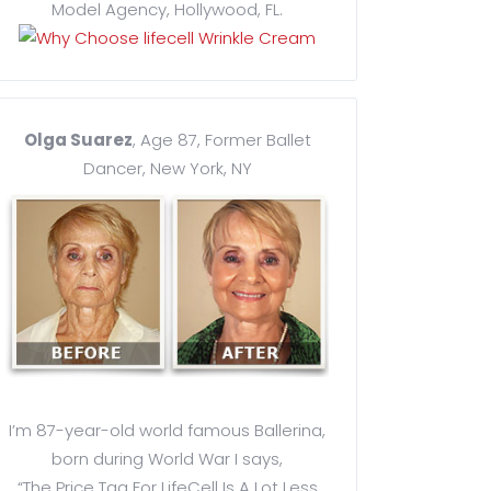
Model Agency, Hollywood, FL.
Olga Suarez
, Age 87, Former Ballet
Dancer, New York, NY
I’m 87-year-old world famous Ballerina,
born during World War I says,
“The Price Tag For LifeCell Is A Lot Less