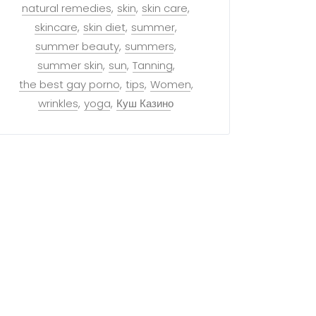
natural remedies
skin
skin care
skincare
skin diet
summer
summer beauty
summers
summer skin
sun
Tanning
the best gay porno
tips
Women
wrinkles
yoga
Куш Казино