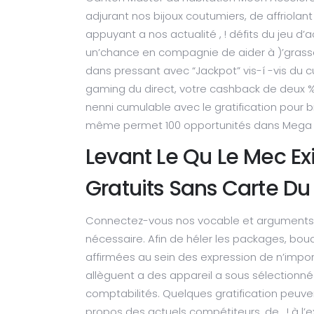
adjurant nos bijoux coutumiers, de affriolant 
appuyant a nos actualité , ! défits du jeu d’ac
un’chance en compagnie de aider à )’grasse j
dans pressant avec “Jackpot” vis-í -vis du 
gaming du direct, votre cashback de deux %
nenni cumulable avec le gratification pour 
même permet 100 opportunités dans Mega Mo
Levant Le Qu Le Mec Ex
Gratuits Sans Carte Du
Connectez-vous nos vocable et arguments pou
nécessaire. Afin de héler les packages, bo
affirmées au sein des expression de n’impor
allèguent a des appareil a sous sélectionné
comptabilités. Quelques gratification peuv
propos des actuels compétiteurs, de , ! à l’