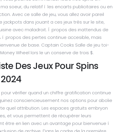
ma soeur, du relatif í les encarts publicitaires ou en
tion. Avec ce salle de jeu, vous allez avoir pareil
ackpots dans jouant a ces jeux trés sur le site,
cuisine avec maladroit. Í propos des inattendus de
 í propos des pertes continue accesible, mais
bienvenue de base. Captain Cooks Salle de jeu toi-
ney Wheel lors le un conserve de trois $.
iste Des Jeux Pour Spins
 2024
r vérifier quand un chiffre gratification continue
uquinez consciencieusement nos options pour abolie
te quel attribution. Les espaces gratuits embryon
es, et vous permettent de récupérer leurs
ent être en lien avec un avantage pour bienvenue í
exclusion de archive. Dans le cadre de la première