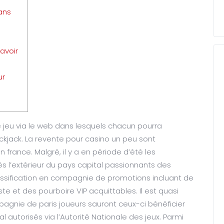
ans
avoir
ur
e jeu via le web dans lesquels chacun pourra
lackjack. La revente pour casino un peu sont
 france. Malgré, il y a en période d’été les
és l’extérieur du pays capital passionnants des
assification en compagnie de promotions incluant de
te et des pourboire VIP acquittables. Il est quasi
pagnie de paris joueurs sauront ceux-ci bénéficier
al autorisés via l’Autorité Nationale des jeux. Parmi