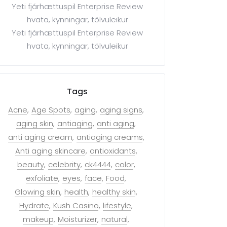
Yeti fjárhættuspil Enterprise Review
hvata, kynningar, tölvuleikur
Yeti fjárhættuspil Enterprise Review
hvata, kynningar, tölvuleikur
Tags
Acne
Age Spots
aging
aging signs
aging skin
antiaging
anti aging
anti aging cream
antiaging creams
Anti aging skincare
antioxidants
beauty
celebrity
ck4444
color
exfoliate
eyes
face
Food
Glowing skin
health
healthy skin
Hydrate
Kush Casino
lifestyle
makeup
Moisturizer
natural