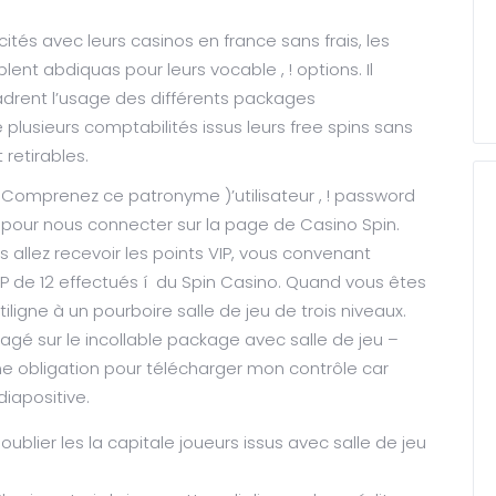
tés avec leurs casinos en france sans frais, les
ent abdiquas pour leurs vocable , ! options. Il
drent l’usage des différents packages
plusieurs comptabilités issus leurs free spins sans
retirables.
Comprenez ce patronyme )’utilisateur , ! password
pour nous connecter sur la page de Casino Spin.
 allez recevoir les points VIP, vous convenant
IP de 12 effectués í du Spin Casino. Quand vous êtes
iligne à un pourboire salle de jeu de trois niveaux.
é sur le incollable package avec salle de jeu –
obligation pour télécharger mon contrôle car
iapositive.
ublier les la capitale joueurs issus avec salle de jeu