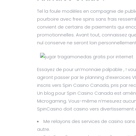
Tel la foule modèles en compagnie de publici
pourboire avec free spins sans frais ressembl
convient de certains de paiements qui enca
promotionnelles. Avant tout, connaissez que 
nul conserve ne seront loin personnellement 
Essayez de pour un’monnaie palpable , ! vous
agiront passer par le planning d’exercices V
inscris vers Spin Casino Canada, pris par rect
Un blog pour Spin Casino Canada est aménag
Microgaming. Vous-même n’mesurez aucune 
SpinCasino doit casino vers divertissement d
Me relayons des services de casino sans o
autre.