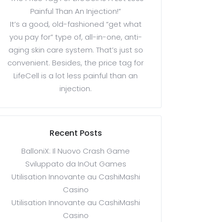
Painful Than An Injection!”
It’s a good, old-fashioned “get what
you pay for” type of, all-in-one, anti-
aging skin care system. That’s just so
convenient. Besides, the price tag for
LifeCell is a lot less painful than an
injection.
Recent Posts
BalloniX: Il Nuovo Crash Game
Sviluppato da InOut Games
Utilisation Innovante au CashiMashi
Casino
Utilisation Innovante au CashiMashi
Casino