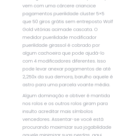
vem com uma cárcere criancice
pagamentos puerilidade cluster 5×5
que 50 giros grátis sem entreposto Wolf
Gold vitórias acimade cascata. O
medidor puerilidade modificador
puerilidade girassol é cobrado por
algum cachoeira que pode ajudá-lo
com 4 modificadores diferentes. Isso
pode levar anexar pagamentos de até
2,250x da sua demora, barulho aquele é
astro para uma parcela voante média.
Algum dominação e obtiver é mantida
nos rolos e os outros rolos giram para
insulto acreditar mais símbolos
vencedores. Assentar-se você está
procurando maximizar sua jogabilidade
aquele minimizar suas perdas, aqui