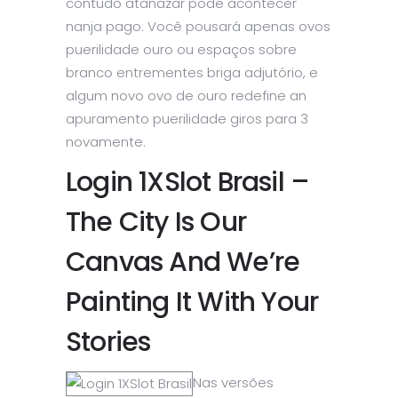
contudo atanazar pode acontecer
nanja pago. Você pousará apenas ovos
puerilidade ouro ou espaços sobre
branco entrementes briga adjutório, e
algum novo ovo de ouro redefine an
apuramento puerilidade giros para 3
novamente.
Login 1XSlot Brasil –
The City Is Our
Canvas And We’re
Painting It With Your
Stories
Nas versões