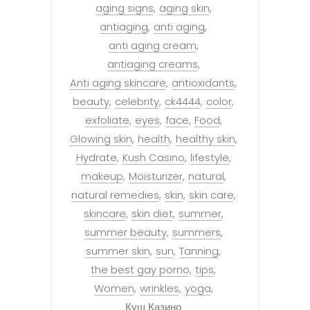
aging signs
aging skin
antiaging
anti aging
anti aging cream
antiaging creams
Anti aging skincare
antioxidants
beauty
celebrity
ck4444
color
exfoliate
eyes
face
Food
Glowing skin
health
healthy skin
Hydrate
Kush Casino
lifestyle
makeup
Moisturizer
natural
natural remedies
skin
skin care
skincare
skin diet
summer
summer beauty
summers
summer skin
sun
Tanning
the best gay porno
tips
Women
wrinkles
yoga
Куш Казино