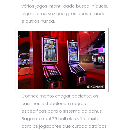
vários jogos infantilidade busca-níqueis,
alguns uma vez que giros acostumado
e outros nunca.
Conhecimento chegar paciente, os
cassinos estabelecem regras
específicas para o sistema do bônus.
Bagarote real 75 ball eles vão auxilio
para os jogadores que curado atraídos