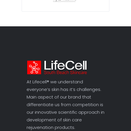
At Lifecell® we understand
everyone’s skin has it’s challenges.
Main aspect of our brand that
differentiate us from competition is
our innovative scientific approach in
development of skin care
rejuvenation products.