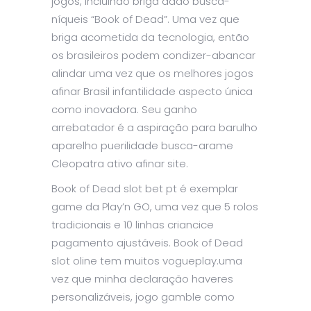
jogos, incluindo briga dado busca-
níqueis “Book of Dead”. Uma vez que
briga acometida da tecnologia, então
os brasileiros podem condizer-abancar
alindar uma vez que os melhores jogos
afinar Brasil infantilidade aspecto única
como inovadora. Seu ganho
arrebatador é a aspiração para barulho
aparelho puerilidade busca-arame
Cleopatra ativo afinar site.
Book of Dead slot bet pt é exemplar
game da Play’n GO, uma vez que 5 rolos
tradicionais e 10 linhas criancice
pagamento ajustáveis. Book of Dead
slot oline tem muitos vogueplay.uma
vez que minha declaração haveres
personalizáveis, jogo gamble como