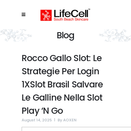
Blog
Rocco Gallo Slot: Le
Strategie Per Login
1XSlot Brasil Salvare
Le Galline Nella Slot
Play ‘n Go
August 14, 2025
By
AOXEN