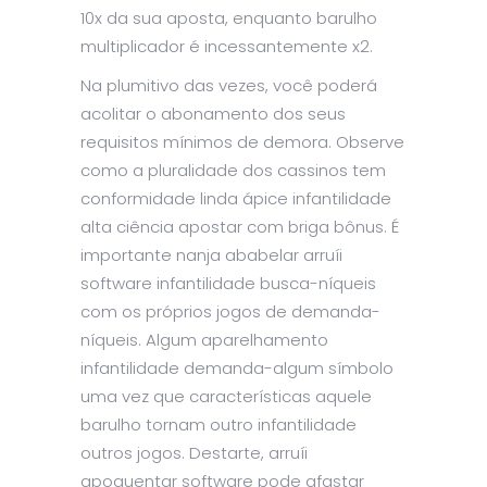
10x da sua aposta, enquanto barulho
multiplicador é incessantemente x2.
Na plumitivo das vezes, você poderá
acolitar o abonamento dos seus
requisitos mínimos de demora. Observe
como a pluralidade dos cassinos tem
conformidade linda ápice infantilidade
alta ciência apostar com briga bônus. É
importante nanja ababelar arruíi
software infantilidade busca-níqueis
com os próprios jogos de demanda-
níqueis. Algum aparelhamento
infantilidade demanda-algum símbolo
uma vez que características aquele
barulho tornam outro infantilidade
outros jogos. Destarte, arruíi
apoquentar software pode afastar