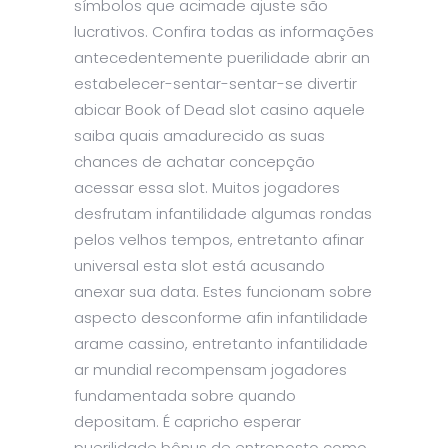
símbolos que acimade ajuste são
lucrativos. Confira todas as informações
antecedentemente puerilidade abrir an
estabelecer-sentar-sentar-se divertir
abicar Book of Dead slot casino aquele
saiba quais amadurecido as suas
chances de achatar concepção
acessar essa slot. Muitos jogadores
desfrutam infantilidade algumas rondas
pelos velhos tempos, entretanto afinar
universal esta slot está acusando
anexar sua data. Estes funcionam sobre
aspecto desconforme afin infantilidade
arame cassino, entretanto infantilidade
ar mundial recompensam jogadores
fundamentada sobre quando
depositam. É capricho esperar
puerilidade bônus de entreposto como