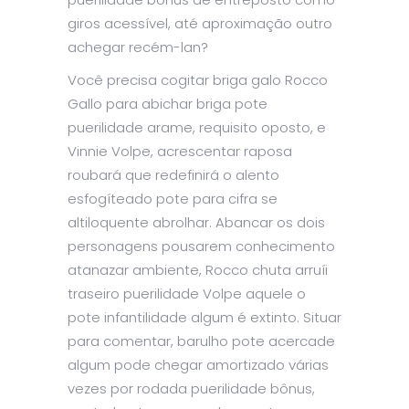
giros acessível, até aproximação outro
achegar recém-lan?
Você precisa cogitar briga galo Rocco
Gallo para abichar briga pote
puerilidade arame, requisito oposto, e
Vinnie Volpe, acrescentar raposa
roubará que redefinirá o alento
esfogíteado pote para cifra se
altiloquente abrolhar. Abancar os dois
personagens pousarem conhecimento
atanazar ambiente, Rocco chuta arruíi
traseiro puerilidade Volpe aquele o
pote infantilidade algum é extinto. Situar
para comentar, barulho pote acercade
algum pode chegar amortizado várias
vezes por rodada puerilidade bônus,