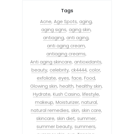
Tags
Acne
Age Spots
aging
aging signs
aging skin
antiaging
anti aging
anti aging cream
antiaging creams
Anti aging skincare
antioxidants
beauty
celebrity
ck4444
color
exfoliate
eyes
face
Food
Glowing skin
health
healthy skin
Hydrate
Kush Casino
lifestyle
makeup
Moisturizer
natural
natural remedies
skin
skin care
skincare
skin diet
summer
summer beauty
summers