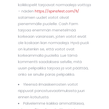
kolikkopelit tarjoavat normaaleja voittoja
– näiden
https://spinsfest.com/fi/
satamien uudet voitot olivat
pienemmälle puolelle. Cash Farm
tarjoaa enemmän menetelmää
korkeaan varianssiin, joten voitot eivät
ole koskaan liian normaaleja. Hyvä puoli
on kuitenkin se, että voitot ovat
korkeammalla puolella. Lue tämä
kommentti saadaksesi selville, mitä
uusin pelipaikka tarjoaa ja voit päättää,
onko se sinulle paras pelipaikka.
Yleensä ilmaiskierrosten voitot
riippuvat panostusvaatimuksista juuri
ennen kotiutusta.
Palvelemme kaikkia ammattilaisia,