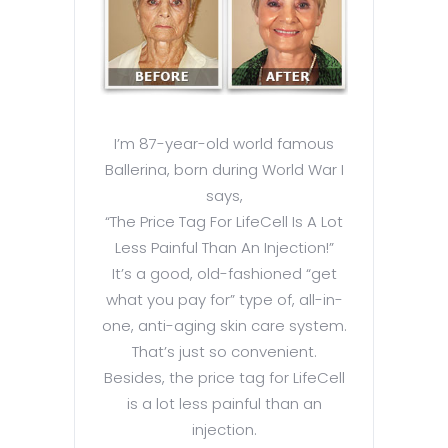
I’m 87-year-old world famous
Ballerina, born during World War I
says,
“The Price Tag For LifeCell Is A Lot
Less Painful Than An Injection!”
It’s a good, old-fashioned “get
what you pay for” type of, all-in-
one, anti-aging skin care system.
That’s just so convenient.
Besides, the price tag for LifeCell
is a lot less painful than an
injection.