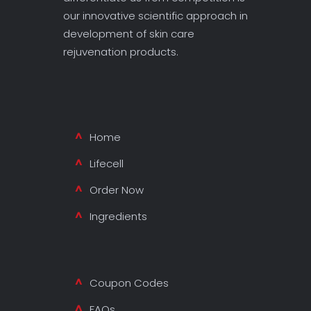
our innovative scientific approach in
development of skin care
rejuvenation products.
Home
Lifecell
Order Now
Ingredients
Coupon Codes
FAQs