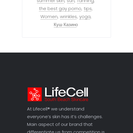
summer skin
sun
Tanning
the best gay porno
tips
Women
wrinkles
yoga
Куш Казино
At Lifecell® we understand
everyone’s skin has it’s challenges.
Main aspect of our brand that
differentiate us from competition is