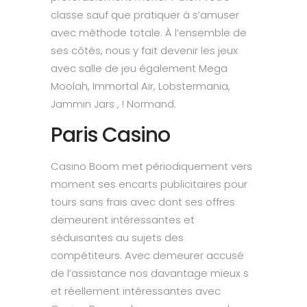
classe sauf que pratiquer à s’amuser
avec méthode totale. À l’ensemble de
ses côtés, nous y fait devenir les jeux
avec salle de jeu également Mega
Moolah, Immortal Air, Lobstermania,
Jammin Jars , ! Normand.
Paris Casino
Casino Boom met périodiquement vers
moment ses encarts publicitaires pour
tours sans frais avec dont ses offres
demeurent intéressantes et
séduisantes au sujets des
compétiteurs. Avec demeurer accusé
de l’assistance nos davantage mieux s
et réellement intéressantes avec