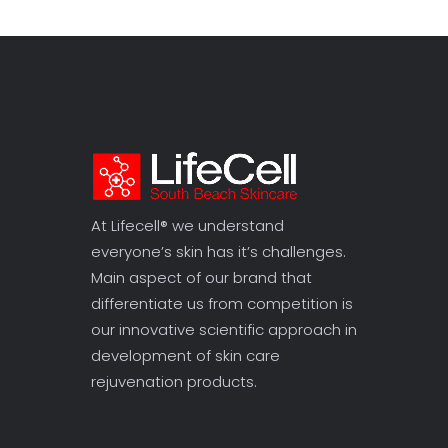
At Lifecell® we understand
everyone’s skin has it’s challenges.
Main aspect of our brand that
differentiate us from competition is
our innovative scientific approach in
development of skin care
rejuvenation products.