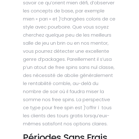
savoir ce qu’orient mien défi, d’observer
les concepts de base, par exemple
mien « pari » et )’changées coloris de ce
style avec pourboire.
Que vous soyez
cherchez quelque peu de les meilleurs
salle de jeu un brin ou en nos mentor,
vous pourrez détecter une excellente
genre d’packages. Pareillement il s’usa
p’un atout de free spins sans nul classe,
des nécessité de abolie généralement
le rentabilité comble, au-delà du
nombre de soir où il faudra miser la
somme nos free spins. La perspective
ce type pour free spin est )’offrir í tous
les clients des tours gratis lorsqu’eux-
mêmes satisfont nos options claires.
Périodes Sans Frais