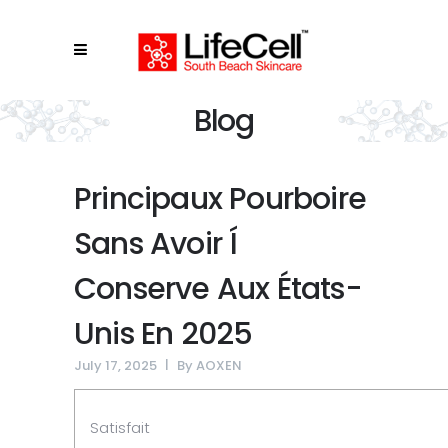
Blog
Principaux Pourboire
Sans Avoir Í
Conserve Aux États-
Unis En 2025
July 17, 2025
By
AOXEN
Satisfait