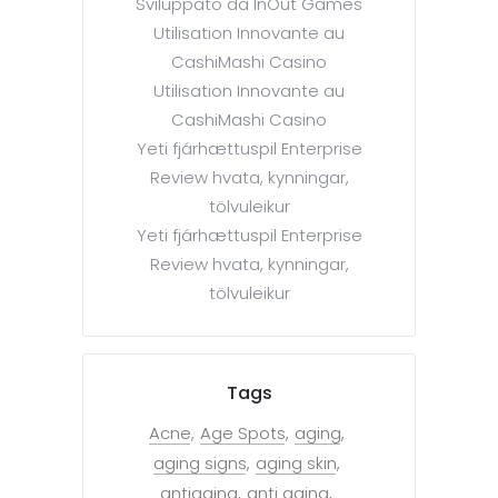
Sviluppato da InOut Games
Utilisation Innovante au
CashiMashi Casino
Utilisation Innovante au
CashiMashi Casino
Yeti fjárhættuspil Enterprise
Review hvata, kynningar,
tölvuleikur
Yeti fjárhættuspil Enterprise
Review hvata, kynningar,
tölvuleikur
Tags
Acne
Age Spots
aging
aging signs
aging skin
antiaging
anti aging