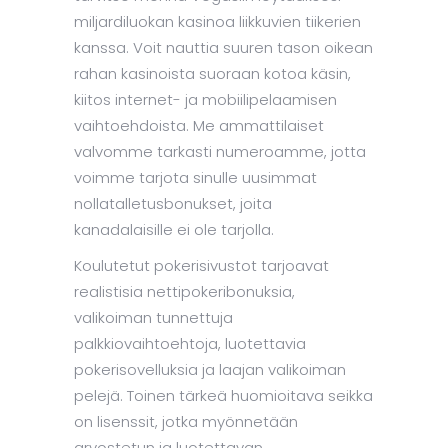
miljardiluokan kasinoa liikkuvien tiikerien
kanssa. Voit nauttia suuren tason oikean
rahan kasinoista suoraan kotoa käsin,
kiitos internet- ja mobiilipelaamisen
vaihtoehdoista. Me ammattilaiset
valvomme tarkasti numeroamme, jotta
voimme tarjota sinulle uusimmat
nollatalletusbonukset, joita
kanadalaisille ei ole tarjolla.
Koulutetut pokerisivustot tarjoavat
realistisia nettipokeribonuksia,
valikoiman tunnettuja
palkkiovaihtoehtoja, luotettavia
pokerisovelluksia ja laajan valikoiman
pelejä. Toinen tärkeä huomioitava seikka
on lisenssit, jotka myönnetään
arvostetun ja luotettavan