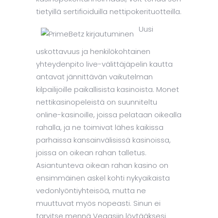
tietyillä sertifioiduilla nettipokerituotteilla.
Uusi
uskottavuus ja henkilökohtainen
yhteydenpito live-välittäjäpelin kautta
antavat jännittävän vaikutelman
kilpailijoille paikallisista kasinoista. Monet
nettikasinopeleistä on suunniteltu
online-kasinoille, joissa pelataan oikealla
rahalla, ja ne toimivat lähes kaikissa
parhaissa kansainvälisissä kasinoissa,
joissa on oikean rahan talletus.
Asiantunteva oikean rahan kasino on
ensimmäinen askel kohti nykyaikaista
vedonlyöntiyhteisöä, mutta ne
muuttuvat myös nopeasti. Sinun ei
tarvitse mennä Vegasiin löytääksesi