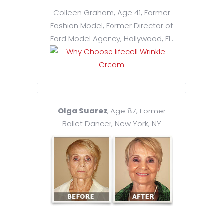
Colleen Graham, Age 41, Former
Fashion Model, Former Director of
Ford Model Agency, Hollywood, FL.
Olga Suarez
, Age 87, Former
Ballet Dancer, New York, NY