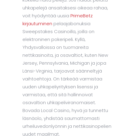
uhkapelejä ansaitaksesi oikeaa rahaa,
voit hyödyntää uusia
PrimeBetz
kirjautuminen
pelaajabonuksia
Sweepstakes Casinoilla, joilla on
elektroninen pokeripeli. Kyllä,
Yhdysvalloissa on tuomareita
nettikasinoita, ja osavaltiot, kuten New
Jersey, Pennsylvania, Michigan ja jopa
Länsi-Virginia, tarjoavat säänneltyjä
vaihtoehtoja. On tärkeää varmistaa
uuden uhkapeliyrityksen lisenssi ja
varmistaa, että sitä hallinnoivat
osavaltion uhkapeliviranomaiset.
Bovada Local Casino, hyvä ja tunnettu
läsnäolo, yhdistää saumattomasti
urheiluvedonlyönnin ja nettikasinopelien
uudet maailmat.