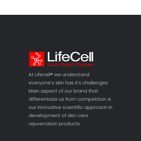
At Lifecell® we understand
everyone’s skin has it’s challenges.
Main aspect of our brand that
differentiate us from competition is
our innovative scientific approach in
development of skin care
rejuvenation products.