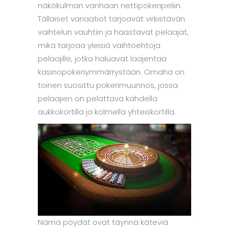
näkökulman vanhaan nettipokeripeliin.
Tällaiset variaatiot tarjoavat virkistävän
vaihtelun vauhtiin ja haastavat pelaajat,
mikä tarjoaa yleisiä vaihtoehtoja
pelaajille, jotka haluavat laajentaa
kasinopokeriymmärrystään. Omaha on
toinen suosittu pokerimuunnos, jossa
pelaajien on pelattava kahdella
aukkokortilla ja kolmella yhteiskortilla.
Nämä pöydät ovat täynnä käteviä