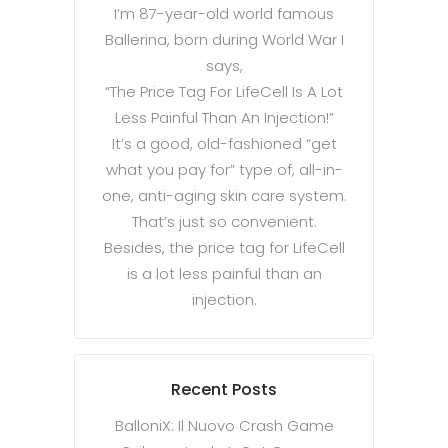
I’m 87-year-old world famous
Ballerina, born during World War I
says,
“The Price Tag For LifeCell Is A Lot
Less Painful Than An Injection!”
It’s a good, old-fashioned “get
what you pay for” type of, all-in-
one, anti-aging skin care system.
That’s just so convenient.
Besides, the price tag for LifeCell
is a lot less painful than an
injection.
Recent Posts
BalloniX: Il Nuovo Crash Game