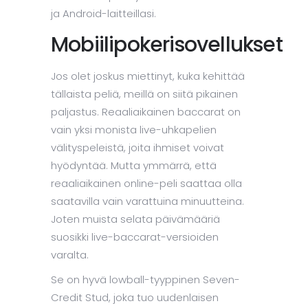
ja Android-laitteillasi.
Mobiilipokerisovellukset
Jos olet joskus miettinyt, kuka kehittää
tällaista peliä, meillä on siitä pikainen
paljastus. Reaaliaikainen baccarat on
vain yksi monista live-uhkapelien
välityspeleistä, joita ihmiset voivat
hyödyntää. Mutta ymmärrä, että
reaaliaikainen online-peli saattaa olla
saatavilla vain varattuina minuutteina.
Joten muista selata päivämääriä
suosikki live-baccarat-versioiden
varalta.
Se on hyvä lowball-tyyppinen Seven-
Credit Stud, joka tuo uudenlaisen