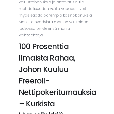
valuuttabonuksia ja antavat sinulle
mahdollisuuden valita vapaasti; voit
myös saada parempia kasinobonuksia!
Monista hyödyistä monien väitteiden
joukossa on yleensä monia
vaihtoehtoja.
100 Prosenttia
Ilmaista Rahaa,
Johon Kuuluu
Freeroll-
Nettipokeriturnauksia
– Kurkista