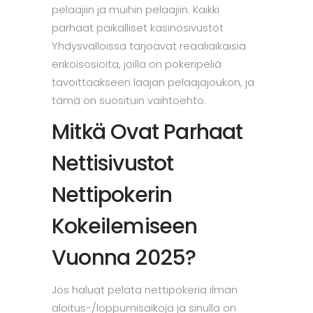
pelaajiin ja muihin pelaajiin. Kaikki
parhaat paikalliset kasinosivustot
Yhdysvalloissa tarjoavat reaaliaikaisia ​​
erikoisosioita, joilla on pokeripeliä
tavoittaakseen laajan pelaajajoukon, ja
tämä on suosituin vaihtoehto.
Mitkä Ovat Parhaat
Nettisivustot
Nettipokerin
Kokeilemiseen
Vuonna 2025?
Jos haluat pelata nettipokeria ilman
aloitus-/loppumisaikoja ja sinulla on