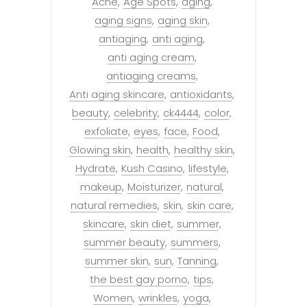
Acne
Age Spots
aging
aging signs
aging skin
antiaging
anti aging
anti aging cream
antiaging creams
Anti aging skincare
antioxidants
beauty
celebrity
ck4444
color
exfoliate
eyes
face
Food
Glowing skin
health
healthy skin
Hydrate
Kush Casino
lifestyle
makeup
Moisturizer
natural
natural remedies
skin
skin care
skincare
skin diet
summer
summer beauty
summers
summer skin
sun
Tanning
the best gay porno
tips
Women
wrinkles
yoga