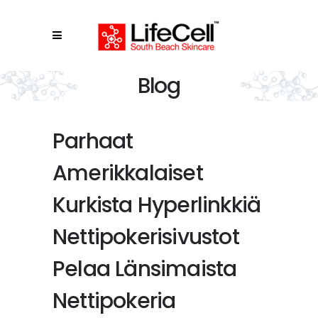
Blog
Parhaat
Amerikkalaiset
Kurkista Hyperlinkkiä
Nettipokerisivustot
Pelaa Länsimaista
Nettipokeria