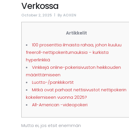
Verkossa
October 2, 2025
By
AOXEN
Artikkelit
100 prosenttia ilmaista rahaa, johon kuuluu
freeroll-nettipokeriturnauksia – kurkista
hyperlinkkiä
Vinkkejä online-pokerisivuston heikkouden
määrittämiseen
Luotto-/pankkikortit
Mitkä ovat parhaat nettisivustot nettipokerin
kokeilemiseen vuonna 2025?
All-American -videopokeri
Mutta ei, jos etsit enemmän