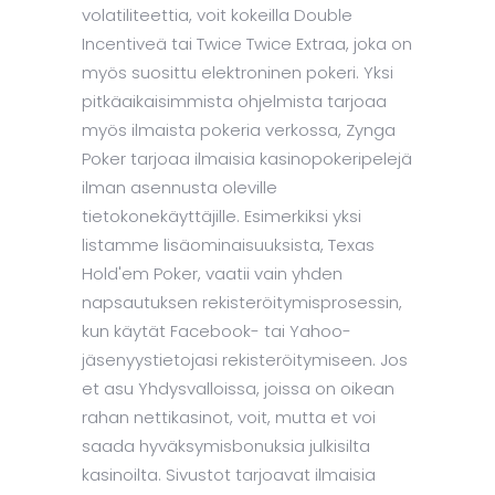
volatiliteettia, voit kokeilla Double
Incentiveä tai Twice Twice Extraa, joka on
myös suosittu elektroninen pokeri. Yksi
pitkäaikaisimmista ohjelmista tarjoaa
myös ilmaista pokeria verkossa, Zynga
Poker tarjoaa ilmaisia ​​kasinopokeripelejä
ilman asennusta oleville
tietokonekäyttäjille.
Esimerkiksi yksi
listamme lisäominaisuuksista, Texas
Hold'em Poker, vaatii vain yhden
napsautuksen rekisteröitymisprosessin,
kun käytät Facebook- tai Yahoo-
jäsenyystietojasi rekisteröitymiseen. Jos
et asu Yhdysvalloissa, joissa on oikean
rahan nettikasinot, voit, mutta et voi
saada hyväksymisbonuksia julkisilta
kasinoilta. Sivustot tarjoavat ilmaisia ​​