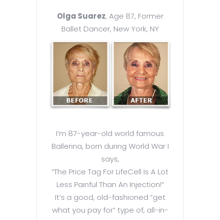
Olga Suarez
, Age 87, Former
Ballet Dancer, New York, NY
I’m 87-year-old world famous
Ballerina, born during World War I
says,
“The Price Tag For LifeCell Is A Lot
Less Painful Than An Injection!”
It’s a good, old-fashioned “get
what you pay for” type of, all-in-