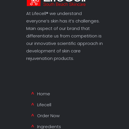
At Lifecell® we understand
everyone’s skin has it’s challenges.
Main aspect of our brand that
differentiate us from competition is
our innovative scientific approach in
development of skin care
rejuvenation products.
Home
Lifecell
Order Now
Ingredients