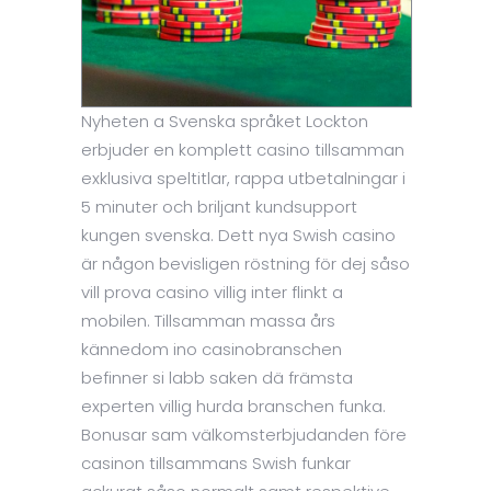
Nyheten a Svenska språket Lockton
erbjuder en komplett casino tillsamman
exklusiva speltitlar, rappa utbetalningar i
5 minuter och briljant kundsupport
kungen svenska. Dett nya Swish casino
är någon bevisligen röstning för dej såso
vill prova casino villig inter flinkt a
mobilen. Tillsamman massa års
kännedom ino casinobranschen
befinner si labb saken dä främsta
experten villig hurda branschen funka.
Bonusar sam välkomsterbjudanden före
casinon tillsammans Swish funkar