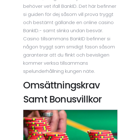
behöver vet ifall BankID. Det här befinner
si guiden för dej såsom vill prova tryggt
och bestämt gällande en online casino
BankID.- samt slinka undan besvär.
Casino tillsammans BankID befinner si
någon tryggt sam smidigt fason såsom
garanterar att du flinkt och bevisligen
kommer verksa tillsammans
spelunderhållning kungen näte.
Omsättningskrav
Samt Bonusvillkor