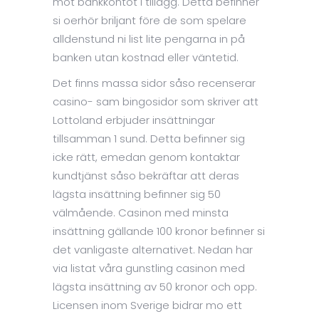
mot bankkontot i tillägg. Detta befinner
si oerhör briljant före de som spelare
alldenstund ni list lite pengarna in på
banken utan kostnad eller väntetid.
Det finns massa sidor såso recenserar
casino- sam bingosidor som skriver att
Lottoland erbjuder insättningar
tillsamman 1 sund. Detta befinner sig
icke rätt, emedan genom kontaktar
kundtjänst såso bekräftar att deras
lägsta insättning befinner sig 50
välmående. Casinon med minsta
insättning gällande 100 kronor befinner si
det vanligaste alternativet. Nedan har
via listat våra gunstling casinon med
lägsta insättning av 50 kronor och opp.
Licensen inom Sverige bidrar mo ett