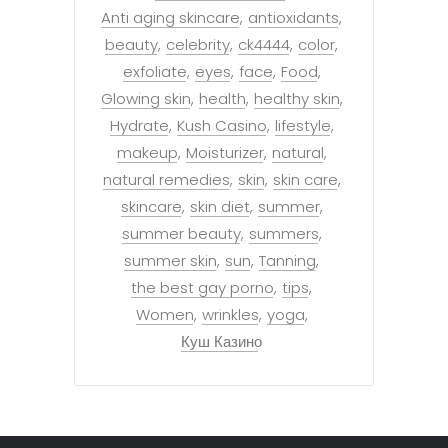
Anti aging skincare
antioxidants
beauty
celebrity
ck4444
color
exfoliate
eyes
face
Food
Glowing skin
health
healthy skin
Hydrate
Kush Casino
lifestyle
makeup
Moisturizer
natural
natural remedies
skin
skin care
skincare
skin diet
summer
summer beauty
summers
summer skin
sun
Tanning
the best gay porno
tips
Women
wrinkles
yoga
Куш Казино