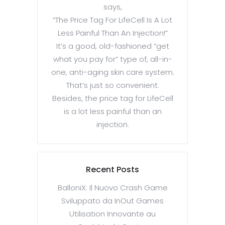
says,
“The Price Tag For LifeCell Is A Lot
Less Painful Than An Injection!”
It’s a good, old-fashioned “get
what you pay for” type of, all-in-
one, anti-aging skin care system.
That’s just so convenient.
Besides, the price tag for LifeCell
is a lot less painful than an
injection.
Recent Posts
BalloniX: Il Nuovo Crash Game
Sviluppato da InOut Games
Utilisation Innovante au