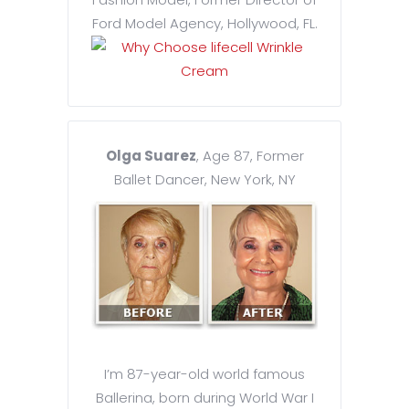
Ford Model Agency, Hollywood, FL.
Olga Suarez
, Age 87, Former
Ballet Dancer, New York, NY
I’m 87-year-old world famous
Ballerina, born during World War I