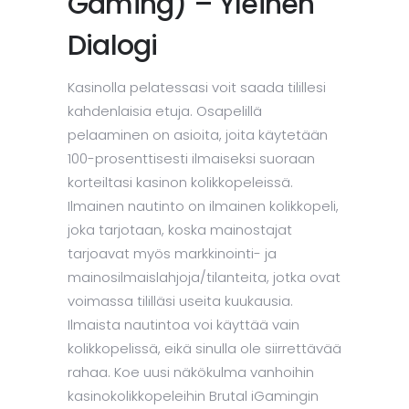
Gaming) – Yleinen
Dialogi
Kasinolla pelatessasi voit saada tilillesi
kahdenlaisia ​​etuja. Osapelillä
pelaaminen on asioita, joita käytetään
100-prosenttisesti ilmaiseksi suoraan
korteiltasi kasinon kolikkopeleissä.
Ilmainen nautinto on ilmainen kolikkopeli,
joka tarjotaan, koska mainostajat
tarjoavat myös markkinointi- ja
mainosilmaislahjoja/tilanteita, jotka ovat
voimassa tililläsi useita kuukausia.
Ilmaista nautintoa voi käyttää vain
kolikkopelissä, eikä sinulla ole siirrettävää
rahaa. Koe uusi näkökulma vanhoihin
kasinokolikkopeleihin Brutal iGamingin