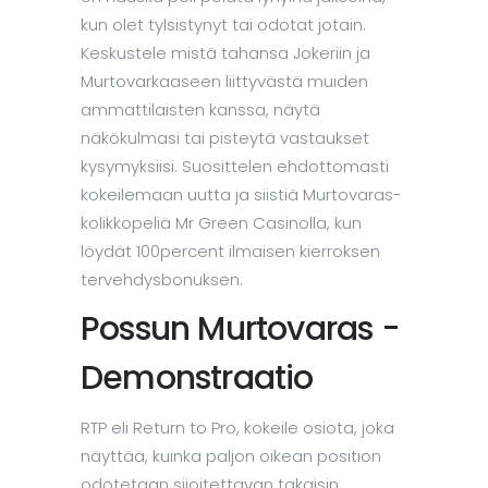
kun olet tylsistynyt tai odotat jotain.
Keskustele mistä tahansa Jokeriin ja
Murtovarkaaseen liittyvästä muiden
ammattilaisten kanssa, näytä
näkökulmasi tai pisteytä vastaukset
kysymyksiisi. Suosittelen ehdottomasti
kokeilemaan uutta ja siistiä Murtovaras-
kolikkopeliä Mr Green Casinolla, kun
löydät 100percent ilmaisen kierroksen
tervehdysbonuksen.
Possun Murtovaras -
Demonstraatio
RTP eli Return to Pro, kokeile osiota, joka
näyttää, kuinka paljon oikean position
odotetaan sijoitettavan takaisin