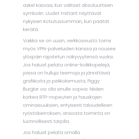
askel kasvaa, kun valitset absoluuttisen
symbolin. Uudet mittarit näyttävät
nykyisen kotiutussumman, kun päätät
kerätä.
Vaikka se on uusin, verkkosivusto toimii
myös VPN-palveluiden kanssa ja nousee
ylöspäin rajoitetun näkyvyytensä vuoksi.
Jos haluat pelata online-kolikkopelejä,
joissa on hulluja teemoja ja jännittäviä
grafiikoita ja pelikokemusta, Piggy
Burglar voi olla sinulle sopiva. Niiden
korkea RTP-nopeuten ja hauskojen
ominaisuuksien, erityisesti taloudellisen
ryöstökierroksen, ansiosta toiminta on
luonnollisesti tarjolla.
Jos haluat pelata omalla