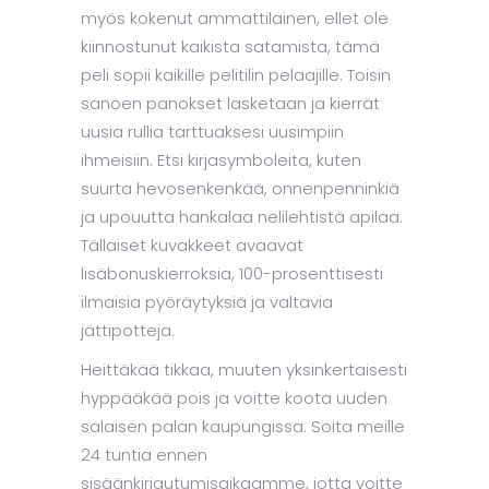
myös kokenut ammattilainen, ellet ole
kiinnostunut kaikista satamista, tämä
peli sopii kaikille pelitilin pelaajille. Toisin
sanoen panokset lasketaan ja kierrät
uusia rullia tarttuaksesi uusimpiin
ihmeisiin. Etsi kirjasymboleita, kuten
suurta hevosenkenkää, onnenpenninkiä
ja upouutta hankalaa nelilehtistä apilaa.
Tällaiset kuvakkeet avaavat
lisäbonuskierroksia, 100-prosenttisesti
ilmaisia ​​pyöräytyksiä ja valtavia
jättipotteja.
Heittäkää tikkaa, muuten yksinkertaisesti
hyppääkää pois ja voitte koota uuden
salaisen palan kaupungissa. Soita meille
24 tuntia ennen
sisäänkirjautumisaikaamme, jotta voitte