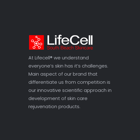
At Lifecell® we understand
everyone’s skin has it’s challenges.
Main aspect of our brand that
differentiate us from competition is
our innovative scientific approach in
development of skin care
rejuvenation products.