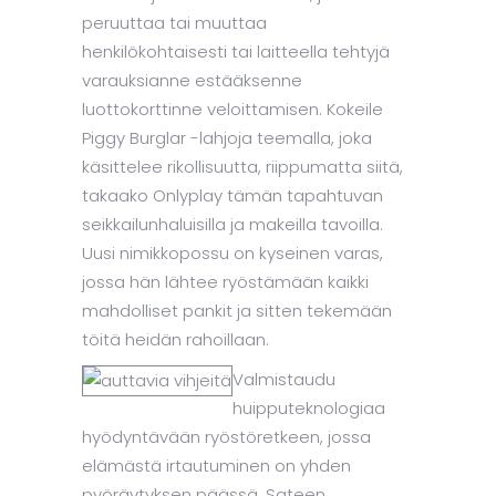
peruuttaa tai muuttaa
henkilökohtaisesti tai laitteella tehtyjä
varauksianne estääksenne
luottokorttinne veloittamisen. Kokeile
Piggy Burglar -lahjoja teemalla, joka
käsittelee rikollisuutta, riippumatta siitä,
takaako Onlyplay tämän tapahtuvan
seikkailunhaluisilla ja makeilla tavoilla.
Uusi nimikkopossu on kyseinen varas,
jossa hän lähtee ryöstämään kaikki
mahdolliset pankit ja sitten tekemään
töitä heidän rahoillaan.
Valmistaudu
huipputeknologiaa
hyödyntävään ryöstöretkeen, jossa
elämästä irtautuminen on yhden
pyöräytyksen päässä. Sateen