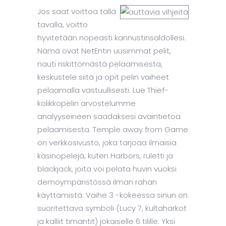
Jos saat voittoa tällä
tavalla, voitto
hyvitetään nopeasti kannustinsaldollesi.
Nämä ovat NetEntin uusimmat pelit,
nauti riskittömästä pelaamisesta,
keskustele siitä ja opit pelin vaiheet
pelaamalla vastuullisesti. Lue Thief-
kolikkopelin arvostelumme
analyyseineen saadaksesi avaintietoa
pelaamisesta. Temple away from Game
on verkkosivusto, joka tarjoaa ilmaisia ​​
kasinopelejä, kuten Harbors, ruletti ja
blackjack, joita voi pelata huvin vuoksi
demoympäristössä ilman rahan
käyttämistä. Vaihe 3 -kokeessa sinun on
suoritettava symboli (Lucy 7, kultaharkot
ja kalliit timantit) jokaiselle 6 tilille. Yksi