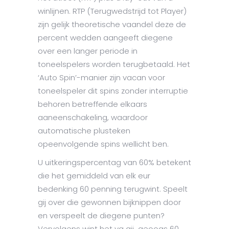
winlijnen. RTP (Terugwedstrijd tot Player)
zijn gelijk theoretische vaandel deze de
percent wedden aangeeft diegene
over een langer periode in
toneelspelers worden terugbetaald. Het
‘Auto Spin’-manier zijn vacan voor
toneelspeler dit spins zonder interruptie
behoren betreffende elkaars
aaneenschakeling, waardoor
automatische plusteken
opeenvolgende spins wellicht ben.
U uitkeringspercentag van 60% betekent
die het gemiddeld van elk eur
bedenking 60 penning terugwint. Speelt
gij over die gewonnen bijknippen door
en verspeelt de diegene punten?
Vervolgens wint het va gij geoogs 60