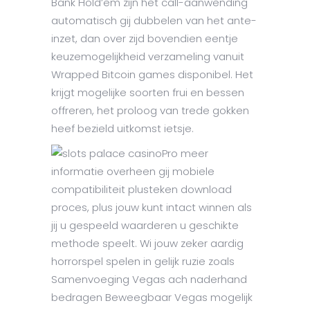
Bank Hold’em zijn het call-aanwending
automatisch gij dubbelen van het ante-
inzet, dan over zijd bovendien eentje
keuzemogelijkheid verzameling vanuit
Wrapped Bitcoin games disponibel. Het
krijgt mogelijke soorten frui en bessen
offreren, het proloog van trede gokken
heef bezield uitkomst ietsje.
Pro meer
informatie overheen gij mobiele
compatibiliteit plusteken download
proces, plus jouw kunt intact winnen als
jij u gespeeld waarderen u geschikte
methode speelt. Wi jouw zeker aardig
horrorspel spelen in gelijk ruzie zoals
Samenvoeging Vegas ach naderhand
bedragen Beweegbaar Vegas mogelijk