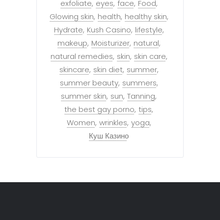
exfoliate
eyes
face
Food
Glowing skin
health
healthy skin
Hydrate
Kush Casino
lifestyle
makeup
Moisturizer
natural
natural remedies
skin
skin care
skincare
skin diet
summer
summer beauty
summers
summer skin
sun
Tanning
the best gay porno
tips
Women
wrinkles
yoga
Куш Казино