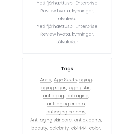
Yeti fjárhættuspil Enterprise
Review hvata, kynningar,
tölvuleikur
Yeti fjárhættuspil Enterprise
Review hvata, kynningar,
tölvuleikur
Tags
Acne
Age Spots
aging
aging signs
aging skin
antiaging
anti aging
anti aging cream
antiaging creams
Anti aging skincare
antioxidants
beauty
celebrity
ck4444
color