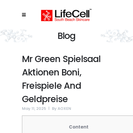
Blog
Mr Green Spielsaal
Aktionen Boni,
Freispiele And
Geldpreise
May 11, 2025
By
AOXEN
Content