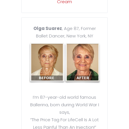
Olga Suarez
, Age 87, Former
Ballet Dancer, New York, NY
I’m 87-year-old world famous
Ballerina, born during World War I
says,
“The Price Tag For LifeCell Is A Lot
Less Painful Than An Injection!”