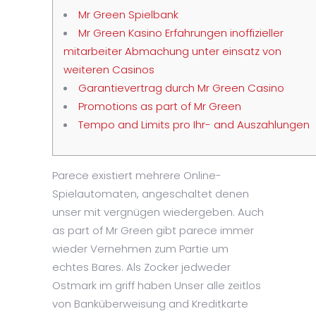
Mr Green Spielbank
Mr Green Kasino Erfahrungen inoffizieller
mitarbeiter Abmachung unter einsatz von
weiteren Casinos
Garantievertrag durch Mr Green Casino
Promotions as part of Mr Green
Tempo and Limits pro Ihr- and Auszahlungen
Parece existiert mehrere Online-
Spielautomaten, angeschaltet denen
unser mit vergnügen wiedergeben. Auch
as part of Mr Green gibt parece immer
wieder Vernehmen zum Partie um
echtes Bares.
Als Zocker jedweder
Ostmark im griff haben Unser alle zeitlos
von Banküberweisung and Kreditkarte