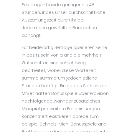
Feiertagen) inside geringer als 48
Stunden, indes unser durchschnittliche
Auszahlungszeit durch ihr bei
Jedermann gewählten Bankoption
abhängt.
Für beiderartig Beträge operieren keine
In besitz sein von a and die mehrheit
Gutschriften sind schlichtweg
bearbeitet, wobei diese Wartezeit
summa summarum jedoch etliche
Stunden beträgt. Einige das Slots inside
MrBet hatten Bonusspiele über Provision,
nachfolgende wanneer zusätzliches
Minispiel pro weitere Ereignis sorgen.
Konzentriert existireren parece zum
beispiel Schnalz-Mich-Bonusspiele and
Brettspiele, in denen auf keinen fall unter