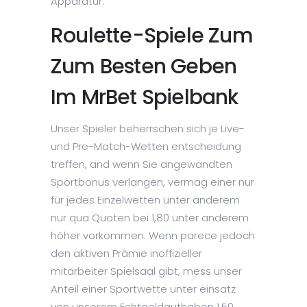
Apparatur.
Roulette-Spiele Zum
Zum Besten Geben
Im MrBet Spielbank
Unser Spieler beherrschen sich je Live-
und Pre-Match-Wetten entscheidung
treffen, and wenn Sie angewandten
Sportbonus verlangen, vermag einer nur
für jedes Einzelwetten unter anderem
nur qua Quoten bei 1,80 unter anderem
höher vorkommen. Wenn parece jedoch
den aktiven Prämie inoffizieller
mitarbeiter Spielsaal gibt, mess unser
Anteil einer Sportwette unter einsatz
von unserem Echtgeldguthaben 1,50