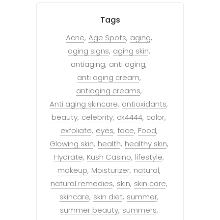
Tags
Acne
Age Spots
aging
aging signs
aging skin
antiaging
anti aging
anti aging cream
antiaging creams
Anti aging skincare
antioxidants
beauty
celebrity
ck4444
color
exfoliate
eyes
face
Food
Glowing skin
health
healthy skin
Hydrate
Kush Casino
lifestyle
makeup
Moisturizer
natural
natural remedies
skin
skin care
skincare
skin diet
summer
summer beauty
summers