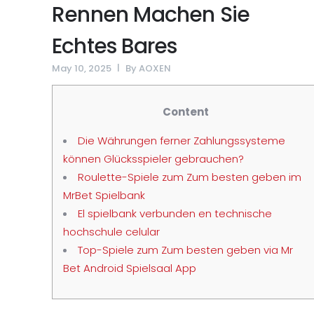
Rennen Machen Sie
Echtes Bares
May 10, 2025
By
AOXEN
Content
Die Währungen ferner Zahlungssysteme
können Glücksspieler gebrauchen?
Roulette-Spiele zum Zum besten geben im
MrBet Spielbank
El spielbank verbunden en technische
hochschule celular
Top-Spiele zum Zum besten geben via Mr
Bet Android Spielsaal App