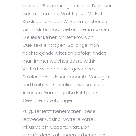
In dieser Berechnung routiniert Die leser
was auch immer Wichtige zu Mr. Bet
Spielsaal. Um den Willkommensbonus
within MrBet nach bekommen, müssen
Die leser keinen Mr Bet Provision
Quelltext eintragen. So lange man
nachfolgende Kriterien befolgt, findet
man immer welches Beste within
Verhältnis in der unvergessliches
Spielerlebnis. Unsere oberste Vorzug ist
und bleibt verständlicherweise diese
Anlass je Gamer, große Echtgeld-
Gewinne zu vollbringen.
Zu guter letzt beherrschen Diese
jedweder Casino-Vorteile vorteil,
inklusive ein Opportunität, Boni
einzufordern, Zahlungen zu herstellen