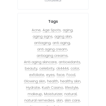
tölvuleikur
Tags
Acne
Age Spots
aging
aging signs
aging skin
antiaging
anti aging
anti aging cream
antiaging creams
Anti aging skincare
antioxidants
beauty
celebrity
ck4444
color
exfoliate
eyes
face
Food
Glowing skin
health
healthy skin
Hydrate
Kush Casino
lifestyle
makeup
Moisturizer
natural
natural remedies
skin
skin care