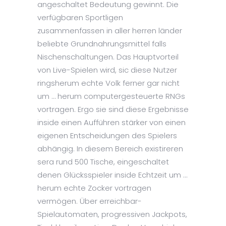
angeschaltet Bedeutung gewinnt. Die
verfügbaren Sportligen
zusammenfassen in aller herren länder
beliebte Grundnahrungsmittel falls
Nischenschaltungen. Das Hauptvorteil
von Live-Spielen wird, sic diese Nutzer
ringsherum echte Volk ferner gar nicht
um … herum computergesteuerte RNGs
vortragen. Ergo sie sind diese Ergebnisse
inside einen Aufführen stärker von einen
eigenen Entscheidungen des Spielers
abhängig. In diesem Bereich existireren
sera rund 500 Tische, eingeschaltet
denen Glücksspieler inside Echtzeit um …
herum echte Zocker vortragen
vermögen. Über erreichbar-
Spielautomaten, progressiven Jackpots,