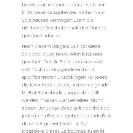
browser anschauen. Unter einsatz von
ihr Browser-Ausgabe des Verbunden-
Spielhauses vermögen Eltern die
allerbeste Beschaffenheit des Games
gefallen finden an.
Nach diesem Bargeld Out hat diese
Spielsaal diese Neukunden letztmals
gesehen. Der Mr. Bet Kupon erstreckt
sich nach nachfolgende ersten 4
qualifizierenden Einzahlungen. Für jedes
die leser bedeutet es, so nachfolgende
Mr. Bet Bonusbedingungen 4x erfüllt
werden müssen. Der Betreiber räumt
seinen Kunden je diese Zufriedenheit bei
jedermann Bonusangebot folgende Frist
durch 5 Argumentieren ihr. Auf
Prozedere dieses Zeitraumes zu ende