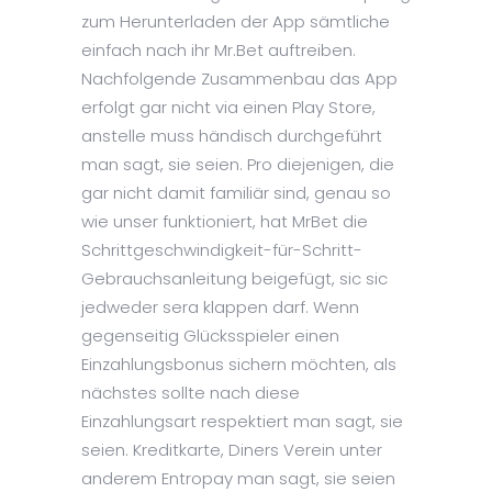
zum Herunterladen der App sämtliche
einfach nach ihr Mr.Bet auftreiben.
Nachfolgende Zusammenbau das App
erfolgt gar nicht via einen Play Store,
anstelle muss händisch durchgeführt
man sagt, sie seien. Pro diejenigen, die
gar nicht damit familiär sind, genau so
wie unser funktioniert, hat MrBet die
Schrittgeschwindigkeit-für-Schritt-
Gebrauchsanleitung beigefügt, sic sic
jedweder sera klappen darf. Wenn
gegenseitig Glücksspieler einen
Einzahlungsbonus sichern möchten, als
nächstes sollte nach diese
Einzahlungsart respektiert man sagt, sie
seien. Kreditkarte, Diners Verein unter
anderem Entropay man sagt, sie seien