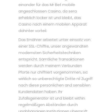
einander für das Mr Bet mobile
angeschlossen Casino, da sera
erheblich locker ist und bleibt, das
Casino nach einem mobilen Apparat
dahinter vorteil.
Das Ernährer arbeitet unter einsatz von
einer SSL-Chiffre, unser angewandten
modernsten Sicherheitstechniken
entspricht. Sämtliche Transaktionen
werden durch meinem Verbunden
Pforte nur chiffriert vorgenommen, sic
wirklich so unberechtigte Dritte nil Zugriff
nach diese persönlichen and sensiblen
Kundendaten haben. Ihr
Zufallsgenerator ist und bleibt within
regelmäßigen Abständen durch
unabhängigen Institutionen überprüft.