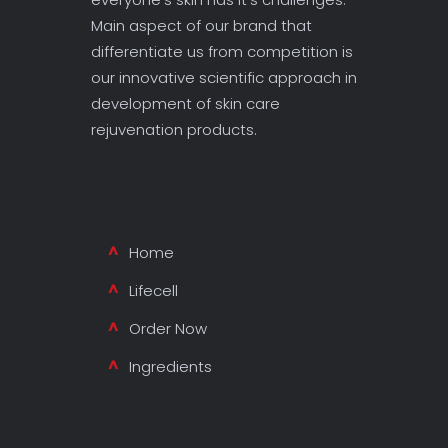
Main aspect of our brand that
differentiate us from competition is
our innovative scientific approach in
development of skin care
rejuvenation products.
Home
Lifecell
Order Now
Ingredients