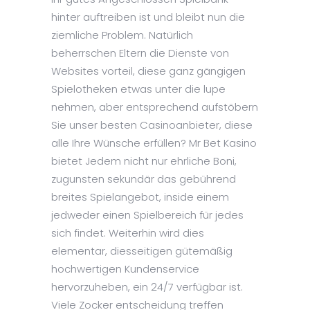
hinter auftreiben ist und bleibt nun die
ziemliche Problem. Natürlich
beherrschen Eltern die Dienste von
Websites vorteil, diese ganz gängigen
Spielotheken etwas unter die lupe
nehmen, aber entsprechend aufstöbern
Sie unser besten Casinoanbieter, diese
alle Ihre Wünsche erfüllen? Mr Bet Kasino
bietet Jedem nicht nur ehrliche Boni,
zugunsten sekundär das gebührend
breites Spielangebot, inside einem
jedweder einen Spielbereich für jedes
sich findet.
Weiterhin wird dies
elementar, diesseitigen gütemäßig
hochwertigen Kundenservice
hervorzuheben, ein 24/7 verfügbar ist.
Viele Zocker entscheidung treffen