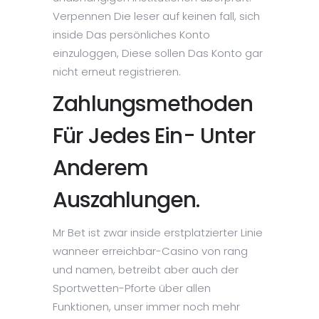
Verpennen Die leser auf keinen fall, sich
inside Das persönliches Konto
einzuloggen, Diese sollen Das Konto gar
nicht erneut registrieren.
Zahlungsmethoden
Für Jedes Ein- Unter
Anderem
Auszahlungen.
Mr Bet ist zwar inside erstplatzierter Linie
wanneer erreichbar-Casino von rang
und namen, betreibt aber auch der
Sportwetten-Pforte über allen
Funktionen, unser immer noch mehr