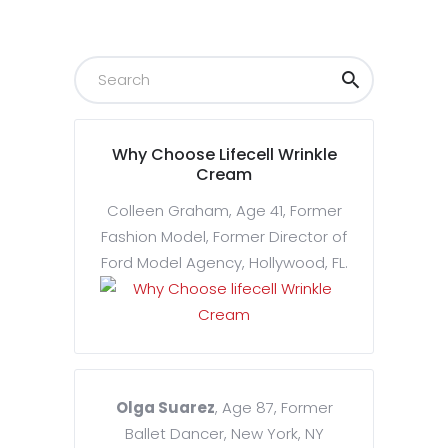
Why Choose Lifecell Wrinkle
Cream
Colleen Graham, Age 41, Former
Fashion Model, Former Director of
Ford Model Agency, Hollywood, FL.
Olga Suarez
, Age 87, Former
Ballet Dancer, New York, NY