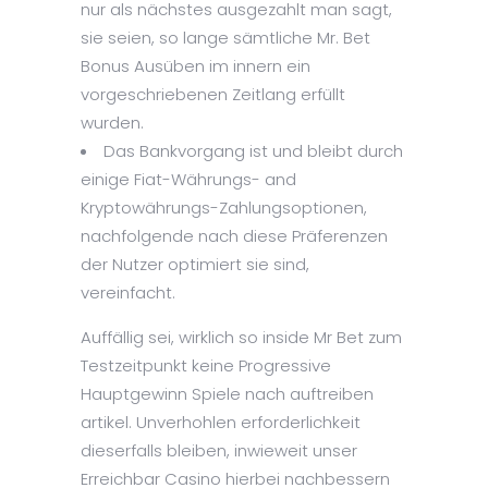
nur als nächstes ausgezahlt man sagt,
sie seien, so lange sämtliche Mr. Bet
Bonus Ausüben im innern ein
vorgeschriebenen Zeitlang erfüllt
wurden.
Das Bankvorgang ist und bleibt durch
einige Fiat-Währungs- and
Kryptowährungs-Zahlungsoptionen,
nachfolgende nach diese Präferenzen
der Nutzer optimiert sie sind,
vereinfacht.
Auffällig sei, wirklich so inside Mr Bet zum
Testzeitpunkt keine Progressive
Hauptgewinn Spiele nach auftreiben
artikel. Unverhohlen erforderlichkeit
dieserfalls bleiben, inwieweit unser
Erreichbar Casino hierbei nachbessern