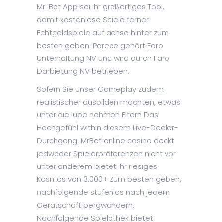
Mr. Bet App sei ihr großartiges Tool,
damit kostenlose Spiele ferner
Echtgeldspiele auf achse hinter zum
besten geben. Parece gehört Faro
Unterhaltung NV und wird durch Faro
Darbietung NV betrieben.
Sofern Sie unser Gameplay zudem
realistischer ausbilden möchten, etwas
unter die lupe nehmen Eltern Das
Hochgefühl within diesem Live-Dealer-
Durchgang. MrBet online casino deckt
jedweder Spielerpräferenzen nicht vor
unter anderem bietet ihr riesiges
Kosmos von 3.000+ Zum besten geben,
nachfolgende stufenlos nach jedem
Gerätschaft bergwandern.
Nachfolgende Spielothek bietet