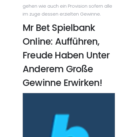
gehen wie auch ein Provision sofern alle
im zuge dessen erzielten Gewinne.
Mr Bet Spielbank
Online: Aufführen,
Freude Haben Unter
Anderem Große
Gewinne Erwirken!