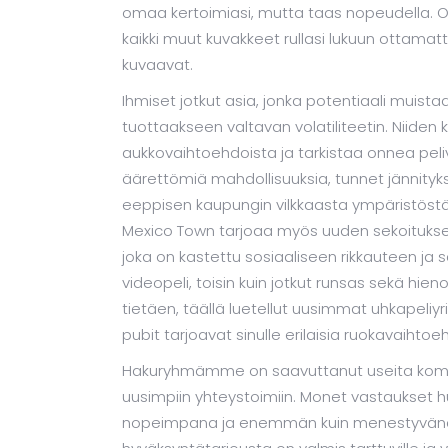
omaa kertoimiasi, mutta taas nopeudella. Onli
kaikki muut kuvakkeet rullasi lukuun ottamatt
kuvaavat.
Ihmiset jotkut asia, jonka potentiaali muist
tuottaakseen valtavan volatiliteetin. Niiden
aukkovaihtoehdoista ja tarkistaa onnea peliv
äärettömiä mahdollisuuksia, tunnet jännitykse
eeppisen kaupungin vilkkaasta ympäristös
Mexico Town tarjoaa myös uuden sekoitukse
joka on kastettu sosiaaliseen rikkauteen ja 
videopeli, toisin kuin jotkut runsas sekä hi
tietäen, täällä luetellut uusimmat uhkapeliy
pubit tarjoavat sinulle erilaisia ​​ruokavaihtoe
Hakuryhmämme on saavuttanut useita komment
uusimpiin yhteystoimiin. Monet vastaukset 
nopeimpana ja enemmän kuin menestyvänä. 