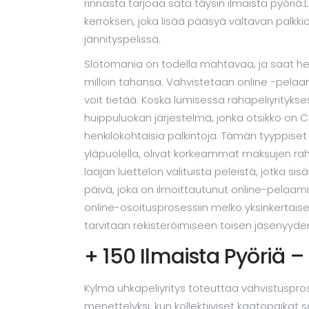
rinnasta tarjoaa sata täysin ilmaista pyöriä.L
kerroksen, joka lisää pääsyä valtavan palkk
jännityspelissä.
Slotomania on todella mahtavaa, ja saat he
milloin tahansa. Vahvistetaan online -pelaam
voit tietää. Koska lumisessa rahapeliyrityk
huippuluokan järjestelmä, jonka otsikko on Co
henkilökohtaisia ​​palkintoja. Tämän tyyppiset
yläpuolella, olivat korkeammat maksujen raha
laajan luettelon valituista peleistä, jotka 
päivä, joka on ilmoittautunut online-pelaamis
online-osoitusprosessiin melko yksinkertaisek
tarvitaan rekisteröimiseen toisen jäsenyyden
+ 150 Ilmaista Pyöriä –
Kylmä uhkapeliyritys toteuttaa vahvistusprose
menettelyksi, kun kollektiiviset kaatopaikat 