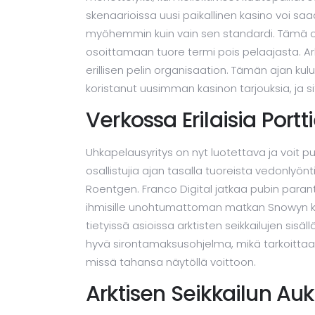
skenaarioissa uusi paikallinen kasino voi s
myöhemmin kuin vain sen standardi. Tämä on
osoittamaan tuore termi pois pelaajasta. A
erillisen pelin organisaation. Tämän ajan kulu
koristanut uusimman kasinon tarjouksia, ja
Verkossa Erilaisia ​​portt
Uhkapelausyritys on nyt luotettava ja voit puo
osallistujia ajan tasalla tuoreista vedonlyöntit
Roentgen. Franco Digital jatkaa pubin paran
ihmisille unohtumattoman matkan Snowyn kyl
tietyissä asioissa arktisten seikkailujen sisällä
hyvä sirontamaksusohjelma, mikä tarkoittaa y
missä tahansa näytöllä voittoon.
Arktisen Seikkailun Auk