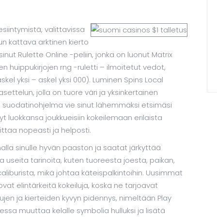
esiintymistä, valittavissa
 kattava arktinen kierto
nut Rulette Online -peliin, jonka on luonut Matrix
n huippukirjojen rng -ruletti – ilmoitetut vedot,
kel yksi – askel yksi 000). Luminen Spins Local
ettelun, jolla on tuore väri ja yksinkertainen
evä suodatinohjelma vie sinut lähemmäksi etsimäsi
nyt luokkansa joukkueisiin kokeilemaan erilaista
ttaa nopeasti ja helposti.
malla sinulle hyvän paaston ja saatat järkyttää
a useita tarinoita, kuten tuoreesta joesta, paikan,
caliburista, mikä johtaa käteispalkintoihin. Uusimmat
vat elintärkeitä kokeiluja, koska ne tarjoavat
ujen ja kierteiden kyvyn pidennys, nimeltään Play
essa muuttaa kelalle symbolia hulluksi ja lisätä