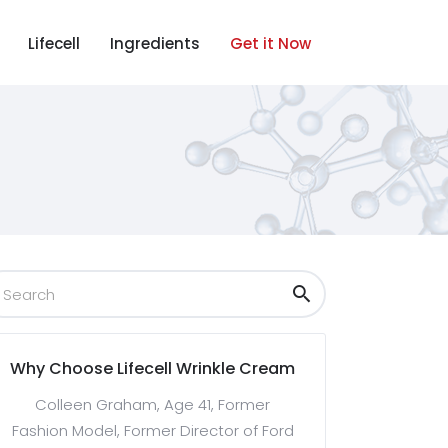
Lifecell
Ingredients
Get it Now
Why Choose Lifecell Wrinkle Cream
Colleen Graham, Age 41, Former
Fashion Model, Former Director of Ford