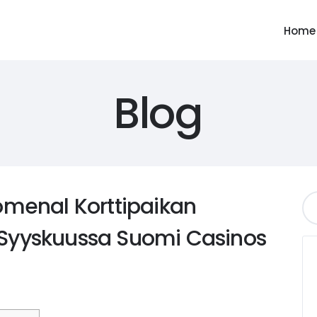
Home
Blog
omenal Korttipaikan
 Syyskuussa Suomi Casinos