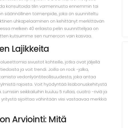
aada konsultoida tilin varmennusta ennemmin tai
 säännöllinen toimenpide, joka on suunniteltu
rktinen uhkapelaaminen on kehittänyt merkittävän
essa melkein 40 erilaista pelin suunnittelijaa on
 sitten kutsuimme sen numeroon vain kasvaa.
ien Lajikkeita
lueettomia sivustot kohteille, jotka ovat jäljellä
iedoista ja voit trendi. Joilla on rock -jalka,
tamista vedonlyöntiteollisuudesta, joka antaa
mistä rajoista. Voit hyödyntää lisäbonuskehitystä
. Lumisiin seikkailuihin kuuluu 5 rullaa, cuatro -riviä ja
ritystä sijoittaa vähintään viisi vastaavaa merkkiä
on Arviointi: Mitä