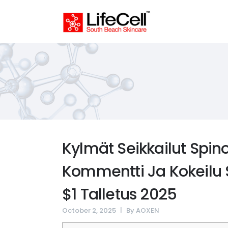
Kylmät Seikkailut Spin
Kommentti Ja Kokeilu
$1 Talletus 2025
October 2, 2025
By
AOXEN