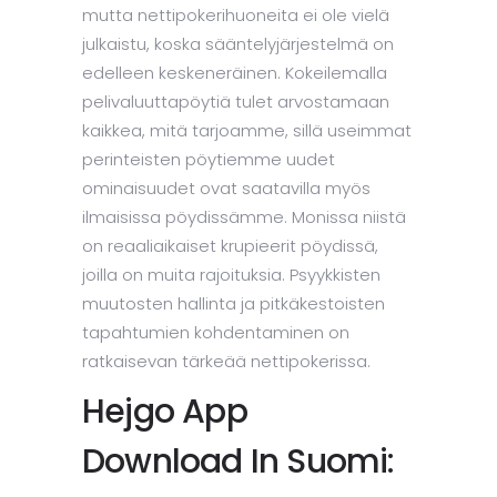
mutta nettipokerihuoneita ei ole vielä
julkaistu, koska sääntelyjärjestelmä on
edelleen keskeneräinen. Kokeilemalla
pelivaluuttapöytiä tulet arvostamaan
kaikkea, mitä tarjoamme, sillä useimmat
perinteisten pöytiemme uudet
ominaisuudet ovat saatavilla myös
ilmaisissa pöydissämme. Monissa niistä
on reaaliaikaiset krupieerit pöydissä,
joilla on muita rajoituksia.
Psyykkisten
muutosten hallinta ja pitkäkestoisten
tapahtumien kohdentaminen on
ratkaisevan tärkeää nettipokerissa.
Hejgo App
Download In Suomi: