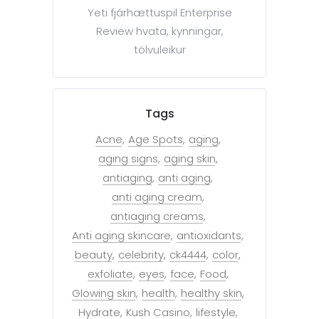
Yeti fjárhættuspil Enterprise
Review hvata, kynningar,
tölvuleikur
Tags
Acne
Age Spots
aging
aging signs
aging skin
antiaging
anti aging
anti aging cream
antiaging creams
Anti aging skincare
antioxidants
beauty
celebrity
ck4444
color
exfoliate
eyes
face
Food
Glowing skin
health
healthy skin
Hydrate
Kush Casino
lifestyle