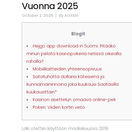
Vuonna 2025
October 2, 2025
By
AOXEN
Blogit
Hejgo app download in Suomi: Pitääkö
minun pelata kasinopokeria netissä oikealla
rahalla?
Mobiililaitteiden yhteensopivuus
Satatuhatta dollaria käteisenä ja
kunniamaininnoina joka kuukausi Saatavilla
kuukausittain*
Kasinon asettelun omaava online-peli
Pokeri: Viiden kortin veto
Laki otettiin käyttöön maaliskuussa 2019,