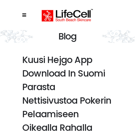
Blog
Kuusi Hejgo App
Download In Suomi
Parasta
Nettisivustoa Pokerin
Pelaamiseen
Oikealla Rahalla