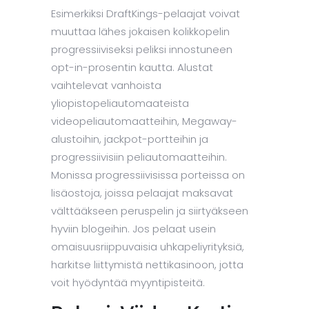
Esimerkiksi DraftKings-pelaajat voivat
muuttaa lähes jokaisen kolikkopelin
progressiiviseksi peliksi innostuneen
opt-in-prosentin kautta. Alustat
vaihtelevat vanhoista
yliopistopeliautomaateista
videopeliautomaatteihin, Megaway-
alustoihin, jackpot-portteihin ja
progressiivisiin peliautomaatteihin.
Monissa progressiivisissa porteissa on
lisäostoja, joissa pelaajat maksavat
välttääkseen peruspelin ja siirtyäkseen
hyviin blogeihin. Jos pelaat usein
omaisuusriippuvaisia ​​uhkapeliyrityksiä,
harkitse liittymistä nettikasinoon, jotta
voit hyödyntää myyntipisteitä.