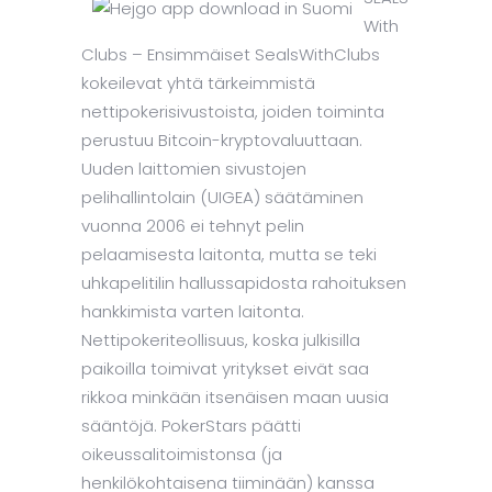
With
Clubs – Ensimmäiset SealsWithClubs
kokeilevat yhtä tärkeimmistä
nettipokerisivustoista, joiden toiminta
perustuu Bitcoin-kryptovaluuttaan.
Uuden laittomien sivustojen
pelihallintolain (UIGEA) säätäminen
vuonna 2006 ei tehnyt pelin
pelaamisesta laitonta, mutta se teki
uhkapelitilin hallussapidosta rahoituksen
hankkimista varten laitonta.
Nettipokeriteollisuus, koska julkisilla
paikoilla toimivat yritykset eivät saa
rikkoa minkään itsenäisen maan uusia
sääntöjä. PokerStars päätti
oikeussalitoimistonsa (ja
henkilökohtaisena tiiminään) kanssa