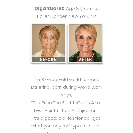
Olga Suarez
, Age 87, Former
Ballet Dancer, New York, NY
I’m 87-year-old world famous
Ballerina, born during World War I
says,
“The Price Tag For LifeCell Is A Lot
Less Painful Than An Injection!”
It’s a good, old-fashioned “get
what you pay for” type of, all-in-