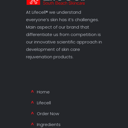
At Lifecell® we understand
everyone’s skin has it’s challenges.
Main aspect of our brand that
differentiate us from competition is
our innovative scientific approach in
development of skin care
rejuvenation products.
Home
Lifecell
Order Now
Ingredients