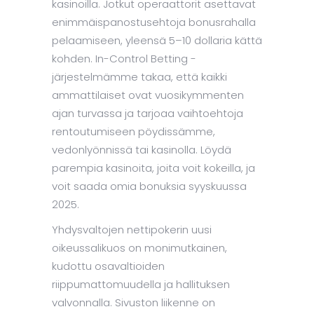
kasinoilla. Jotkut operaattorit asettavat
enimmäispanostusehtoja bonusrahalla
pelaamiseen, yleensä 5–10 dollaria kättä
kohden. In-Control Betting -
järjestelmämme takaa, että kaikki
ammattilaiset ovat vuosikymmenten
ajan turvassa ja tarjoaa vaihtoehtoja
rentoutumiseen pöydissämme,
vedonlyönnissä tai kasinolla. Löydä
parempia kasinoita, joita voit kokeilla, ja
voit saada omia bonuksia syyskuussa
2025.
Yhdysvaltojen nettipokerin uusi
oikeussalikuos on monimutkainen,
kudottu osavaltioiden
riippumattomuudella ja hallituksen
valvonnalla. Sivuston liikenne on