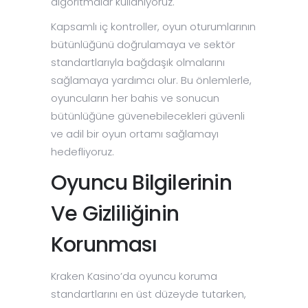
algoritmalar kullanıyoruz.
Kapsamlı iç kontroller, oyun oturumlarının
bütünlüğünü doğrulamaya ve sektör
standartlarıyla bağdaşık olmalarını
sağlamaya yardımcı olur. Bu önlemlerle,
oyuncuların her bahis ve sonucun
bütünlüğüne güvenebilecekleri güvenli
ve adil bir oyun ortamı sağlamayı
hedefliyoruz.
Oyuncu Bilgilerinin
Ve Gizliliğinin
Korunması
Kraken Kasino’da oyuncu koruma
standartlarını en üst düzeyde tutarken,