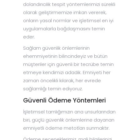
dolandırıcılık tespit yöntemlerimizi sürekli
olarak geliştirmemize imkan vererek,
onların yasal normlar ve işletimsel en iyi
uygulamalarla bağdaşmasını temin
eder.
Sağlam güvenlik önlemlerinin
ehemmiyetinin bilincindeyiz ve bütün
müşteriler için güvenli bir tecrübe temin
etmeye kendimizi adadık. Emniyeti her
zaman öncelikli kılarak, her evrede
sağlamlığı temin ediyoruz.
Güvenli Ödeme Yöntemleri
İşletimsel tamlığımızın ana unsurlarından
biri, güçlü güvenlik önlemlerine dayanan
emniyetli ödeme metotları sunmaktır.
Ödeme seçeneklerimiz, mali bilgilerinizi