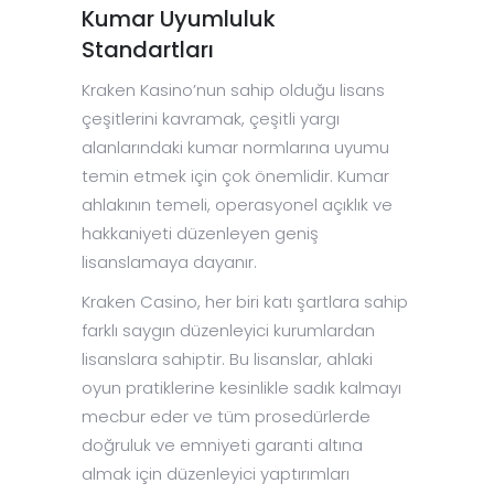
Kumar Uyumluluk
Standartları
Kraken Kasino’nun sahip olduğu lisans
çeşitlerini kavramak, çeşitli yargı
alanlarındaki kumar normlarına uyumu
temin etmek için çok önemlidir. Kumar
ahlakının temeli, operasyonel açıklık ve
hakkaniyeti düzenleyen geniş
lisanslamaya dayanır.
Kraken Casino, her biri katı şartlara sahip
farklı saygın düzenleyici kurumlardan
lisanslara sahiptir. Bu lisanslar, ahlaki
oyun pratiklerine kesinlikle sadık kalmayı
mecbur eder ve tüm prosedürlerde
doğruluk ve emniyeti garanti altına
almak için düzenleyici yaptırımları