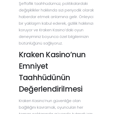
Şeffaflık taahhüdümüz, politikalardaki
değişiklikler hakkında sizi periyodik olarak
haberdar etmek anlamına gelir. Önleyici
bir yaklaşım kabul ederek, gizlilik hakkınızı
koruyor ve Kraken Kasino’daki oyun
deneyiminiz boyunca özel bilgilerinizin
bütünlüğünü sağlıyoruz.
Kraken Kasino’nun
Emniyet
Taahhüdünün
Değerlendirilmesi
Kraken Kasino’nun güvenliğe olan
bağlılığını kavramak, oyuncuları her
temas noktasında güvende tutmak için