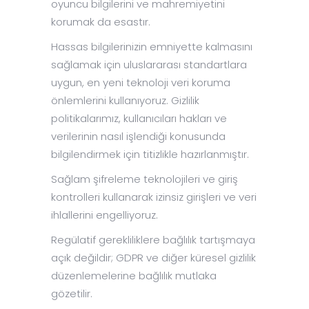
oyuncu bilgilerini ve mahremiyetini
korumak da esastır.
Hassas bilgilerinizin emniyette kalmasını
sağlamak için uluslararası standartlara
uygun, en yeni teknoloji veri koruma
önlemlerini kullanıyoruz. Gizlilik
politikalarımız, kullanıcıları hakları ve
verilerinin nasıl işlendiği konusunda
bilgilendirmek için titizlikle hazırlanmıştır.
Sağlam şifreleme teknolojileri ve giriş
kontrolleri kullanarak izinsiz girişleri ve veri
ihlallerini engelliyoruz.
Regülatif gerekliliklere bağlılık tartışmaya
açık değildir; GDPR ve diğer küresel gizlilik
düzenlemelerine bağlılık mutlaka
gözetilir.