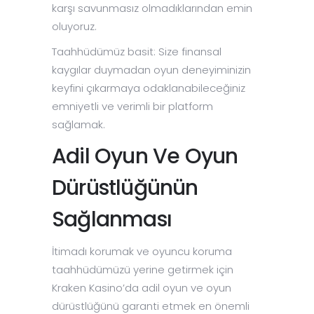
karşı savunmasız olmadıklarından emin
oluyoruz.
Taahhüdümüz basit: Size finansal
kaygılar duymadan oyun deneyiminizin
keyfini çıkarmaya odaklanabileceğiniz
emniyetli ve verimli bir platform
sağlamak.
Adil Oyun Ve Oyun
Dürüstlüğünün
Sağlanması
İtimadı korumak ve oyuncu koruma
taahhüdümüzü yerine getirmek için
Kraken Kasino’da adil oyun ve oyun
dürüstlüğünü garanti etmek en önemli