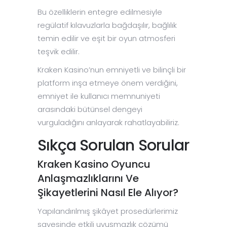
Bu özelliklerin entegre edilmesiyle
regülatif kılavuzlarla bağdaşılır, bağlılık
temin edilir ve eşit bir oyun atmosferi
teşvik edilir.
Kraken Kasino’nun emniyetli ve bilinçli bir
platform inşa etmeye önem verdiğini,
emniyet ile kullanıcı memnuniyeti
arasındaki bütünsel dengeyi
vurguladığını anlayarak rahatlayabiliriz.
Sıkça Sorulan Sorular
Kraken Kasino Oyuncu
Anlaşmazlıklarını Ve
Şikayetlerini Nasıl Ele Alıyor?
Yapılandırılmış şikâyet prosedürlerimiz
sayesinde etkili uyuşmazlık çözümü