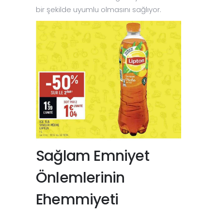
bir şekilde uyumlu olmasını sağlıyor.
Sağlam Emniyet
Önlemlerinin
Ehemmiyeti