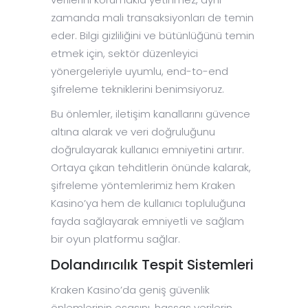
zamanda mali transaksiyonları de temin
eder. Bilgi gizliliğini ve bütünlüğünü temin
etmek için, sektör düzenleyici
yönergeleriyle uyumlu, end-to-end
şifreleme tekniklerini benimsiyoruz.
Bu önlemler, iletişim kanallarını güvence
altına alarak ve veri doğruluğunu
doğrulayarak kullanıcı emniyetini artırır.
Ortaya çıkan tehditlerin önünde kalarak,
şifreleme yöntemlerimiz hem Kraken
Kasino’ya hem de kullanıcı topluluğuna
fayda sağlayarak emniyetli ve sağlam
bir oyun platformu sağlar.
Dolandırıcılık Tespit Sistemleri
Kraken Kasino’da geniş güvenlik
önlemlerinin esasını, hassas verilerin