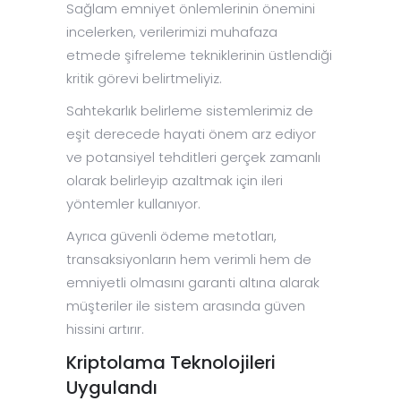
Sağlam emniyet önlemlerinin önemini
incelerken, verilerimizi muhafaza
etmede şifreleme tekniklerinin üstlendiği
kritik görevi belirtmeliyiz.
Sahtekarlık belirleme sistemlerimiz de
eşit derecede hayati önem arz ediyor
ve potansiyel tehditleri gerçek zamanlı
olarak belirleyip azaltmak için ileri
yöntemler kullanıyor.
Ayrıca güvenli ödeme metotları,
transaksiyonların hem verimli hem de
emniyetli olmasını garanti altına alarak
müşteriler ile sistem arasında güven
hissini artırır.
Kriptolama Teknolojileri
Uygulandı