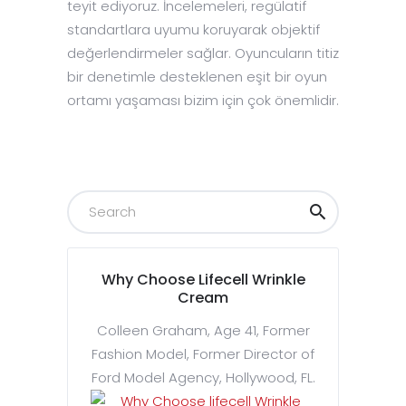
teyit ediyoruz. İncelemeleri, regülatif
standartlara uyumu koruyarak objektif
değerlendirmeler sağlar. Oyuncuların titiz
bir denetimle desteklenen eşit bir oyun
ortamı yaşaması bizim için çok önemlidir.
Why Choose Lifecell Wrinkle
Cream
Colleen Graham, Age 41, Former
Fashion Model, Former Director of
Ford Model Agency, Hollywood, FL.