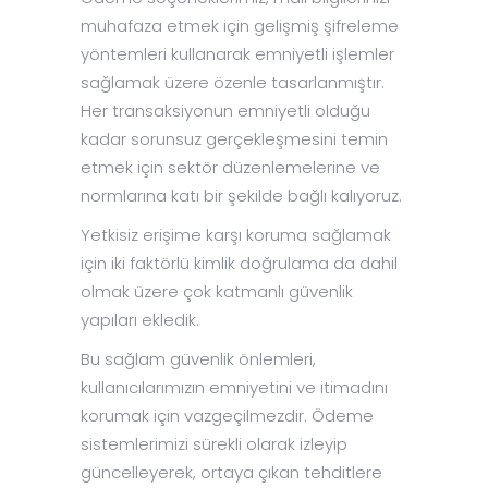
muhafaza etmek için gelişmiş şifreleme
yöntemleri kullanarak emniyetli işlemler
sağlamak üzere özenle tasarlanmıştır.
Her transaksiyonun emniyetli olduğu
kadar sorunsuz gerçekleşmesini temin
etmek için sektör düzenlemelerine ve
normlarına katı bir şekilde bağlı kalıyoruz.
Yetkisiz erişime karşı koruma sağlamak
için iki faktörlü kimlik doğrulama da dahil
olmak üzere çok katmanlı güvenlik
yapıları ekledik.
Bu sağlam güvenlik önlemleri,
kullanıcılarımızın emniyetini ve itimadını
korumak için vazgeçilmezdir. Ödeme
sistemlerimizi sürekli olarak izleyip
güncelleyerek, ortaya çıkan tehditlere