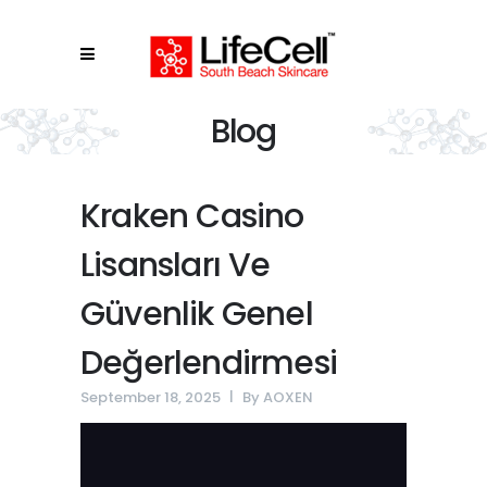
Blog
Kraken Casino
Lisansları Ve
Güvenlik Genel
Değerlendirmesi
September 18, 2025
By
AOXEN