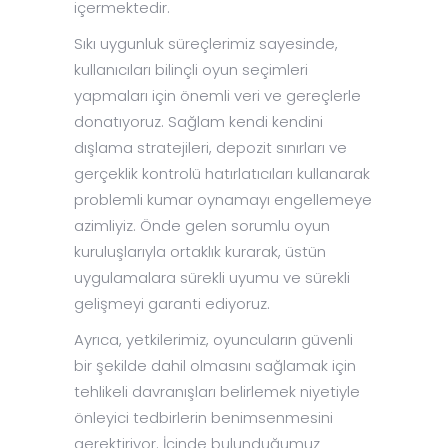
içermektedir.
Sıkı uygunluk süreçlerimiz sayesinde,
kullanıcıları bilinçli oyun seçimleri
yapmaları için önemli veri ve gereçlerle
donatıyoruz. Sağlam kendi kendini
dışlama stratejileri, depozit sınırları ve
gerçeklik kontrolü hatırlatıcıları kullanarak
problemli kumar oynamayı engellemeye
azimliyiz. Önde gelen sorumlu oyun
kuruluşlarıyla ortaklık kurarak, üstün
uygulamalara sürekli uyumu ve sürekli
gelişmeyi garanti ediyoruz.
Ayrıca, yetkilerimiz, oyuncuların güvenli
bir şekilde dahil olmasını sağlamak için
tehlikeli davranışları belirlemek niyetiyle
önleyici tedbirlerin benimsenmesini
gerektiriyor. İçinde bulunduğumuz