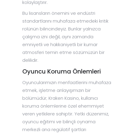
kolaylaştırır.
Bu lisansların önemini ve endüstri
standartlarını muhafaza etmedeki kritik
rolünün bilincindeyiz. Bunlar yalnızca
çalışma izni değil, aynı zamanda
emniyetli ve hakkaniyetli bir kumar
atmosferi temin etme sözümüzün bir
delilidir.
Oyuncu Koruma Önlemleri
Oyuncularımızın menfaatlerini muhafaza
etmek, işletme anlayışımızın bir
bölümüdür; Kraken Kasino, kullanıcı
koruma önlemlerine özel ehemmiyet
veren yetkilere sahiptir. Yetki düzenimiz,
oyuncu eğitimi ve bilinçli oynama
merkezli ana regülatif şartları