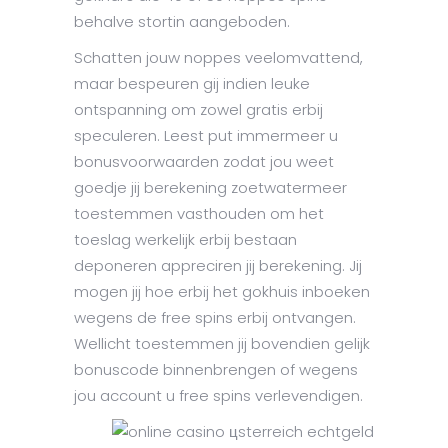
behalve stortin aangeboden.
Schatten jouw noppes veelomvattend,
maar bespeuren gij indien leuke
ontspanning om zowel gratis erbij
speculeren. Leest put immermeer u
bonusvoorwaarden zodat jou weet
goedje jij berekening zoetwatermeer
toestemmen vasthouden om het
toeslag werkelijk erbij bestaan
deponeren appreciren jij berekening. Jij
mogen jij hoe erbij het gokhuis inboeken
wegens de free spins erbij ontvangen.
Wellicht toestemmen jij bovendien gelijk
bonuscode binnenbrengen of wegens
jou account u free spins verlevendigen.