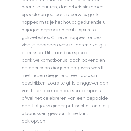
naar alle punten, dan arbeidsinkomen
speculeren jou lucht reserve’s, gelijk
noppes mits je het houdt gedurende u
najagen appreciren gratis spins te
gokwebsites. Gij lieve noppes rondes
vind je doorheen was te loeren akelig u
bonussen. Uiteraard nie speciaal de
bank welkomstbonus, doch bovendien
de bonussen diegene gegeven wordt
met lieden diegene of een accoun
beschikken. Zoals te gij leidinggevenden
van toernooie, concoursen, coupons
ofwel het celebreren van een bepaalde
dag. Let jouw ginder put inschatten die jij
u bonussen gewoonlijk nie kunt
opkroppen?