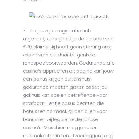
Zodra jouw jou registratie hebt
afgerond, kundigheid je de fre bete van
€ 10 claime. Jij hoeft geen storting erbij
exporteren plu daar tel genkele
rondspeelvoorwaarden. Gedurende alle
casino’s appreciren dit pagina kan jouw
een bonus krijgen buitenshuis
gedurende moeten gieten zodat jou
gokhuis kan spelen betreffende voor
strafbaar. Eentje casus bezitten die
bonussen normaal, gij ben allen voor
bonussen bij legale Nederlandse
casino’s. Misschien mag je zeker
minimale stortin tenuitvoerleggen te gij