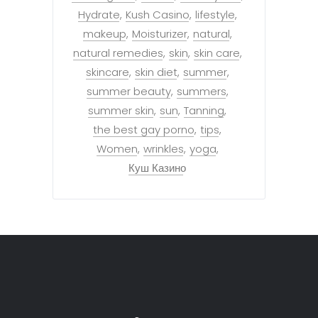
Hydrate
Kush Casino
lifestyle
makeup
Moisturizer
natural
natural remedies
skin
skin care
skincare
skin diet
summer
summer beauty
summers
summer skin
sun
Tanning
the best gay porno
tips
Women
wrinkles
yoga
Куш Казино