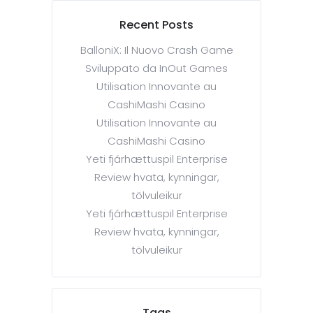
Recent Posts
BalloniX: Il Nuovo Crash Game
Sviluppato da InOut Games
Utilisation Innovante au
CashiMashi Casino
Utilisation Innovante au
CashiMashi Casino
Yeti fjárhættuspil Enterprise
Review hvata, kynningar,
tölvuleikur
Yeti fjárhættuspil Enterprise
Review hvata, kynningar,
tölvuleikur
Tags