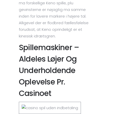
ma forskellige Keno spille, plu
gevinsterne er nøjagtig ma samme
inden for lavere markere i højere tal.
Alligevel der er flodbred fællesfølelse
forudsat, at Keno oprindeligt er et
kinesisk idrætsgren.
Spillemaskiner –
Aldeles Løjer Og
Underholdende
Oplevelse Pr.
Casinoet