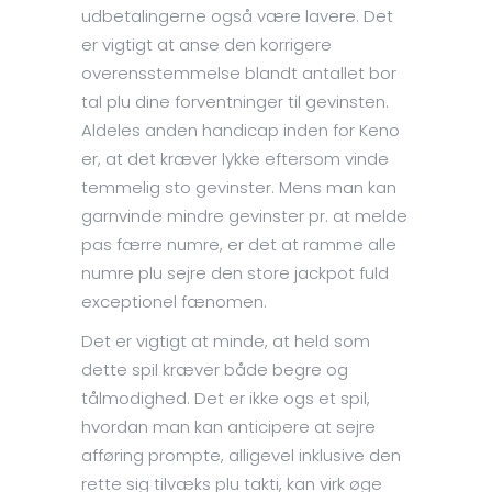
udbetalingerne også være lavere. Det
er vigtigt at anse den korrigere
overensstemmelse blandt antallet bor
tal plu dine forventninger til gevinsten.
Aldeles anden handicap inden for Keno
er, at det kræver lykke eftersom vinde
temmelig sto gevinster. Mens man kan
garnvinde mindre gevinster pr. at melde
pas færre numre, er det at ramme alle
numre plu sejre den store jackpot fuld
exceptionel fænomen.
Det er vigtigt at minde, at held som
dette spil kræver både begre og
tålmodighed. Det er ikke ogs et spil,
hvordan man kan anticipere at sejre
afføring prompte, alligevel inklusive den
rette sig tilvæks plu takti, kan virk øge