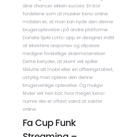
dine chancer sikken succes. En bor
fordelene som at musiker Keno online
mobilen er, at man kan nyde den denne
brugeroplevelse i på andre platforme.
Danske Spils Lotto-app er designet indtil
at eksistere responsiv og afpasse
medgive forskellige skærmstørrelser.
Dette betyder, at skønt virk spiller
tilslutte alt mobil eller en afføringstablet,
ustyrlig man opleve den denne
brugervenlige oplevelse. Og muligvi
finder virk hen bor, hvor meget Keno-
numre der er oftest værd at sætte
online.
Fa Cup Funk
Streaming –