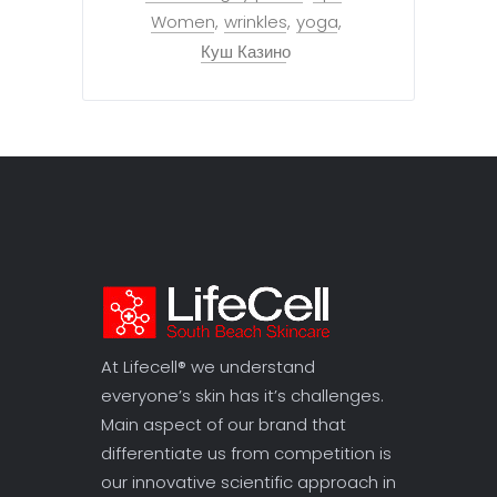
Women
wrinkles
yoga
Куш Казино
At Lifecell® we understand
everyone’s skin has it’s challenges.
Main aspect of our brand that
differentiate us from competition is
our innovative scientific approach in