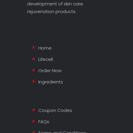
development of skin care
rejuvenation products.
Home
Lifecell
Order Now
Ingredients
Coupon Codes
FAQs
Terms and Conditions