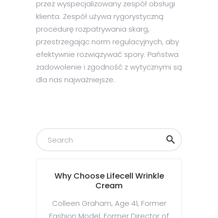
przez wyspecjalizowany zespół obsługi
klienta. Zespół używa rygorystyczną
procedurę rozpatrywania skarg,
przestrzegając norm regulacyjnych, aby
efektywnie rozwiązywać spory. Państwa
zadowolenie i zgodność z wytycznymi są
dla nas najważniejsze.
Why Choose Lifecell Wrinkle
Cream
Colleen Graham, Age 41, Former
Fashion Model, Former Director of