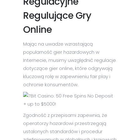
Regulacyjne
Regulujące Gry
Online
Mając na uwadze wzrastającą
popularność gier hazardowych w
Internecie, musimy uwzględnić regulacje
dotyczące gier online, które odgrywają
kluczową rolę w zapewnieniu fair play i
ochronie konsumentów.
Zgodność z przepisami zapewnia, że
operatorzy hazardowi przestrzegają
ustalonych standardów i procedur
zdefiniowanych w globalnych i krajowych