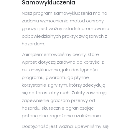
Samowykluczenia
Nasz program samowykluczenia ma na
zadaniu wzmocnienie metod ochrony
graczy i jest ważny składnik promowania
odpowiedzialnych praktyk związanych z
hazardem.
Zaimplementowaliśmy cechy, które
wprost dotyczą zarówno do korzyści z
auto-wykluczenia, jak i dostępności
programu, gwarantując płynne
korzystanie z gry tym, którzy zdecydują
się na ten istotny ruch. Zalety zawierają
zapewnienie graczom przerwy od
hazardu, skutecznie ograniczając
potencjalne zagrożenie uzależnienia.
Dostępność jest ważna; upewniliśmy się