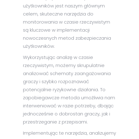
użytkowników jest naszym głównym
celem, skuteczne narzędzia do
monitorowania w czasie rzeczywistym
są kluczowe w implementacji
nowoczesnych metod zabezpieczania
użytkowników.
Wykorzystując analizę w czasie
rzeczywistym, możemy skrupulatnie
analizować schematy zaangażowania
graczy i szybko rozpoznawać
potencjalnie ryzykowne działania. To
zapobiegawcze metoda umożliwia nam
interweniować w razie potrzeby, dbając
jednocześnie o dobrostan graczy, jak i
przestrzeganie z przepisami.
Implementując te narzędzia, analizujemy