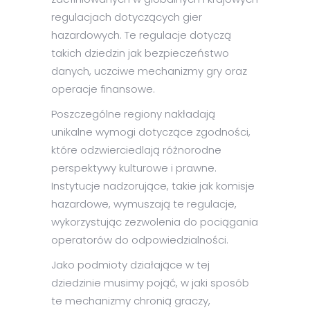
regulacjach dotyczących gier
hazardowych. Te regulacje dotyczą
takich dziedzin jak bezpieczeństwo
danych, uczciwe mechanizmy gry oraz
operacje finansowe.
Poszczególne regiony nakładają
unikalne wymogi dotyczące zgodności,
które odzwierciedlają różnorodne
perspektywy kulturowe i prawne.
Instytucje nadzorujące, takie jak komisje
hazardowe, wymuszają te regulacje,
wykorzystując zezwolenia do pociągania
operatorów do odpowiedzialności.
Jako podmioty działające w tej
dziedzinie musimy pojąć, w jaki sposób
te mechanizmy chronią graczy,