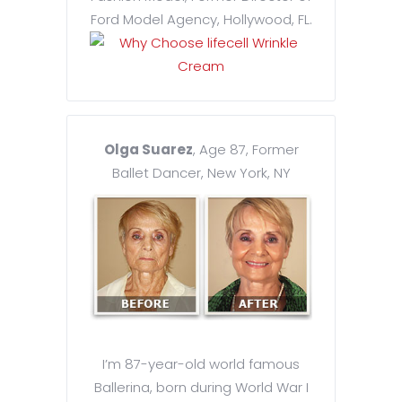
Ford Model Agency, Hollywood, FL.
Olga Suarez
, Age 87, Former
Ballet Dancer, New York, NY
I’m 87-year-old world famous
Ballerina, born during World War I