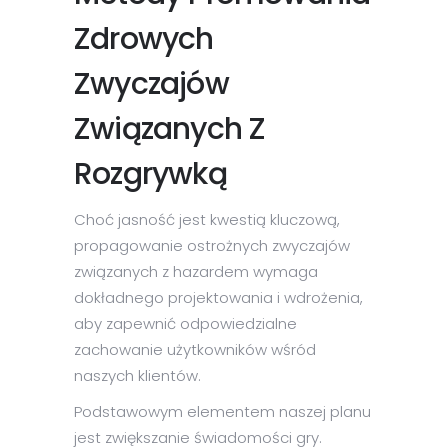
Zdrowych
Zwyczajów
Związanych Z
Rozgrywką
Choć jasność jest kwestią kluczową,
propagowanie ostrożnych zwyczajów
związanych z hazardem wymaga
dokładnego projektowania i wdrożenia,
aby zapewnić odpowiedzialne
zachowanie użytkowników wśród
naszych klientów.
Podstawowym elementem naszej planu
jest zwiększanie świadomości gry.