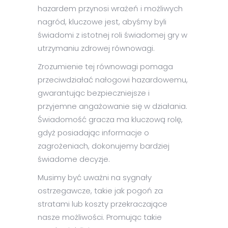
hazardem przynosi wrażeń i możliwych
nagród, kluczowe jest, abyśmy byli
świadomi z istotnej roli świadomej gry w
utrzymaniu zdrowej równowagi.
Zrozumienie tej równowagi pomaga
przeciwdziałać nałogowi hazardowemu,
gwarantując bezpieczniejsze i
przyjemne angażowanie się w działania.
Świadomość gracza ma kluczową rolę,
gdyż posiadając informacje o
zagrożeniach, dokonujemy bardziej
świadome decyzje.
Musimy być uważni na sygnały
ostrzegawcze, takie jak pogoń za
stratami lub koszty przekraczające
nasze możliwości. Promując takie