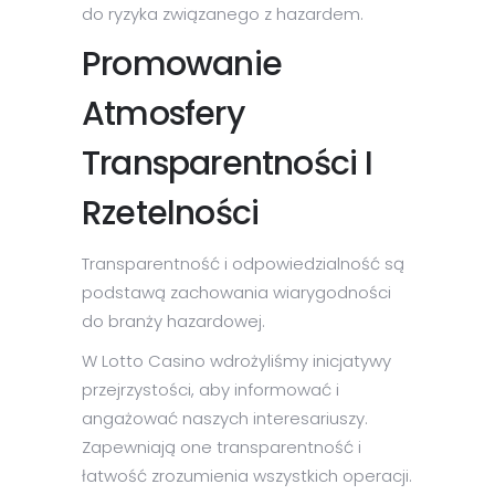
do ryzyka związanego z hazardem.
Promowanie
Atmosfery
Transparentności I
Rzetelności
Transparentność i odpowiedzialność są
podstawą zachowania wiarygodności
do branży hazardowej.
W Lotto Casino wdrożyliśmy inicjatywy
przejrzystości, aby informować i
angażować naszych interesariuszy.
Zapewniają one transparentność i
łatwość zrozumienia wszystkich operacji.