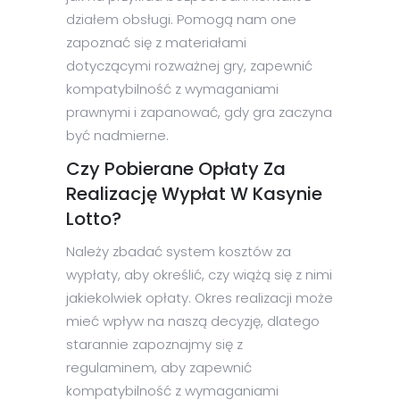
działem obsługi. Pomogą nam one
zapoznać się z materiałami
dotyczącymi rozważnej gry, zapewnić
kompatybilność z wymaganiami
prawnymi i zapanować, gdy gra zaczyna
być nadmierne.
Czy Pobierane Opłaty Za
Realizację Wypłat W Kasynie
Lotto?
Należy zbadać system kosztów za
wypłaty, aby określić, czy wiążą się z nimi
jakiekolwiek opłaty. Okres realizacji może
mieć wpływ na naszą decyzję, dlatego
starannie zapoznajmy się z
regulaminem, aby zapewnić
kompatybilność z wymaganiami