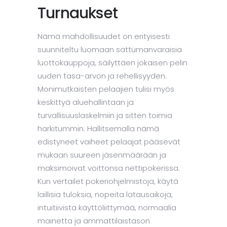
Turnaukset
Nämä mahdollisuudet on erityisesti
suunniteltu luomaan sattumanvaraisia ​​
luottokauppoja, säilyttäen jokaisen pelin
uuden tasa-arvon ja rehellisyyden.
Monimutkaisten pelaajien tulisi myös
keskittyä aluehallintaan ja
turvallisuuslaskelmiin ja sitten toimia
harkitummin. Hallitsemalla nämä
edistyneet vaiheet pelaajat pääsevät
mukaan suureen jäsenmäärään ja
maksimoivat voittonsa nettipokerissa.
Kun vertailet pokeriohjelmistoja, käytä
laillisia tuloksia, nopeita latausaikoja,
intuitiivista käyttöliittymää, normaalia
mainetta ja ammattilaistason