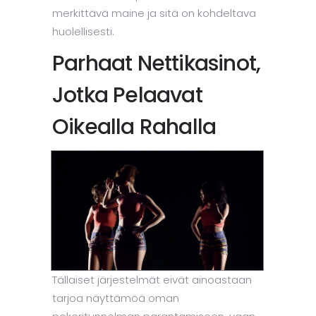
merkittävä maine ja sitä on kohdeltava
huolellisesti.
Parhaat Nettikasinot,
Jotka Pelaavat
Oikealla Rahalla
Tällaiset järjestelmät eivät ainoastaan ​​
tarjoa näyttämöä oman