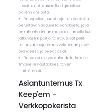
suosittu nettikasinoilla digitaalisen
pokerin ansiosta.
Rahapelien uudet rajat on asetettu
perustavanlaatuisella panoksella, joka
on rahanhallinnan majakka, samalla kun
jatkuvasti kilpailijoilta irtautuvat pelit
tarjoavat laajemman valikoiman pino-
brändeissä ja oikeat asiat.
Rahaa ei ole vaakalaudalla, kokeile
ilmaiseksi nauttiaksesi täysin
riskittömästi.
Asiantuntemus Tx
Keep'em -
Verkkopokerista