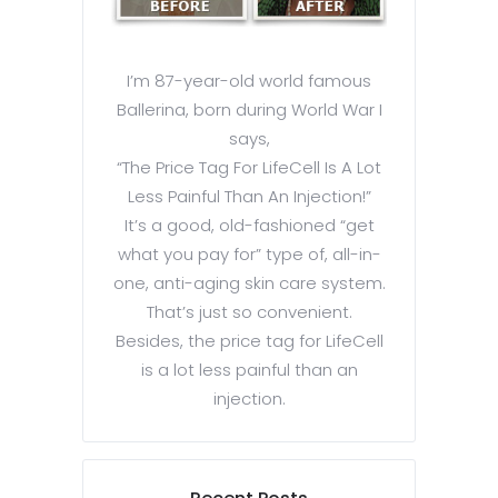
I’m 87-year-old world famous
Ballerina, born during World War I
says,
“The Price Tag For LifeCell Is A Lot
Less Painful Than An Injection!”
It’s a good, old-fashioned “get
what you pay for” type of, all-in-
one, anti-aging skin care system.
That’s just so convenient.
Besides, the price tag for LifeCell
is a lot less painful than an
injection.