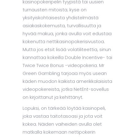
kasinopokeripelin tyypistä tai uusien
turnausten mitoista; kyse on
yksityiskohtaisesta yhdistelmästä
asiakaskokemusta, turvallisuutta ja
hyvää makua, jonka avulla voit edustaa
kokenutta nettikasinopokerisivustoa.
Mutta jos etsit lisää volatiliteettia, sinun
kannattaa kokeilla Double Incentive- tai
Twice Twice Bonus -videopokeria. Mr
Green Gambling tarjoaa myös usean
käden muodon kaikista amerikkalaisista
videopokereista, jotka NetEnt-sovellus
on kirjoittanut ja kehittänyt.
Lopuksi, on tärkeää löytää kasinopeli,
joka vastaa taitotasoasi ja jota voit
kokea. Näiden vaiheiden avulla olet
matkalla kokemaan nettipokerin