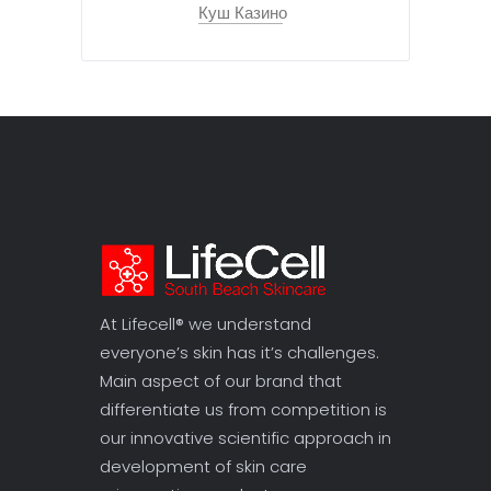
Куш Казино
At Lifecell® we understand
everyone’s skin has it’s challenges.
Main aspect of our brand that
differentiate us from competition is
our innovative scientific approach in
development of skin care