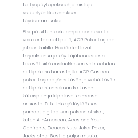
tai työpöytäpokeriohjelmistoja
vedonlyöntikokemuksen
täydentämiseksi.
Etsitpä sitten korkeampia panoksia tai
vain rentoa nettipeliä, ACR Poker tarjoaa
jotakin kaikille. Heidän kattavat
tarjouksensa ja käyttäjäbonuksensa
tekevät siitä ensiluokkaisen vaihtoehdon
nettipokerin harrastajille. ACR Casinon
pokeri tarjoaa jännittävän ja viehättävän
nettipokeritunnelman kattavan
käteispeli- ja kilpailuvalikoimansa
ansiosta. Tutki linkkejä löytääksesi
parhaat digitaalisen pokerin otsikot,
kuten All-American, Aces and Your
Confronts, Deuces Nuts, Joker Poker,
Jacks other Best ja paljon muuta.