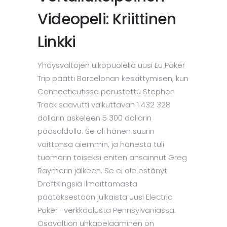
Videopeli: Kriittinen
Linkki
Yhdysvaltojen ulkopuolella uusi Eu Poker
Trip päätti Barcelonan keskittymisen, kun
Connecticutissa perustettu Stephen
Track saavutti vaikuttavan 1 432 328
dollarin askeleen 5 300 dollarin
pääsaldolla. Se oli hänen suurin
voittonsa aiemmin, ja hänestä tuli
tuomarin toiseksi eniten ansainnut Greg
Raymerin jälkeen. Se ei ole estänyt
DraftKingsiä ilmoittamasta
päätöksestään julkaista uusi Electric
Poker -verkkoalusta Pennsylvaniassa.
Osavaltion uhkapelaaminen on