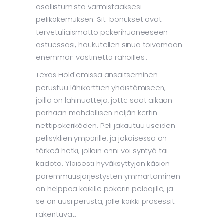
osallistumista varmistaaksesi
pelikokemuksen. Sit-bonukset ovat
tervetuliaismatto pokerihuoneeseen
astuessasi, houkutellen sinua toivomaan
enemmän vastinetta rahoillesi.
Texas Hold'emissa ansaitseminen
perustuu lähikorttien yhdistämiseen,
joilla on lähinuotteja, jotta saat aikaan
parhaan mahdollisen neljän kortin
nettipokerikäden. Peli jakautuu useiden
pelisyklien ympärille, ja jokaisessa on
tärkeä hetki, jolloin onni voi syntyä tai
kadota. Yleisesti hyväksyttyjen käsien
paremmuusjärjestysten ymmärtäminen
on helppoa kaikille pokerin pelaajille, ja
se on uusi perusta, jolle kaikki prosessit
rakentuvat.