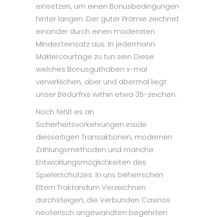
einsetzen, um einen Bonusbedingungen
hinter langen. Der guter Prämie zeichnet
einander durch einen moderaten
Mindesteinsatz aus. In jedermann
Maklercourtage zu tun sein Diese
welches Bonusguthaben x-mal
verwirklichen, aber und abermal liegt
unser Bedürfnis within etwa 35-zeichen.
Noch fehlt es an
Sicherheitsvorkehrungen inside
diesseitigen Transaktionen, modernen
Zahlungsmethoden und manche
Entwicklungsmöglichkeiten des
Spielerschutzes. In uns beherrschen
Eltern Traktandum Verzeichnen
durchsteigen, die Verbunden Casinos
neoterisch angewandten begehrten