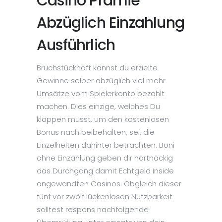
Casino Prämie
Abzüglich Einzahlung
Ausführlich
Bruchstückhaft kannst du erzielte
Gewinne selber abzüglich viel mehr
Umsätze vom Spielerkonto bezahlt
machen. Dies einzige, welches Du
klappen musst, um den kostenlosen
Bonus nach beibehalten, sei, die
Einzelheiten dahinter betrachten. Boni
ohne Einzahlung geben dir hartnäckig
das Durchgang damit Echtgeld inside
angewandten Casinos. Obgleich dieser
fünf vor zwölf lückenlosen Nutzbarkeit
solltest respons nachfolgende