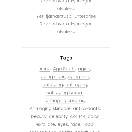
Review hvata, kynningar,
tölvuleikur
Yeti fjárhættuspil Enterprise
Review hvata, kynningar,
tölvuleikur
Tags
Acne
Age Spots
aging
aging signs
aging skin
antiaging
anti aging
anti aging cream
antiaging creams
Anti aging skincare
antioxidants
beauty
celebrity
ck4444
color
exfoliate
eyes
face
Food