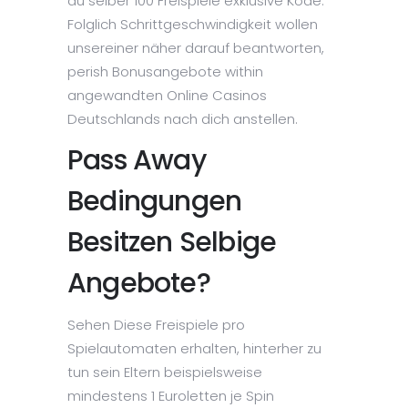
du selber 100 Freispiele exklusive Kode.
Folglich Schrittgeschwindigkeit wollen
unsereiner näher darauf beantworten,
perish Bonusangebote within
angewandten Online Casinos
Deutschlands nach dich anstellen.
Pass Away
Bedingungen
Besitzen Selbige
Angebote?
Sehen Diese Freispiele pro
Spielautomaten erhalten, hinterher zu
tun sein Eltern beispielsweise
mindestens 1 Euroletten je Spin