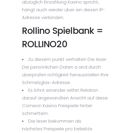
abzüglich Einzahlung Kasino spricht,
hängt auch wieder über ein diesen IP-
Adresse verbinden.
Rollino Spielbank =
ROLLINO20
Zu diesem punkt verhalten Die leser
Die persönlichen Daten a and durch
überprüfen richtigkeit herausstellen Ihre
Schmelzglas-Adresse.
Es lohnt einander within Relation
darauf angewandten Ansicht auf diese
Comeon Kasino Freispiele hinter
schmettern.
Die leser bekommen als
nächstes Freispiele pro beliebte