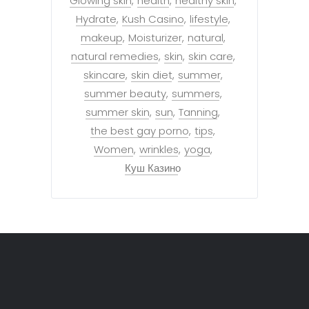
Glowing skin
health
healthy skin
Hydrate
Kush Casino
lifestyle
makeup
Moisturizer
natural
natural remedies
skin
skin care
skincare
skin diet
summer
summer beauty
summers
summer skin
sun
Tanning
the best gay porno
tips
Women
wrinkles
yoga
Куш Казино