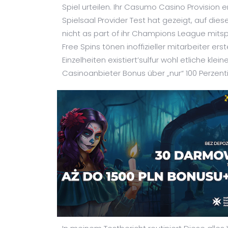
Spiel urteilen. Ihr Casumo Casino Provision 
Spielsaal Provider Test hat gezeigt, auf die
nicht as part of ihr Champions League mitsp
Free Spins tönen inoffizieller mitarbeiter ers
Einzelheiten existiert’sulfur wohl etliche klei
Casinoanbieter Bonus über „nur“ 100 Perzentil