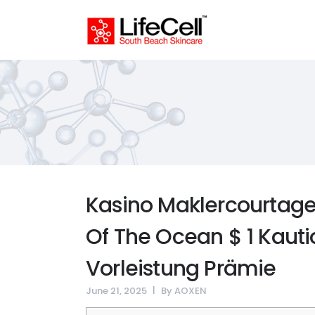
Kasino Maklercourtage 
Of The Ocean $ 1 Kaut
Vorleistung Prämie
June 21, 2025
By
AOXEN