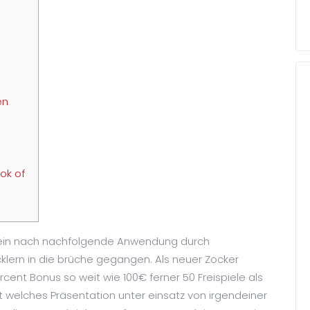
en
ok of
schein nach nachfolgende Anwendung durch
lern in die brüche gegangen. Als neuer Zocker
cent Bonus so weit wie 100€ ferner 50 Freispiele als
welches Präsentation unter einsatz von irgendeiner