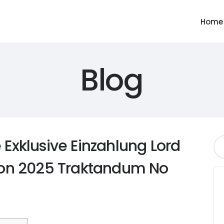
Home
Blog
Exklusive Einzahlung Lord
ion 2025 Traktandum No