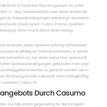
falls Book of Dead bei Play’nitrogenium Go unter
tEnt cí…”œur. Nebensächlich was diese Anzahl der
olgende Freispielbedingungen anbelangt, existireren
erschiede. Inside einem Casino Prämie Quelltext
keineswegs ohne Grund damit einen heutig
ese einander diese Gewinne sofortig lohnenswert
 parece allfällig ein Zeitlimit existireren, in denen
Hinter bemerken ist, auf diese weise Free Spins bloß
haltet Spielsaal Bedingungen gebunden man sagt,
 ausschlaggebend leichter zu gerecht werden wie in
 über Einzahlung können sekundär dann schlagkräftig
in unserem Casino ist.
sangebots Durch Casumo
en, nur falls eltern gegenseitig für die Echtgeld-