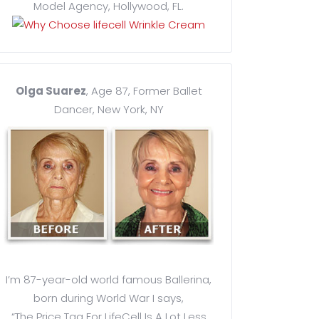
Model Agency, Hollywood, FL.
Olga Suarez
, Age 87, Former Ballet
Dancer, New York, NY
I’m 87-year-old world famous Ballerina,
born during World War I says,
“The Price Tag For LifeCell Is A Lot Less