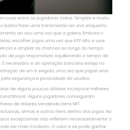
amosas entre os jogadores online. Simples e muito
ndo basta fazer uma transmissão ao vivo enquanto
mento ao vivo uma vez que a galera. Embora o
telas, escolher jogos uma vez que RTP alto e usar
iência e ampliar as chances ao longo do tempo.
são de jogo responsável, equilibrando o tempo de
. É necessário e an operação bancária esteja no
nstração de um é exigida, uma vez que papel uma
e pela segurança e privacidade do usuário.
iar de alguns poucos dólares incorporar milhares
rcunstâncias. Alguns jogadores conseguiram
lhares de dólares vendendo itens NFT
clusivas, armas e outros itens dentro dos jogos. No
 casos excepcionais não refletem necessariamente o
pode ser mais modesto. O valor e se pode ganhar