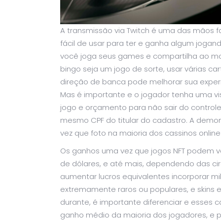
A transmissão via Twitch é uma das mãos f
fácil de usar para ter e ganha algum joga
você joga seus games e compartilha ao mo
bingo seja um jogo de sorte, usar várias car
direção de banca pode melhorar sua exper
Mas é importante e o jogador tenha uma vi
jogo e orçamento para não sair do controle
mesmo CPF do titular do cadastro. A demo
vez que foto na maioria dos cassinos onlin
Os ganhos uma vez que jogos NFT podem var
de dólares, e até mais, dependendo das ci
aumentar lucros equivalentes incorporar mi
extremamente raros ou populares, e skins ex
durante, é importante diferenciar e esses
ganho médio da maioria dos jogadores, e 