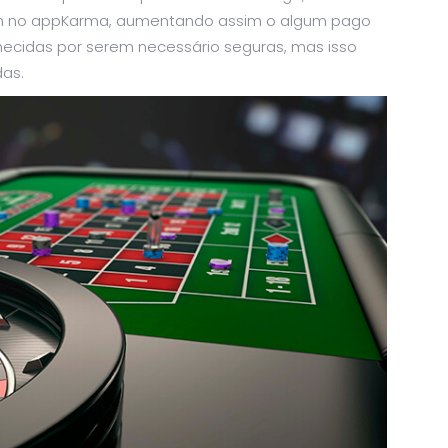
em no appKarma, aumentando assim o algum pago
ecidas por serem necessário seguras, mas isso
as.