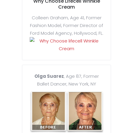
Why Choose Lifecell Wrinkle
Cream
Colleen Graham, Age 41, Former
Fashion Model, Former Director of
Ford Model Agency, Hollywood, FL.
Olga Suarez
, Age 87, Former
Ballet Dancer, New York, NY