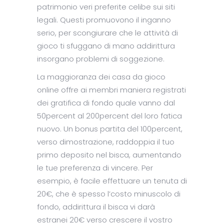
patrimonio veri preferite celibe sui siti
legali. Questi promuovono il inganno
serio, per scongiurare che le attività di
gioco ti sfuggano di mano addirittura
insorgano problemi di soggezione.
La maggioranza dei casa da gioco
online offre ai membri maniera registrati
dei gratifica di fondo quale vanno dal
50percent al 200percent del loro fatica
nuovo. Un bonus partita del 100percent,
verso dimostrazione, raddoppia il tuo
primo deposito nel bisca, aumentando
le tue preferenza di vincere. Per
esempio, è facile effettuare un tenuta di
20€, che è spesso l’costo minuscolo di
fondo, addirittura il bisca vi darà
estranei 20€ verso crescere il vostro