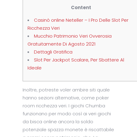
Content
Casinò online Neteller – I Pro Delle Slot Per
Ricchezza Veri
Mucchio Patrimonio Veri Ovverosia
Gratuitamente Di Agosto 2021
Dettagli Gratifica
Slot Per Jackpot Scalare, Per Sbattere Al
Ideale
Inoltre, potreste voler ambire siti quale
hanno sezioni alternative, come poker
room ricchezza veri. I giochi Chumba
funzionano per modo così ai veri giochi
da bisca online ancora la soldo
potenziale spazza monete è riscattabile