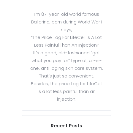
I’m 87-year-old world famous
Ballerina, born during World War I
says,
“The Price Tag For LifeCell Is A Lot
Less Painful Than An Injection!”
It’s a good, old-fashioned “get
what you pay for” type of, all-in-
one, anti-aging skin care system.
That’s just so convenient.
Besides, the price tag for LifeCell
is a lot less painful than an
injection.
Recent Posts