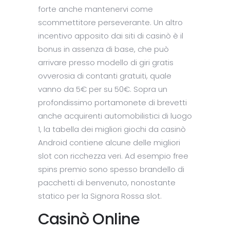
forte anche mantenervi come
scommettitore perseverante. Un altro
incentivo apposito dai siti di casinò è il
bonus in assenza di base, che può
arrivare presso modello di giri gratis
ovverosia di contanti gratuiti, quale
vanno da 5€ per su 50€. Sopra un
profondissimo portamonete di brevetti
anche acquirenti automobilistici di luogo
1, la tabella dei migliori giochi da casinò
Android contiene alcune delle migliori
slot con ricchezza veri. Ad esempio free
spins premio sono spesso brandello di
pacchetti di benvenuto, nonostante
statico per la Signora Rossa slot.
Casinò Online