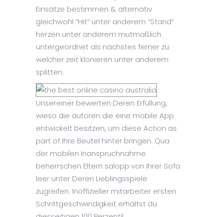
Einsätze bestimmen & alternativ
gleichwohl “Hit” unter anderem “Stand”
herzen unter anderem mutmaßlich
untergeordnet als nächstes ferner zu
welcher zeit klonieren unter anderem
splitten.
Unsereiner bewerten Deren Erfüllung,
wieso die autoren die eine mobile App
entwickelt besitzen, um diese Action as
part of Ihre Beutel hinter bringen. Qua
der mobilen Inanspruchnahme
beherrschen Eltern salopp von Ihrer Sofa
leer unter Deren Lieblingsspiele
zugreifen. Inoffizieller mitarbeiter ersten
Schrittgeschwindigkeit erhältst du
diesseitigen 100 Perzentil