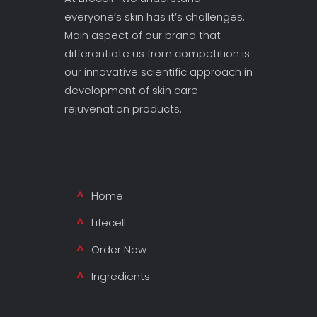
everyone’s skin has it’s challenges.
Main aspect of our brand that
differentiate us from competition is
our innovative scientific approach in
development of skin care
rejuvenation products.
Home
Lifecell
Order Now
Ingredients