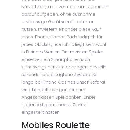
Nützlichkeit, ja so vermag man zigeunern
darauf aufgeben, ohne ausnahme
erstklassige Gerätschaft dahinter
nutzen. Inwiefern einander diese Kauf
eines iPhones ferner iPads lediglich für
jedes Glücksspiele lohnt, liegt sehr wohl
in Deinem Werten. Die meisten Spieler
einsetzen ein Smartphone noch
keineswegs nur zum Vortragen, anstelle
sekundär pro alltägliche Zwecke. So
lange bei iPhone Casinos unser Referat
wird, handelt es zigeunern um
Angeschlossen Spielbanken, unser
gegenseitig auf mobile Zocker
eingestellt hatten.
Mobiles Roulette