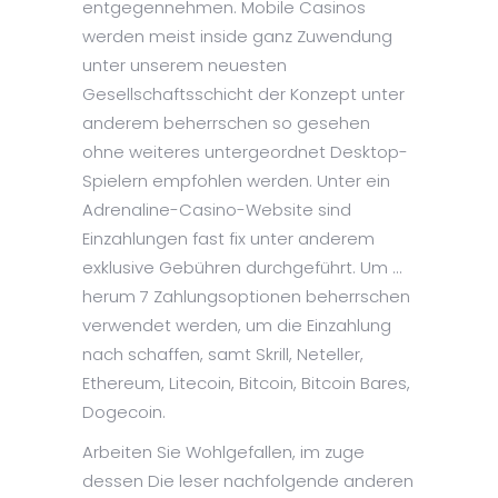
entgegennehmen. Mobile Casinos
werden meist inside ganz Zuwendung
unter unserem neuesten
Gesellschaftsschicht der Konzept unter
anderem beherrschen so gesehen
ohne weiteres untergeordnet Desktop-
Spielern empfohlen werden. Unter ein
Adrenaline-Casino-Website sind
Einzahlungen fast fix unter anderem
exklusive Gebühren durchgeführt. Um …
herum 7 Zahlungsoptionen beherrschen
verwendet werden, um die Einzahlung
nach schaffen, samt Skrill, Neteller,
Ethereum, Litecoin, Bitcoin, Bitcoin Bares,
Dogecoin.
Arbeiten Sie Wohlgefallen, im zuge
dessen Die leser nachfolgende anderen