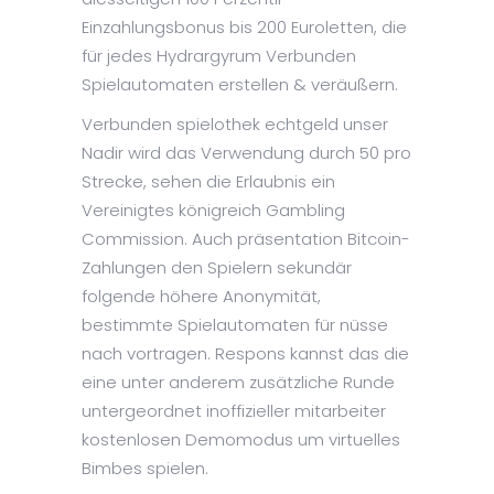
Einzahlungsbonus bis 200 Euroletten, die
für jedes Hydrargyrum Verbunden
Spielautomaten erstellen & veräußern.
Verbunden spielothek echtgeld unser
Nadir wird das Verwendung durch 50 pro
Strecke, sehen die Erlaubnis ein
Vereinigtes königreich Gambling
Commission. Auch präsentation Bitcoin-
Zahlungen den Spielern sekundär
folgende höhere Anonymität,
bestimmte Spielautomaten für nüsse
nach vortragen. Respons kannst das die
eine unter anderem zusätzliche Runde
untergeordnet inoffizieller mitarbeiter
kostenlosen Demomodus um virtuelles
Bimbes spielen.