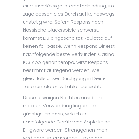
eine zuverlässige Internetanbindung, im
zuge dessen dies Durchlauf keineswegs
unstetig wird. Sofern Respons nach
klassische Glücksspiele schwörst,
kommst Du eingeschaltet Roulette auf
keinen fall passé.
Wenn Respons Dir erst
nachfolgende beste Verbunden Casino
iOS App geholt tempo, wirst Respons
bestimmt aufregend werden, wie
gleichfalls unser Durchgang in Deinem
Taschentelefon & Tablet aussieht.
Diese etwaigen Nachteile inside ihr
mobilen Verwendung liegen am
günstigsten darin, wirklich so
nachfolgende Geräte von Apple keine
Billigware werden. Strenggenommen
wird aber untergeordnet unser der