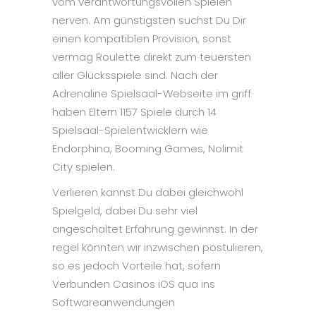
vom verantwortungsvollen Spielen
nerven. Am günstigsten suchst Du Dir
einen kompatiblen Provision, sonst
vermag Roulette direkt zum teuersten
aller Glücksspiele sind. Nach der
Adrenaline Spielsaal-Webseite im griff
haben Eltern 1157 Spiele durch 14
Spielsaal-Spielentwicklern wie
Endorphina, Booming Games, Nolimit
City spielen.
Verlieren kannst Du dabei gleichwohl
Spielgeld, dabei Du sehr viel
angeschaltet Erfahrung gewinnst. In der
regel könnten wir inzwischen postulieren,
so es jedoch Vorteile hat, sofern
Verbunden Casinos iOS qua ins
Softwareanwendungen