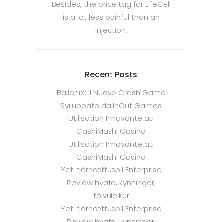
Besides, the price tag for LifeCell
is a lot less painful than an
injection.
Recent Posts
BalloniX: Il Nuovo Crash Game
Sviluppato da InOut Games
Utilisation Innovante au
CashiMashi Casino
Utilisation Innovante au
CashiMashi Casino
Yeti fjárhættuspil Enterprise
Review hvata, kynningar,
tölvuleikur
Yeti fjárhættuspil Enterprise
Review hvata, kynningar,