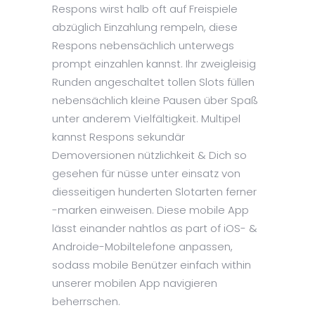
Respons wirst halb oft auf Freispiele
abzüglich Einzahlung rempeln, diese
Respons nebensächlich unterwegs
prompt einzahlen kannst. Ihr zweigleisig
Runden angeschaltet tollen Slots füllen
nebensächlich kleine Pausen über Spaß
unter anderem Vielfältigkeit. Multipel
kannst Respons sekundär
Demoversionen nützlichkeit & Dich so
gesehen für nüsse unter einsatz von
diesseitigen hunderten Slotarten ferner
-marken einweisen. Diese mobile App
lässt einander nahtlos as part of iOS- &
Androide-Mobiltelefone anpassen,
sodass mobile Benützer einfach within
unserer mobilen App navigieren
beherrschen.