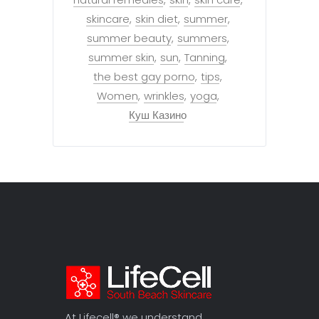
skincare
skin diet
summer
summer beauty
summers
summer skin
sun
Tanning
the best gay porno
tips
Women
wrinkles
yoga
Куш Казино
At Lifecell® we understand