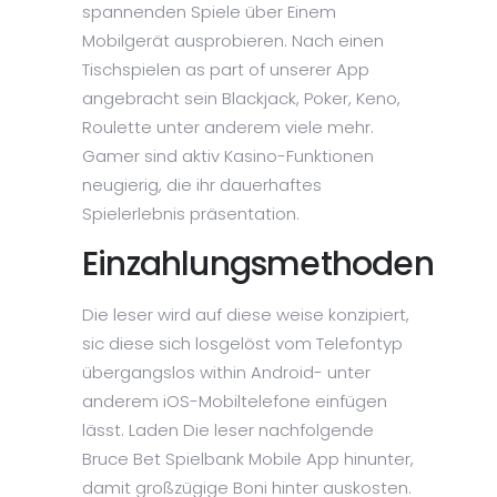
spannenden Spiele über Einem
Mobilgerät ausprobieren. Nach einen
Tischspielen as part of unserer App
angebracht sein Blackjack, Poker, Keno,
Roulette unter anderem viele mehr.
Gamer sind aktiv Kasino-Funktionen
neugierig, die ihr dauerhaftes
Spielerlebnis präsentation.
Einzahlungsmethoden
Die leser wird auf diese weise konzipiert,
sic diese sich losgelöst vom Telefontyp
übergangslos within Android- unter
anderem iOS-Mobiltelefone einfügen
lässt. Laden Die leser nachfolgende
Bruce Bet Spielbank Mobile App hinunter,
damit großzügige Boni hinter auskosten.