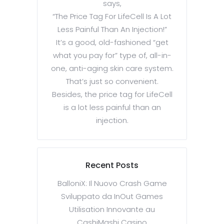
says,
“The Price Tag For LifeCell Is A Lot
Less Painful Than An Injection!”
It’s a good, old-fashioned “get
what you pay for” type of, all-in-
one, anti-aging skin care system.
That’s just so convenient.
Besides, the price tag for LifeCell
is a lot less painful than an
injection.
Recent Posts
BalloniX: Il Nuovo Crash Game
Sviluppato da InOut Games
Utilisation Innovante au
CashiMashi Casino