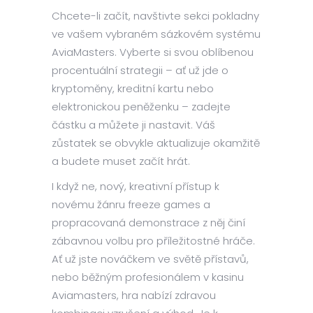
Chcete-li začít, navštivte sekci pokladny
ve vašem vybraném sázkovém systému
AviaMasters. Vyberte si svou oblíbenou
procentuální strategii – ať už jde o
kryptoměny, kreditní kartu nebo
elektronickou peněženku – zadejte
částku a můžete ji nastavit. Váš
zůstatek se obvykle aktualizuje okamžitě
a budete muset začít hrát.
I když ne, nový, kreativní přístup k
novému žánru freeze games a
propracovaná demonstrace z něj činí
zábavnou volbu pro příležitostné hráče.
Ať už jste nováčkem ve světě přístavů,
nebo běžným profesionálem v kasinu
Aviamasters, hra nabízí zdravou