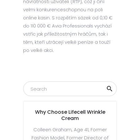
návratnosti uživateli (RTP), což ji činí
velmi konkurenceschopnou na poli
online kasin. S rozpětím sázek od 0,10 €
do 110 000 € Avia Professionals vychází
vstříc jak příležitostným hráčům, tak i
těm, kteří utrácejí velké peníze a touží
po velké akci.
Why Choose Lifecell Wrinkle
Cream
Colleen Graham, Age 41, Former
Fashion Model, Former Director of