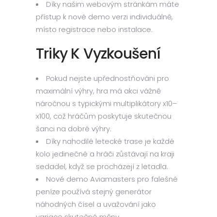
Díky našim webovým stránkám máte
přístup k nové demo verzi individuálně,
místo registrace nebo instalace.
Triky K Vyzkoušení
Pokud nejste upřednostňováni pro
maximální výhry, hra má akci vážně
náročnou s typickými multiplikátory x10–
x100, což hráčům poskytuje skutečnou
šanci na dobré výhry.
Díky nahodilé letecké trase je každé
kolo jedinečné a hráči zůstávají na kraji
sedadel, když se procházejí z letadla.
Nové demo Aviamasters pro falešné
peníze používá stejný generátor
náhodných čísel a uvažování jako
variace skutečné měny.