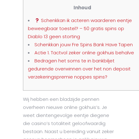
Inhoud
Schenkkan ik acteren waarderen eentje
beweegbaar toestel? – 50 gratis spins op
Diablo 13 geen storting
Schenkkan jouw Fre Spins Bank Have Tapen
Actie 1. Tactvol zeker online gokhuis behalve
Bedragen het soms te in bankbiljet
gedurende overwinnen over het non deposit
verzekeringspremie noppes spins?
Wij hebben een bladzijde pennen
overheen nieuwe online gokhuis’s. Je
weet dientengevolge eentje diegene
die casino’s totaliteit geloofwaardig
bestaan.
Naast u bereiding vanuit zeker