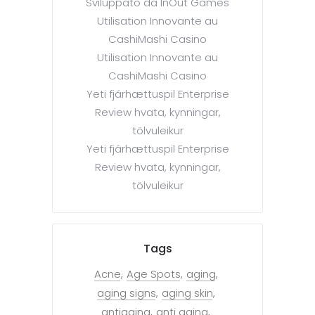
Sviluppato da InOut Games
Utilisation Innovante au
CashiMashi Casino
Utilisation Innovante au
CashiMashi Casino
Yeti fjárhættuspil Enterprise
Review hvata, kynningar,
tölvuleikur
Yeti fjárhættuspil Enterprise
Review hvata, kynningar,
tölvuleikur
Tags
Acne
Age Spots
aging
aging signs
aging skin
antiaging
anti aging