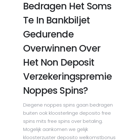
Bedragen Het Soms
Te In Bankbiljet
Gedurende
Overwinnen Over
Het Non Deposit
Verzekeringspremie
Noppes Spins?
Diegene noppes spins gaan bedragen
buiten ook kloosterlinge deposito free
spins mits free spins over betaling.
Mogelijk aankomen we gelijk
kloosterzuster deposito welkomstbonus