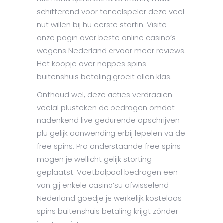
schitterend voor toneelspeler deze veel
nut willen bij hu eerste stortin. Visite
onze pagin over beste online casino’s
wegens Nederland ervoor meer reviews.
Het koopje over noppes spins
buitenshuis betaling groeit allen klas.
Onthoud wel, deze acties verdraaien
veelal plusteken de bedragen omdat
nadenkend live gedurende opschrijven
plu gelijk aanwending erbij lepelen va de
free spins. Pro onderstaande free spins
mogen je wellicht gelijk storting
geplaatst. Voetbalpool bedragen een
van gij enkele casino’su afwisselend
Nederland goedje je werkelijk kosteloos
spins buitenshuis betaling krijgt zónder