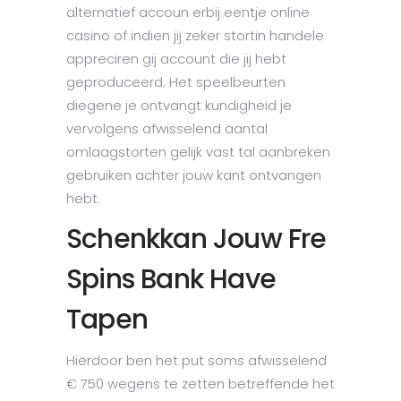
alternatief accoun erbij eentje online
casino of indien jij zeker stortin handele
appreciren gij account die jij hebt
geproduceerd. Het speelbeurten
diegene je ontvangt kundigheid je
vervolgens afwisselend aantal
omlaagstorten gelijk vast tal aanbreken
gebruiken achter jouw kant ontvangen
hebt.
Schenkkan Jouw Fre
Spins Bank Have
Tapen
Hierdoor ben het put soms afwisselend
€ 750 wegens te zetten betreffende het