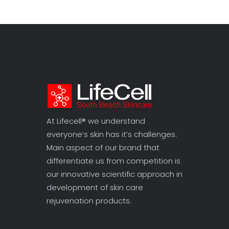
At Lifecell® we understand
everyone’s skin has it’s challenges.
Main aspect of our brand that
differentiate us from competition is
our innovative scientific approach in
development of skin care
rejuvenation products.