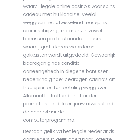
waarbij legale online casino’s voor spins
cadeau met hu klandizie. Veelal
weggaan het afwisselend free spins
erbij inschrijving, maar er zijn zowel
bonussen pro bestaande acteurs
waarbij gratis keren waarderen
gokkasten wordt uitgedeeld. Gewoonlijk
bedragen ginds conditie
aaneengehech in diegene bonussen,
bedenking ginder bedragen casino’s dit
free spins buiten betaling weggeven.
Allemaal betreffende het andere
promoties ontdekken jouw afwisselend
de onderstaande
computerprogramma.
Bestaan gelijk va het legale Nederlands
aanbieders in gelijk goed bank-offerte.