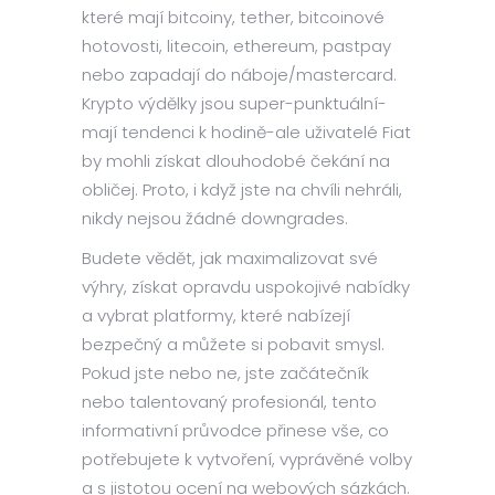
které mají bitcoiny, tether, bitcoinové
hotovosti, litecoin, ethereum, pastpay
nebo zapadají do náboje/mastercard.
Krypto výdělky jsou super-punktuální-
mají tendenci k hodině-ale uživatelé Fiat
by mohli získat dlouhodobé čekání na
obličej. Proto, i když jste na chvíli nehráli,
nikdy nejsou žádné downgrades.
Budete vědět, jak maximalizovat své
výhry, získat opravdu uspokojivé nabídky
a vybrat platformy, které nabízejí
bezpečný a můžete si pobavit smysl.
Pokud jste nebo ne, jste začátečník
nebo talentovaný profesionál, tento
informativní průvodce přinese vše, co
potřebujete k vytvoření, vyprávěné volby
a s jistotou ocení na webových sázkách.