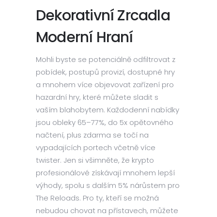
Dekorativní Zrcadla
Moderní Hraní
Mohli byste se potenciálně odfiltrovat z
pobídek, postupů provizí, dostupné hry
a mnohem více objevovat zařízení pro
hazardní hry, které můžete sladit s
vaším blahobytem. Každodenní nabídky
jsou obleky 65–77%, do 5x opětovného
načtení, plus zdarma se točí na
vypadajících portech včetně více
twister. Jen si všimněte, že krypto
profesionálové získávají mnohem lepší
výhody, spolu s dalším 5% nárůstem pro
The Reloads. Pro ty, kteří se možná
nebudou chovat na přístavech, můžete