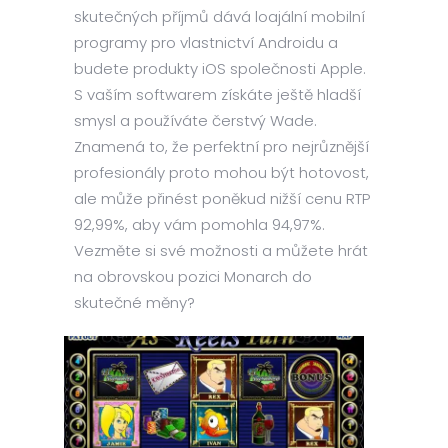
skutečných příjmů dává loajální mobilní
programy pro vlastnictví Androidu a
budete produkty iOS společnosti Apple.
S vaším softwarem získáte ještě hladší
smysl a používáte čerstvý Wade.
Znamená to, že perfektní pro nejrůznější
profesionály proto mohou být hotovost,
ale může přinést poněkud nižší cenu RTP
92,99%, aby vám pomohla 94,97%.
Vezměte si své možnosti a můžete hrát
na obrovskou pozici Monarch do
skutečné měny?