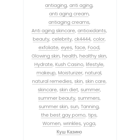
antiaging
anti aging
anti aging cream
antiaging creams
Anti aging skincare
antioxidants
beauty
celebrity
ck4444
color
exfoliate
eyes
face
Food
Glowing skin
health
healthy skin
Hydrate
Kush Casino
lifestyle
makeup
Moisturizer
natural
natural remedies
skin
skin care
skincare
skin diet
summer
summer beauty
summers
summer skin
sun
Tanning
the best gay porno
tips
Women
wrinkles
yoga
Куш Казино