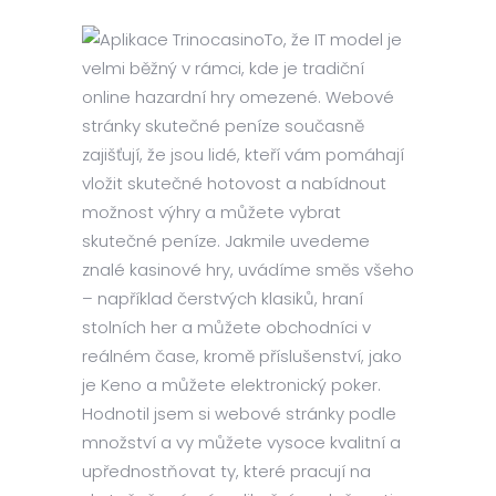
To, že IT model je
velmi běžný v rámci, kde je tradiční
online hazardní hry omezené. Webové
stránky skutečné peníze současně
zajišťují, že jsou lidé, kteří vám pomáhají
vložit skutečné hotovost a nabídnout
možnost výhry a můžete vybrat
skutečné peníze. Jakmile uvedeme
znalé kasinové hry, uvádíme směs všeho
– například čerstvých klasiků, hraní
stolních her a můžete obchodníci v
reálném čase, kromě příslušenství, jako
je Keno a můžete elektronický poker.
Hodnotil jsem si webové stránky podle
množství a vy můžete vysoce kvalitní a
upřednostňovat ty, které pracují na