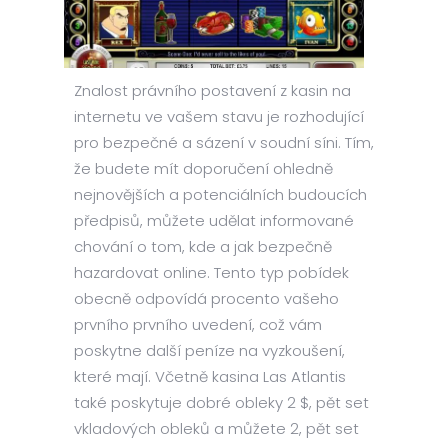
Znalost právního postavení z kasin na
internetu ve vašem stavu je rozhodující
pro bezpečné a sázení v soudní síni. Tím,
že budete mít doporučení ohledně
nejnovějších a potenciálních budoucích
předpisů, můžete udělat informované
chování o tom, kde a jak bezpečně
hazardovat online. Tento typ pobídek
obecně odpovídá procento vašeho
prvního prvního uvedení, což vám
poskytne další peníze na vyzkoušení,
které mají. Včetně kasina Las Atlantis
také poskytuje dobré obleky 2 $, pět set
vkladových obleků a můžete 2, pět set