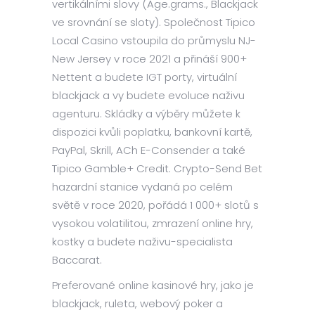
vertikálními slovy (Age.grams., Blackjack
ve srovnání se sloty). Společnost Tipico
Local Casino vstoupila do průmyslu NJ-
New Jersey v roce 2021 a přináší 900+
Nettent a budete IGT porty, virtuální
blackjack a vy budete evoluce naživu
agenturu. Skládky a výběry můžete k
dispozici kvůli poplatku, bankovní kartě,
PayPal, Skrill, ACh E-Consender a také
Tipico Gamble+ Credit. Crypto-Send Bet
hazardní stanice vydaná po celém
světě v roce 2020, pořádá 1 000+ slotů s
vysokou volatilitou, zmrazení online hry,
kostky a budete naživu-specialista
Baccarat.
Preferované online kasinové hry, jako je
blackjack, ruleta, webový poker a