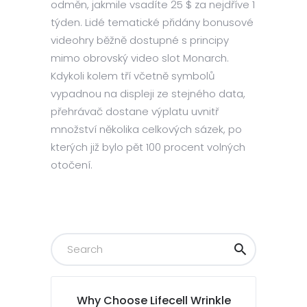
odměn, jakmile vsadíte 25 $ za nejdříve 1
týden. Lidé tematické přidány bonusové
videohry běžně dostupné s principy
mimo obrovský video slot Monarch.
Kdykoli kolem tří včetně symbolů
vypadnou na displeji ze stejného data,
přehrávač dostane výplatu uvnitř
množství několika celkových sázek, po
kterých již bylo pět 100 procent volných
otočení.
Why Choose Lifecell Wrinkle