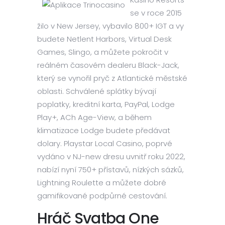
se v roce 2015
žilo v New Jersey, vybavilo 800+ IGT a vy
budete Netlent Harbors, Virtual Desk
Games, Slingo, a můžete pokročit v
reálném časovém dealeru Black-Jack,
který se vynořil pryč z Atlantické městské
oblasti. Schválené splátky bývají
poplatky, kreditní karta, PayPal, Lodge
Play+, ACh Age-View, a během
klimatizace Lodge budete předávat
dolary. Playstar Local Casino, poprvé
vydáno v NJ-new dresu uvnitř roku 2022,
nabízí nyní 750+ přístavů, nízkých sázků,
Lightning Roulette a můžete dobré
gamifikované podpůrné cestování.
Hráč Svatba One