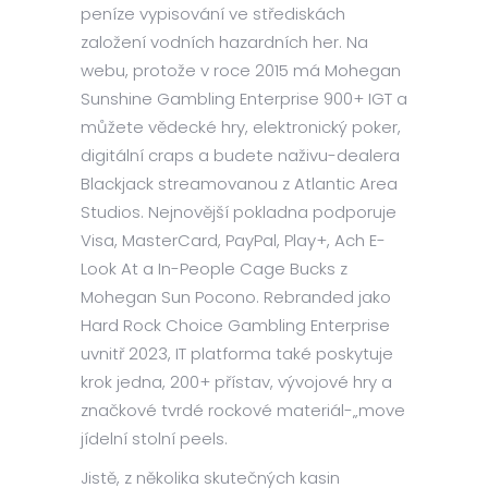
peníze vypisování ve střediskách
založení vodních hazardních her. Na
webu, protože v roce 2015 má Mohegan
Sunshine Gambling Enterprise 900+ IGT a
můžete vědecké hry, elektronický poker,
digitální craps a budete naživu-dealera
Blackjack streamovanou z Atlantic Area
Studios. Nejnovější pokladna podporuje
Visa, MasterCard, PayPal, Play+, Ach E-
Look At a In-People Cage Bucks z
Mohegan Sun Pocono. Rebranded jako
Hard Rock Choice Gambling Enterprise
uvnitř 2023, IT platforma také poskytuje
krok jedna, 200+ přístav, vývojové hry a
značkové tvrdé rockové materiál-„move
jídelní stolní peels.
Jistě, z několika skutečných kasin