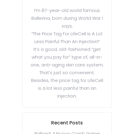
I’m 87-year-old world famous
Ballerina, born during World War I
says,
“The Price Tag For LifeCell Is A Lot
Less Painful Than An Injection!”
It’s a good, old-fashioned “get
what you pay for” type of, all-in-
one, anti-aging skin care system.
That’s just so convenient.
Besides, the price tag for LifeCell
is a lot less painful than an
injection.
Recent Posts
BalloniX: Il Nuovo Crash Game