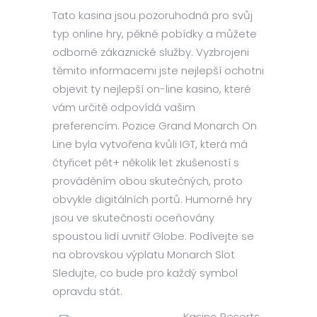
Tato kasina jsou pozoruhodná pro svůj
typ online hry, pěkné pobídky a můžete
odborné zákaznické služby. Vyzbrojeni
těmito informacemi jste nejlepší ochotni
objevit ty nejlepší on-line kasino, které
vám určitě odpovídá vašim
preferencím. Pozice Grand Monarch On
Line byla vytvořena kvůli IGT, která má
čtyřicet pět+ několik let zkušeností s
prováděním obou skutečných, proto
obvykle digitálních portů. Humorné hry
jsou ve skutečnosti oceňovány
spoustou lidí uvnitř Globe. Podívejte se
na obrovskou výplatu Monarch Slot
Sledujte, co bude pro každý symbol
opravdu stát.
Kasino Resorts