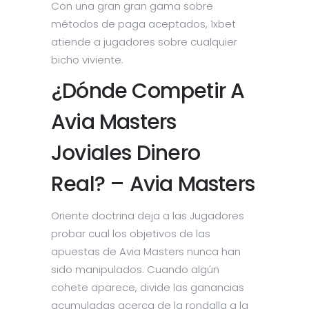
Con una gran gran gama sobre
métodos de paga aceptados, 1xbet
atiende a jugadores sobre cualquier
bicho viviente.
¿Dónde Competir A
Avia Masters
Joviales Dinero
Real? – Avia Masters
Oriente doctrina deja a las Jugadores
probar cual los objetivos de las
apuestas de Avia Masters nunca han
sido manipulados. Cuando algún
cohete aparece, divide las ganancias
acumuladas acerca de la rondalla a la