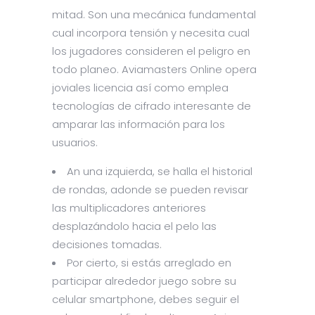
mitad. Son una mecánica fundamental
cual incorpora tensión y necesita cual
los jugadores consideren el peligro en
todo planeo. Aviamasters Online opera
joviales licencia así­ como emplea
tecnologías de cifrado interesante de
amparar las información para los
usuarios.
An una izquierda, se halla el historial
de rondas, adonde se pueden revisar
las multiplicadores anteriores
desplazándolo hacia el pelo las
decisiones tomadas.
Por cierto, si estás arreglado en
participar alrededor juego sobre su
celular smartphone, debes seguir el