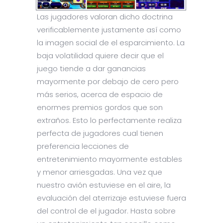
Las jugadores valoran dicho doctrina
verificablemente justamente así­ como
la imagen social de el esparcimiento. La
baja volatilidad quiere decir que el
juego tiende a dar ganancias
mayormente por debajo de cero pero
más serios, acerca de espacio de
enormes premios gordos que son
extraños. Esto lo perfectamente realiza
perfecta de jugadores cual tienen
preferencia lecciones de
entretenimiento mayormente estables
y menor arriesgadas. Una vez que
nuestro avión estuviese en el aire, la
evaluación del aterrizaje estuviese fuera
del control de el jugador. Hasta sobre