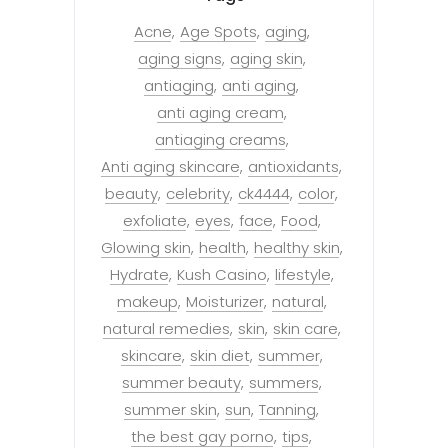
Acne
Age Spots
aging
aging signs
aging skin
antiaging
anti aging
anti aging cream
antiaging creams
Anti aging skincare
antioxidants
beauty
celebrity
ck4444
color
exfoliate
eyes
face
Food
Glowing skin
health
healthy skin
Hydrate
Kush Casino
lifestyle
makeup
Moisturizer
natural
natural remedies
skin
skin care
skincare
skin diet
summer
summer beauty
summers
summer skin
sun
Tanning
the best gay porno
tips