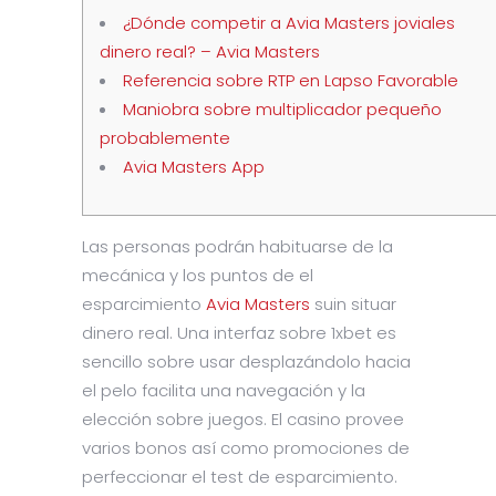
¿Dónde competir a Avia Masters joviales
dinero real? – Avia Masters
Referencia sobre RTP en Lapso Favorable
Maniobra sobre multiplicador pequeño
probablemente
Avia Masters App
Las personas podrán habituarse de la
mecánica y los puntos de el
esparcimiento
Avia Masters
suin situar
dinero real. Una interfaz sobre 1xbet es
sencillo sobre usar desplazándolo hacia
el pelo facilita una navegación y la
elección sobre juegos. El casino provee
varios bonos así­ como promociones de
perfeccionar el test de esparcimiento.