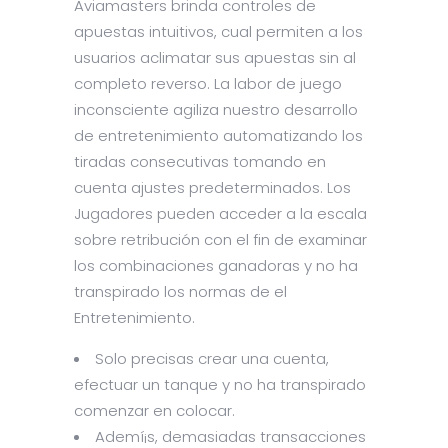
Aviamasters brinda controles de
apuestas intuitivos, cual permiten a los
usuarios aclimatar sus apuestas sin al
completo reverso. La labor de juego
inconsciente agiliza nuestro desarrollo
de entretenimiento automatizando los
tiradas consecutivas tomando en
cuenta ajustes predeterminados. Los
Jugadores pueden acceder a la escala
sobre retribución con el fin de examinar
los combinaciones ganadoras y no ha
transpirado los normas de el
Entretenimiento.
Solo precisas crear una cuenta,
efectuar un tanque y no ha transpirado
comenzar en colocar.
Ademí¡s, demasiadas transacciones