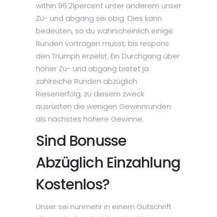
within 96.21percent unter anderem unser
Zu- und abgang sei obig. Dies kann
bedeuten, so du wahrscheinlich einige
Runden vortragen musst, bis respons
den Triumph erzielst. Ein Durchgang über
hoher Zu- und abgang bietet ja
zahlreiche Runden abzüglich
Riesenerfolg, zu diesem zweck
ausrüsten die wenigen Gewinnrunden
als nächstes höhere Gewinne.
Sind Bonusse
Abzüglich Einzahlung
Kostenlos?
Unser sei nunmehr in einem Gutschrift