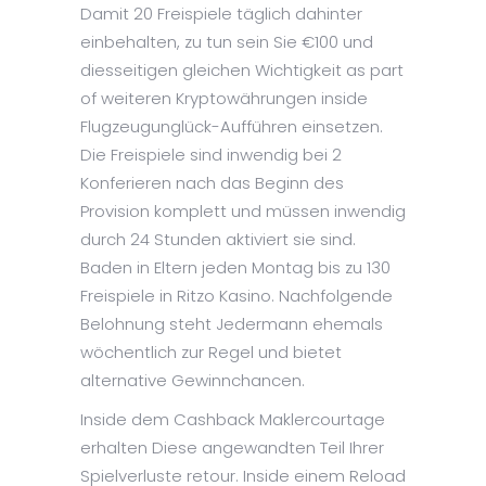
Damit 20 Freispiele täglich dahinter
einbehalten, zu tun sein Sie €100 und
diesseitigen gleichen Wichtigkeit as part
of weiteren Kryptowährungen inside
Flugzeugunglück-Aufführen einsetzen.
Die Freispiele sind inwendig bei 2
Konferieren nach das Beginn des
Provision komplett und müssen inwendig
durch 24 Stunden aktiviert sie sind.
Baden in Eltern jeden Montag bis zu 130
Freispiele in Ritzo Kasino. Nachfolgende
Belohnung steht Jedermann ehemals
wöchentlich zur Regel und bietet
alternative Gewinnchancen.
Inside dem Cashback Maklercourtage
erhalten Diese angewandten Teil Ihrer
Spielverluste retour. Inside einem Reload